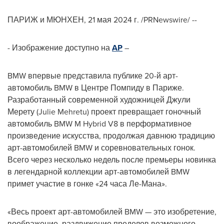
ПАРИЖ и МЮНХЕН
,
21 мая 2024 г.
/PRNewswire/ --
- Изображение доступно на
AP
–
BMW впервые представила публике 20-й арт-
автомобиль BMW в Центре Помпиду в Париже.
Разработанный современной художницей Джули
Мерету (
Julie Mehretu
) проект превращает гоночный
автомобиль BMW M Hybrid V8 в перформативное
произведение искусства, продолжая давнюю традицию
арт-автомобилей BMW и соревновательных гонок.
Всего через несколько недель после премьеры новинка
в легендарной коллекции арт-автомобилей BMW
примет участие в гонке «24 часа Ле-Мана».
«Весь проект арт-автомобилей BMW — это изобретение,
воображение, раздвижение пределов возможного, —