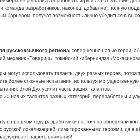
еймеры не решались опробовать игру из-за отсутствия дос
и команда разработчиков, наконец, добавляет полную подде
м барьером, получат возможность лично убедиться в высок
я русскоязычного региона:
совершенно новые герои, обр
ий механик «Товарищ», токийский киберниндзя «Мокасинова
ры могут использовать таланты двух разных героев, потрат
ите более сложные испытания, используя могущественную 
тания, Злой Дух усилит часть ваших талантов.
 20 новых талантов разных категорий, переработаны и у
ty в прошлом году разработчики постоянно обновляли конте
с русской локализацией, лимитированными героями, да ещё
 заслуживает вашего внимания!