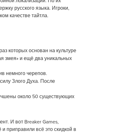
тойной локализации. По их
ржку русского языка. Игроки,
ом качестве тайтла.
аз которых основан на культуре
я змея» и ещё два уникальных
ив немного черепов.
силу Злого Духа. После
лучшены около 50 существующих
нт. И вот Breaker Games,
 и приправили всё это скидкой в