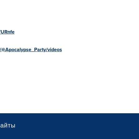
WURnfe
m/@Apocalypse_Party/videos
сайты