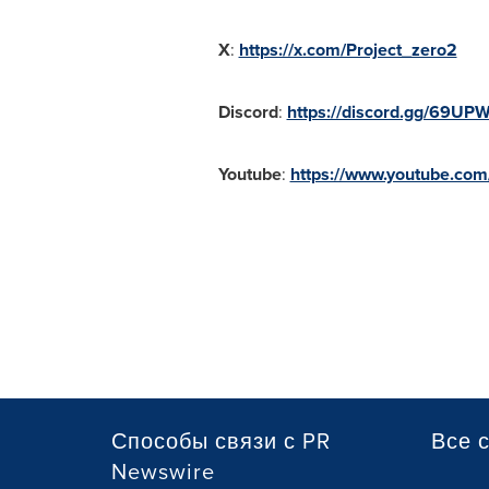
X
:
https://x.com/Project_zero2
Discord
:
https://discord.gg/69UP
Youtube
:
https://www.youtube.co
Способы связи с PR
Все 
Newswire