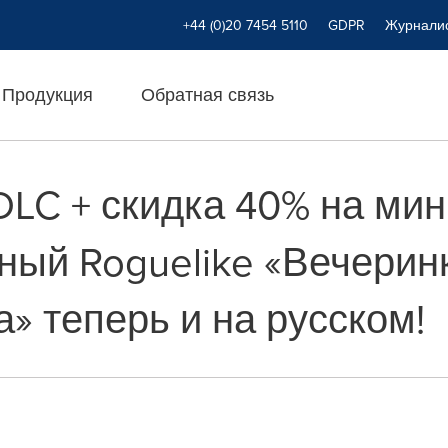
+44 (0)20 7454 5110
GDPR
Журнали
Продукция
Обратная связь
LC + скидка 40% на ми
ный Roguelike «Вечерин
» теперь и на русском!