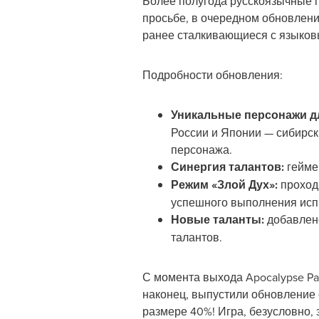
Более полугода русскоязычные г
просьбе, в очередном обновлени
ранее сталкивающиеся с языковы
Подробности обновления:
Уникальные персонажи дл
России и Японии — сибирск
персонажа.
Синергия талантов:
гейме
Режим «Злой Дух»:
проход
успешного выполнения испы
Новые таланты:
добавлено
талантов.
С момента выхода Apocalypse Par
наконец, выпустили обновление 
размере 40%! Игра, безусловно,