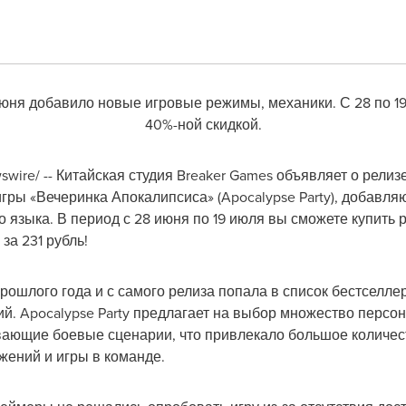
юня добавило новые игровые режимы, механики. С 28 по 19 
40%-ной скидкой.
wire/ -- Китайская студия Breaker Games объявляет о релиз
гры «Вечеринка Апокалипсиса» (Apocalypse Party), добавля
 языка. В период с 28 июня по 19 июля вы сможете купить 
за 231 рубль!
рошлого года и с самого релиза попала в список бестселле
й. Apocalypse Party предлагает на выбор множество персо
ающие боевые сценарии, что привлекало большое количест
жений и игры в команде.