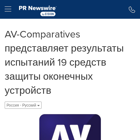
Accessibility Statement
Skip Navigation
Hamburger menu
AV-Comparatives
представляет результаты
испытаний 19 средств
защиты оконечных
устройств
Россия - Pусский