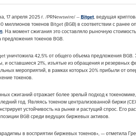
ва
,
17 апреля 2025 г.
/PRNewswire/ --
Bitget
, ведущая крипто
0 миллионов токенов Bitget (BGB) в соответствии с ранее
л
. На момент сжигания это составляло рыночную стоимост
а предложения токенов BGB.
get уничтожила 42,5% от общего объема предложения BGB. 
, и оставшиеся 21%, изъятые из обращения и резервных ф
льных мероприятий, в рамках которых 20% прибыли от опе
жение токенов.
ных сжиганий отражает более зрелый подход к токеномике,
следний год. Являясь токеном централизованной биржи (CE
нстрирует устойчивость на рынке и растущий спрос. Его р
т позиции BGB среди ведущих биржевых активов.
арадигмы в восприятии биржевых токенов», — отметила Грей