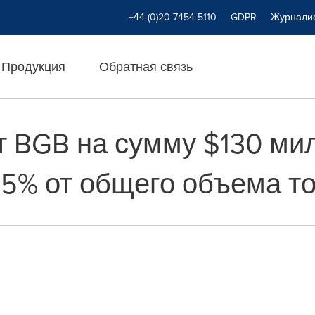
+44 (0)20 7454 5110
GDPR
Журнали
Продукция
Обратная связь
ет BGB на сумму $130 ми
,5% от общего объема т