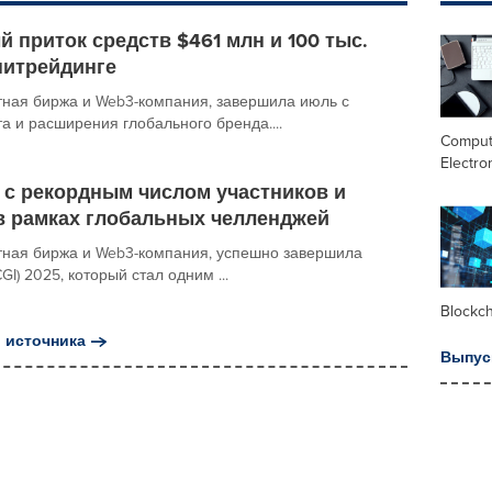
ый приток средств $461 млн и 100 тыс.
питрейдинге
тная биржа и Web3-компания, завершила июль с
 и расширения глобального бренда....
Comput
Electro
5 с рекордным числом участников и
 рамках глобальных челленджей
ютная биржа и Web3-компания, успешно завершила
KCGI) 2025, который стал одним ...
Blockc
 источника
Выпус