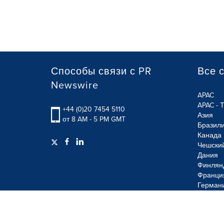
Способы связи с PR
Все 
Newswire
APAC
APAC - 
+44 (0)20 7454 5110
Азия
от 8 AM - 5 PM GMT
Бразил
Канада
Чешски
Дания
Финлян
Франци
Герман