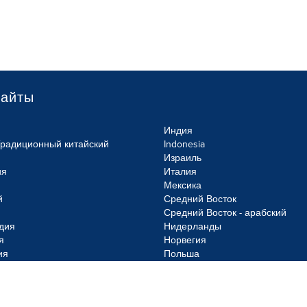
сайты
Индия
Традиционный китайский
Indonesia
Израиль
ия
Италия
Мексика
й
Средний Восток
Средний Восток - арабский
дия
Нидерланды
я
Норвегия
ия
Польша