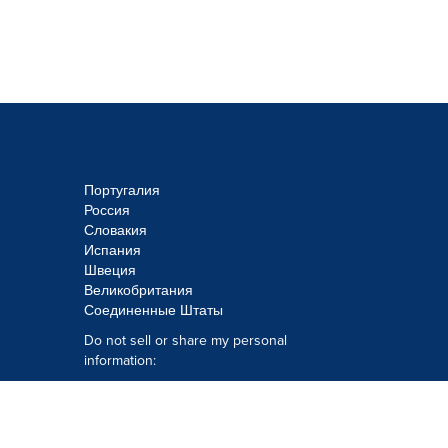
Португалия
Россия
Словакия
Испания
Швеция
Великобритания
Соединенные Штаты
Do not sell or share my personal
information:
Submit via
Privacy@cision.com
Call Privacy toll-free: 877-297-8921