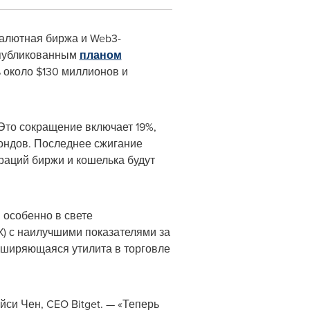
валютная биржа и Web3-
 опубликованным
планом
ь около
$130
миллионов и
Это сокращение включает 19%,
ондов. Последнее сжигание
раций биржи и кошелька будут
 особенно в свете
X) с наилучшими показателями за
асширяющаяся утилита в торговле
си Чен, CEO Bitget. — «Теперь