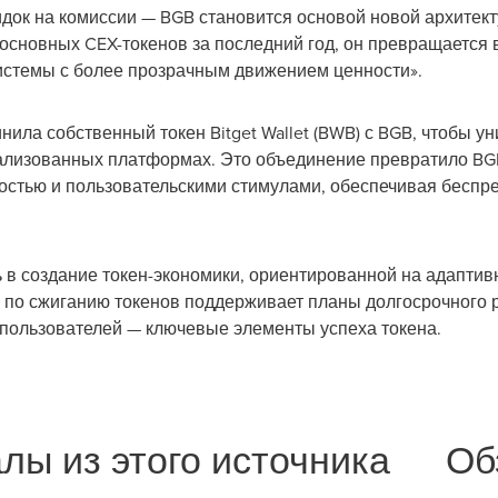
кидок на комиссии — BGB становится основой новой архите
основных CEX-токенов за последний год, он превращается в
истемы с более прозрачным движением ценности».
инила собственный токен Bitget Wallet (BWB) с BGB, чтобы
ализованных платформах. Это объединение превратило BGB
остью и пользовательскими стимулами, обеспечивая беспр
ь в создание токен-экономики, ориентированной на адаптив
 по сжиганию токенов поддерживает планы долгосрочного ро
пользователей — ключевые элементы успеха токена.
лы из этого источника
Об