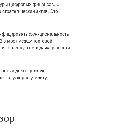
ктуры цифровых финансов. С
 стратегический актив. Это
 унифицировать функциональность
 в мост между торговой
епятственную передачу ценности
ность и долгосрочную
ста, ускоряя утилиту,
зор