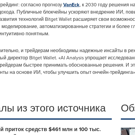
рейдинг: согласно прогнозу
VanEck
, к 2030 году решения н
охода. Публичные блокчейны ускоряют внедрение ИИ, пов
азвития технологий Bitget Wallet расширяет свои возможно
 моделирование, автоматизированные стратегии и более г
интуитивно понятным.
мительно, и трейдерам необходимы надежные инсайты в ре
й директор Bitget Wallet. «AI Analysis упрощает исследова
трейдерам быстрее принимать обоснованные решения. И эт
ты на основе ИИ, чтобы улучшить опыт ончейн-трейдинга»
лы из этого источника
Об
ый приток средств $461 млн и 100 тыс.