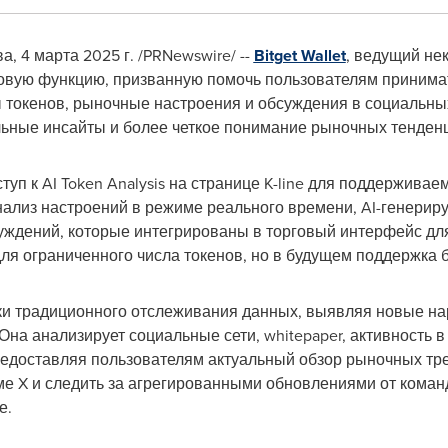
ва
,
4 марта 2025 г.
/PRNewswire/ --
Bitget Wallet
, ведущий не
 новую функцию, призванную помочь пользователям приним
токенов, рыночные настроения и обсуждения в социальных
льные инсайты и более четкое понимание рыночных тенден
туп к AI Token Analysis на странице K-line для поддерживае
анализ настроений в режиме реального времени, AI-генери
ждений, которые интегрированы в торговый интерфейс для
ля ограниченного числа токенов, но в будущем поддержка 
амки традиционного отслеживания данных, выявляя новые 
Она анализирует социальные сети, whitepaper, активность в
редоставляя пользователям актуальный обзор рыночных тр
е X и следить за агрегированными обновлениями от коман
е.