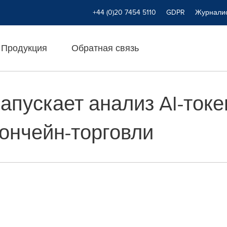
+44 (0)20 7454 5110
GDPR
Журнали
Продукция
Обратная связь
 запускает анализ AI-ток
ончейн-торговли