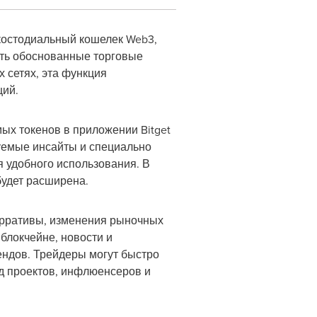
костодиальный кошелек Web3,
ать обоснованные торговые
 сетях, эта функция
ций.
мых токенов в приложении Bitget
руемые инсайты и специально
 удобного использования. В
будет расширена.
нарративы, изменения рыночных
 блокчейне, новости и
ендов. Трейдеры могут быстро
д проектов, инфлюенсеров и