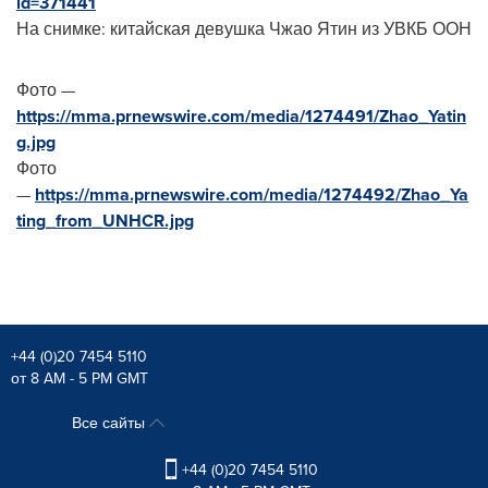
id=371441
На снимке: китайская девушка Чжао Ятин из УВКБ ООН
Фото —
https://mma.prnewswire.com/media/1274491/Zhao_Yatin
g.jpg
Фото
—
https://mma.prnewswire.com/media/1274492/Zhao_Ya
ting_from_UNHCR.jpg
+44 (0)20 7454 5110
от 8 AM - 5 PM GMT
Все сайты
+44 (0)20 7454 5110