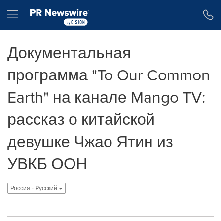
Accessibility Statement
Skip Navigation
Hamburger menu
Документальная
программа "To Our Common
Earth" на канале Mango TV:
рассказ о китайской
девушке Чжао Ятин из
УВКБ ООН
Россия - Pусский