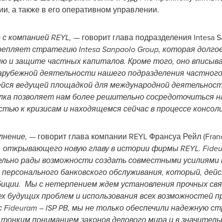
и, а также в его оперативном управлении.
с компанией REYL, —
говорит глава подразделения Intesa S
репляет стратегию Intesa Sanpaolo Group, которая долго
ию и защите частных капиталов. Кроме того, оно вписыв
арубежной деятельности нашего подразделения частного
ейся ведущей площадкой для международной деятельност
сделка позволяет нам более решительно сосредоточиться 
ью к кризисам и находящемся сейчас в процессе консоли
лнение,
— говорит глава компании REYL Франсуа Рейл (Franç
 открывающего новую главу в истории фирмы REYL. Fideu
ельно рады возможности создать совместными усилиями 
 персонального банковского обслуживания, который, дейс
биции. Мы с нетерпением ждем установления прочных свя
ех будущих проблем и использования всех возможностей 
с Fideuram – ISP PB, мы не только обеспечили надежную 
с тонким пониманием законов делового мира и в значител