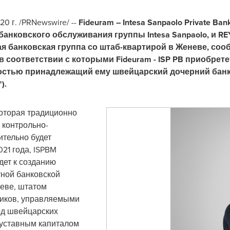
 г. /PRNewswire/ --
Fideuram – Intesa Sanpaolo Private Ban
анковского обслуживания группы Intesa Sanpaolo, и REYL
 банковская группа со штаб-квартирой в Женеве, соо
в соответствии с которыми Fideuram - ISP PB приобрет
стью принадлежащий ему швейцарский дочерний банк In
").
которая традиционно
 контрольно-
ительно будет
21 года, ISPBM
дет к созданию
тной банковской
еве, штатом
ников, управляемыми
рд швейцарских
 уставным капиталом