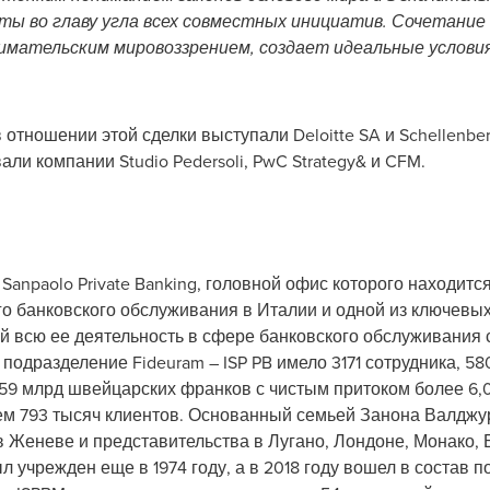
ты во главу угла всех совместных инициатив. Сочетание
мательским мировоззрением, создает идеальные условия
отношении этой сделки выступали Deloitte SA и Schellenberg
али компании Studio Pedersoli, PwC Strategy& и CFM.
 Sanpaolo Private Banking, головной офис которого находит
о банковского обслуживания в Италии и одной из ключевы
ей всю ее деятельность в сфере банковского обслуживания 
подразделение Fideuram – ISP PB имело 3171 сотрудника, 580
59 млрд швейцарских франков с чистым притоком более 6,
м 793 тысяч клиентов. Основанный семьей Занона Валджурат
 Женеве и представительства в Лугано, Лондоне, Монако, 
 учрежден еще в 1974 году, а в 2018 году вошел в состав п