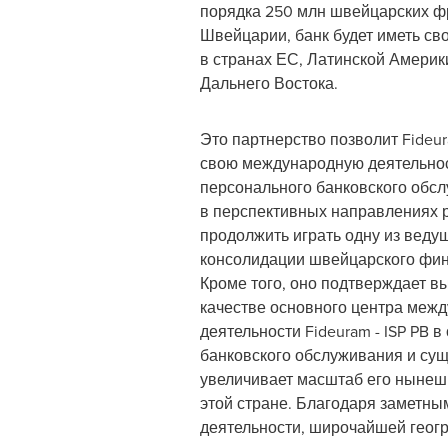
порядка 250 млн швейцарских ф
Швейцарии, банк будет иметь св
в странах ЕС, Латинской Америки
Дальнего Востока.
Это партнерство позволит Fideura
свою международную деятельнос
персонального банковского обс
в перспективных направлениях р
продолжить играть одну из веду
консолидации швейцарского фин
Кроме того, оно подтверждает 
качестве основного центра меж
деятельности Fideuram - ISP PB 
банковского обслуживания и су
увеличивает масштаб его нынешн
этой стране. Благодаря заметны
деятельности, широчайшей геог