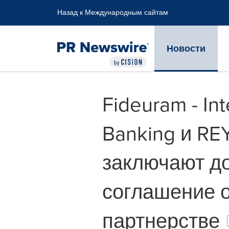
Accessibility Statement
Skip Navigation
Назад к Международным сайтам
Новости
Fideuram - In
Banking и RE
заключают д
соглашение о
партнерстве