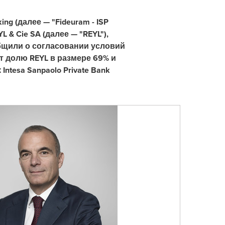
king (далее — "Fideuram - ISP
 & Cie SA (далее — "REYL"),
бщили о согласовании условий
ет долю REYL в размере 69% и
tesa Sanpaolo Private Bank