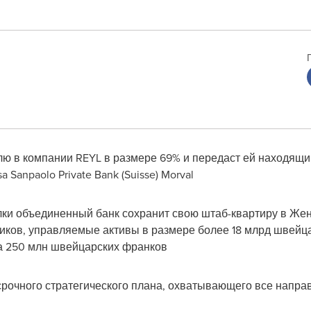
долю в компании REYL в размере 69% и передаст ей находящ
Sanpaolo Private Bank (Suisse) Morval
лки объединенный банк сохранит свою штаб-квартиру в Жен
иков, управляемые активы в размере более 18 млрд швейц
ка 250 млн швейцарских франков
срочного стратегического плана, охватывающего все напра