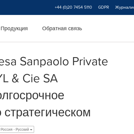
+44 (0)20 7454 5110
GDPR
Журнали
Продукция
Обратная связь
tesa Sanpaolo Private
YL & Cie SA
олгосрочное
 стратегическом
Россия - Pусский