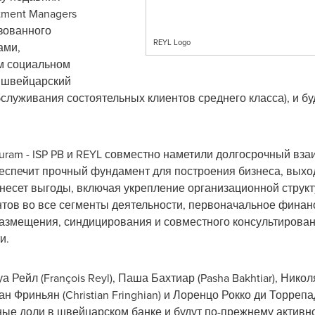
tment Managers
зованного
REYL Logo
ами,
м социальном
й швейцарский
служивания состоятельных клиентов среднего класса), и бу
uram - ISP PB и REYL совместно наметили долгосрочный вз
беспечит прочный фундамент для построения бизнеса, вых
несет выгоды, включая укрепление организационной струк
тов во все сегменты деятельности, первоначальное финан
азмещения, синдицирования и совместного консультирован
и.
Рейл (François Reyl), Паша Бахтиар (Pasha Bakhtiar), Никол
иан Фриньян (Christian Fringhian) и Лоренцо Рокко ди Торрепа
ные доли в швейцарском банке и будут по-прежнему активно