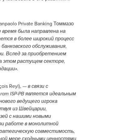
anpaolo Private Banking Томмазо
е время была направлена на
ается в более широкий процесс
 банковского обслуживания,
и. Вслед за приобретением
на этом растущем секторе,
дации».
ois Reyl), —
в связи с
ram ISP-PB является идеальным
нового ведущего игрока
твуя из Швейцарии,
зей с нашими новыми
при работе в монолитной
стратегическую совместимость,
ьной мере сходными ценностями,