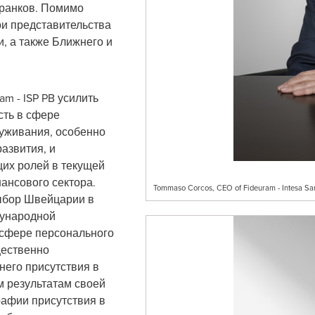
ранков. Помимо
ои представительства
, а также Ближнего и
m - ISP PB усилить
ть в сфере
луживания, особенно
азвития, и
щих ролей в текущей
ансового сектора.
Tommaso Corcos, CEO of Fideuram - Intesa Sa
выбор Швейцарии в
дународной
в сфере персонального
щественно
его присутствия в
м результатам своей
рафии присутствия в