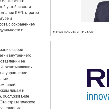
о банковского
ой устойчивости
компании REYL строгое
ьтуре и
оста с сохранением
дуальности и
François Reyl, CEO of REYL & Cie
изацию своей
гии внутреннего
оставлении ее
ий, охватывающих
ти: управление
ание
омпаний,
еским лицам и
е, обслуживание
 Это стратегическое
ку недавних