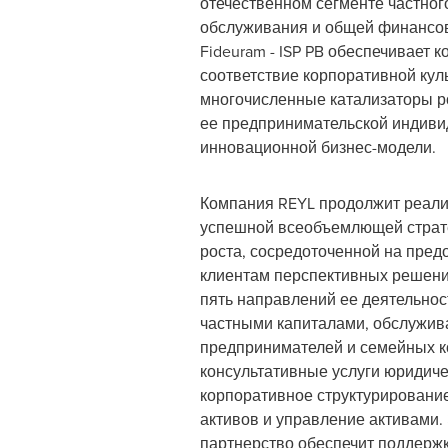
отечественном сегменте частног
обслуживания и общей финансов
Fideuram - ISP PB обеспечивает 
соответствие корпоративной кул
многочисленные катализаторы р
ее предпринимательской индиви
инновационной бизнес-модели.
Компания REYL продолжит реал
успешной всеобъемлющей страте
роста, сосредоточенной на пред
клиентам перспективных решен
пять направлений ее деятельнос
частными капиталами, обслужив
предпринимателей и семейных к
консультативные услуги юридич
корпоративное структурировани
активов и управление активами.
партнерство обеспечит поддерж