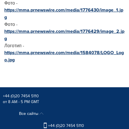
Фото -
https://mma.prnewswire.com/media/1776430/image_1.jp
g
Фото -
https://mma.prnewswire.com/media/1776429/image_2.jp
g
Логотип -
https://mma.prnewswire.com/media/1584078/LOGO_Log
o.jpg
+44 (0)20 7454 5110
от 8 AM - 5 PM GMT
Все сайты
+44 (0)20 7454 5110