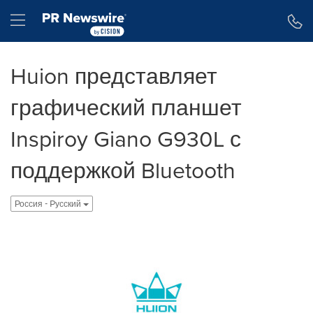
Accessibility Statement
Skip Navigation
Hamburger menu
Huion представляет
графический планшет
Inspiroy Giano G930L с
поддержкой Bluetooth
Россия - Pусский