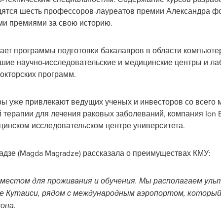
дятся шесть профессоров-лауреатов премии Александра фо
ми премиями за свою историю.
ет программы подготовки бакалавров в области компьютер
шие научно-исследовательские и медицинские центры и ла
докторских программ.
ры уже привлекают ведущих ученых и инвесторов со всего 
 терапии для лечения раковых заболеваний, компания Ion B
цинском исследовательском центре университета.
дзе (
Magda Magradze
) рассказала о преимуществах КМУ:
м местом для проживания и обучения. Мы располагаем ул
не Кутаиси, рядом с международным аэропортом, который
она.