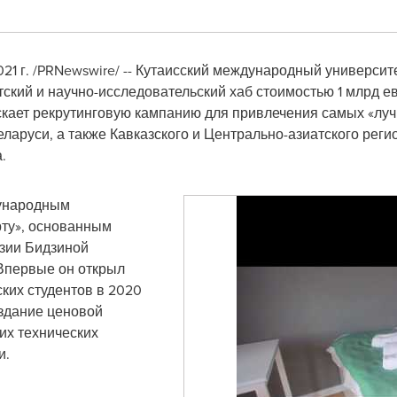
21 г. /PRNewswire/ -- Кутаисский международный университ
ский и научно-исследовательский хаб стоимостью 1 млрд е
ускает рекрутинговую кампанию для привлечения самых «луч
ларуси, а также Кавказского и Центрально-азиатского регио
.
дународным
ту», основанным
зии Бидзиной
. Впервые он открыл
ких студентов в 2020
оздание ценовой
их технических
и.