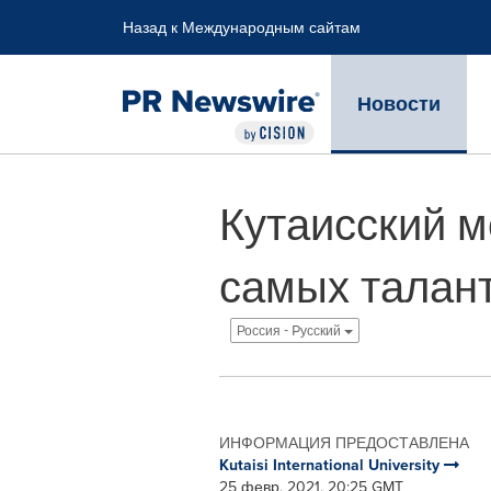
Accessibility Statement
Skip Navigation
Назад к Международным сайтам
Новости
Кутаисский м
самых талант
Россия - Pусский
ИНФОРМАЦИЯ ПРЕДОСТАВЛЕНА
Kutaisi International University
25 февр, 2021, 20:25 GMT