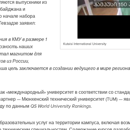
ляются выпускники из
рбайджана и
о начале набора
Тевзадзе заявил:
я в КМУ в размере 1
Kutaisi International University
иозность наших
стал магнитом для
ов из России,
аша цель заключается в создании ведущего в мире регион
ак «международный» университет в соответствии со станда
партнер — Мюнхенский технический университет (TUM) — яв
оду по данным
QS World University Rankings
.
бразовательных услуг на территории кампуса, включая во
о-техническим специальностям. Содержание курсов разрабо