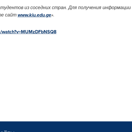
тудентов из соседних стран. Для получения информации
те сайт
www.kiu.edu.ge
».
com/watch?v=MUMzDFbNSQ8