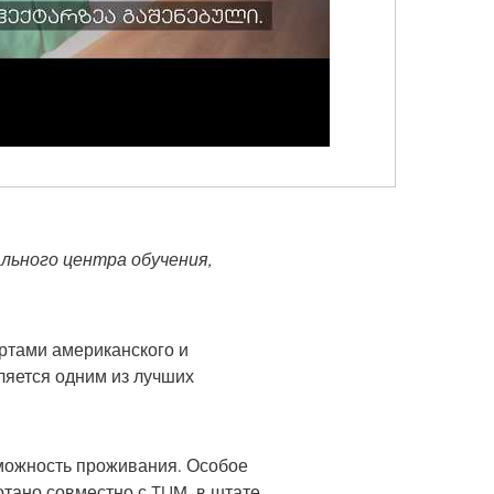
ального центра обучения,
ртами американского и
ляется одним из лучших
зможность проживания. Особое
тано совместно с TUM, в штате