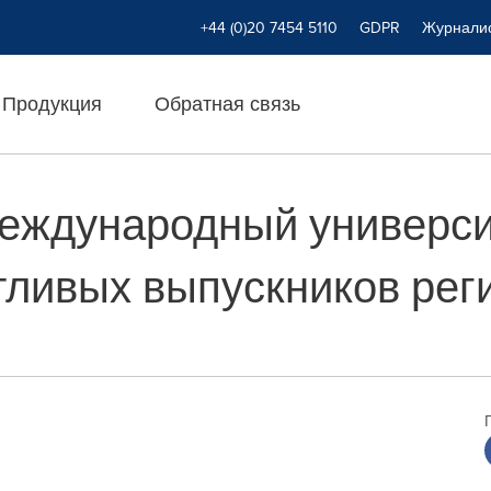
+44 (0)20 7454 5110
GDPR
Журнали
Продукция
Обратная связь
еждународный универси
ливых выпускников реги