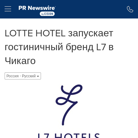
Accessibility Statement
Skip Navigation
Hamburger menu
LOTTE HOTEL запускает
гостиничный бренд L7 в
Чикаго
Россия - Pусский