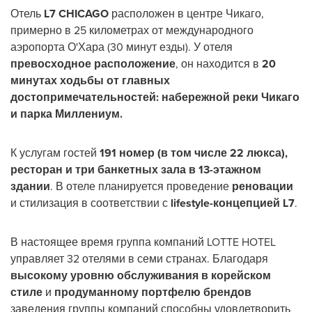
Отель
L7
CHICAGO
расположен в центре Чикаго,
примерно в 25 километрах от международного
аэропорта О'Хара (30 минут езды). У отеля
превосходное расположение
, он находится в
20
минутах ходьбы от главных
достопримечательностей: набережной реки Чикаго
и парка Миллениум.
К услугам гостей
191 номер (в том числе 22 люкса),
ресторан и три банкетных зала в 13-этажном
здании
. В отеле планируется проведение
реновации
и стилизация в соответствии с
lifestyle-концепцией L7
.
В настоящее время группа компаний LOTTE HOTEL
управляет 32 отелями в семи странах. Благодаря
высокому уровню обслуживания в корейском
стиле
и
продуманному портфелю брендов
заведения группы компаний способны удовлетворить