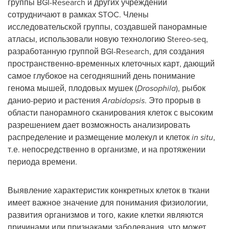
группы BGI-Research и других учреждений
сотрудничают в рамках STOC. Члены
исследовательской группы, создавшей панорамные
атласы, использовали новую технологию Stereo-seq,
разработанную группой BGI-Research, для создания
пространственно-временных клеточных карт, дающий
самое глубокое на сегодняшний день понимание
генома мышей, плодовых мушек (
Drosophila
), рыбок
данио-рерио и растения
Arabidopsis
. Это прорыв в
области панорамного сканирования клеток с высоким
разрешением дает возможность анализировать
распределение и размещение молекул и клеток
in situ
,
т.е. непосредственно в организме, и на протяжении
периода времени.
Выявление характеристик конкретных клеток в ткани
имеет важное значение для понимания физиологии,
развития организмов и того, какие клетки являются
причинами или признаками заболевания, что может