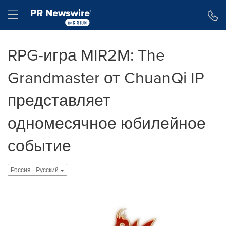
Accessibility Statement
Skip Navigation
Hamburger menu
RPG-игра MIR2M: The
Grandmaster от ChuanQi IP
представляет
одномесячное юбилейное
событие
Россия - Pусский