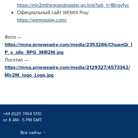
https://mir2mthegrandmaster.go.link?adj_t=18ngvfyc
Официальный сайт WEMIX Play:
https://wemixplay.com/
Фото —
https://mma.prnewswire.com/media/2353286/ChuanQi_I
P_s_idle_RPG_MIR2M.jpg
Логотип —
https://mma.prnewswire.com/media/2129327/4573342/
Mir2M_logo_Logo.jpg
+44 (0)20 7454 5110
от 8 AM - 5 PM GMT
Все сайты