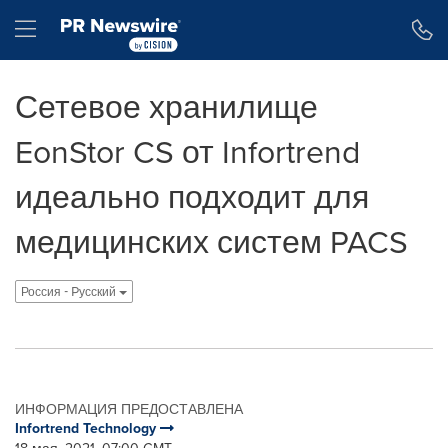
Accessibility Statement
Skip Navigation
Hamburger menu
Сетевое хранилище
EonStor CS от Infortrend
идеально подходит для
медицинских систем PACS
Россия - Pусский
ИНФОРМАЦИЯ ПРЕДОСТАВЛЕНА
Infortrend Technology