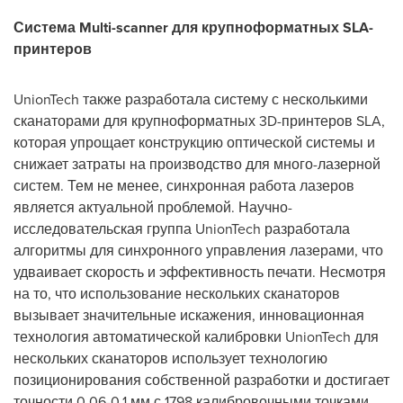
Система
Multi
-
scanner
для крупноформатных
SLA
-
принтеров
UnionTech
также разработала систему с несколькими
сканаторами для крупноформатных 3
D
-принтеров
SLA
,
которая упрощает конструкцию оптической системы и
снижает затраты на производство для много-лазерной
систем. Тем не менее, синхронная работа лазеров
является актуальной проблемой. Научно-
исследовательская группа
UnionTech
разработала
алгоритмы для синхронного управления лазерами, что
удваивает скорость и эффективность печати. Несмотря
на то, что использование нескольких сканаторов
вызывает значительные искажения, инновационная
технология автоматической калибровки
UnionTech
для
нескольких сканаторов использует технологию
позиционирования собственной разработки и достигает
точности 0,06-0,1 мм с 1798 калибровочными точками,