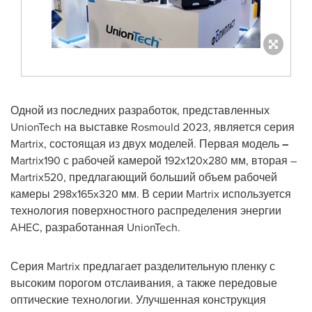
Одной из последних разработок, представленных
UnionTech
на выставке
Rosmould
2023, является серия
Martrix
, состоящая из двух моделей. Первая модель
–
Martrix
190 с рабочей камерой 192
x
120
x
280 мм, вторая –
Martrix
520, предлагающий больший объем рабочей
камеры 298
x
165
x
320 мм. В серии
Martrix
используется
технология поверхностного распределения энергии
AHEC
, разработанная
UnionTech
.
Серия
Martrix
предлагает разделительную пленку с
высоким порогом отслаивания, а также передовые
оптические технологии. Улучшенная конструкция