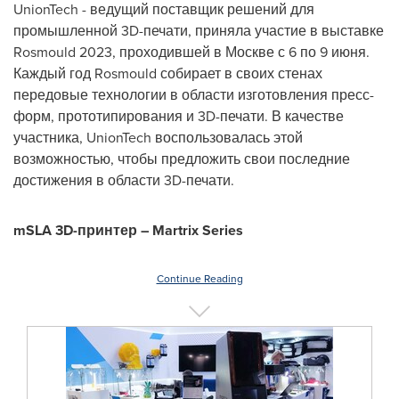
UnionTech
- ведущий поставщик решений для
промышленной 3
D
-печати, приняла участие в выставке
Rosmould
2023, проходившей в Москве с 6 по 9 июня.
Каждый год
Rosmould
собирает в своих стенах
передовые технологии в области изготовления пресс-
форм, прототипирования и 3
D
-печати. В качестве
участника,
UnionTech
воспользовалась этой
возможностью, чтобы предложить свои последние
достижения в области 3
D
-печати.
mSLA
3
D
-принтер –
Martrix
Series
Continue Reading