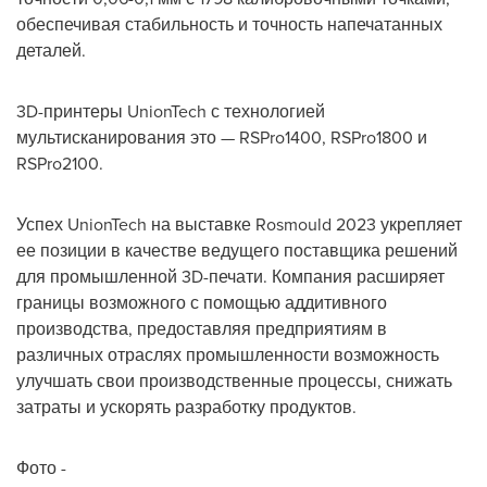
обеспечивая стабильность и точность напечатанных
деталей.
3
D
-принтеры
UnionTech
с технологией
мультисканирования это —
RSPro
1400,
RSPro
1800 и
RSPro
2100.
Успех
UnionTech
на выставке
Rosmould
2023 укрепляет
ее позиции в качестве ведущего поставщика решений
для промышленной 3
D
-печати. Компания расширяет
границы возможного с помощью аддитивного
производства, предоставляя предприятиям в
различных отраслях промышленности возможность
улучшать свои производственные процессы, снижать
затраты и ускорять разработку продуктов.
Фото -