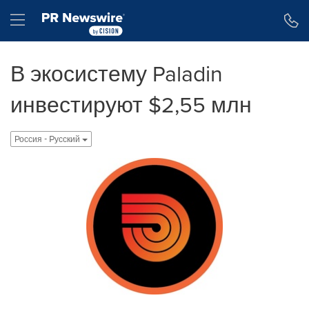
Accessibility Statement
Skip Navigation
Hamburger menu
В экосистему Paladin
инвестируют $2,55 млн
Россия - Pусский