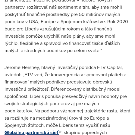
partnerov, rozširovať náš sortiment a tím, aby sme mohli
poskytnúť finančné prostriedky pre 50 miliónov malých
podnikov v USA, Európe a Spojenom kráľovstve. Rok 2020
bude pre Liberis vzrušujúcim rokom a táto finančná
investícia pomôže urýchliť naše plány, aby sme mohli
rýchlo, flexibilne a spravodlivo financovať tisíce ďalších
malých a stredných podnikov po celom svete."
Jerome Hershey
, hlavný investičný poradca FTV Capital,
uviedol: „FTV verí, že konvergencia v spracovaní platieb a
financovaní malých podnikov predstavuje obrovskú
investičnú príležitosť. Diferencovaný distribučný model
spoločnosti Liberis ponúka presvedčivý návrh hodnoty pre
svojich strategických partnerov aj pre malých
podnikateľov. Na podporu významnej trajektórie rastu, ktorá
sa rozširuje na medzinárodnej úrovni po Európe a
Spojených štátoch, môže Liberis teraz využiť našu
Globálnu partnerskú sieť
®, skupinu popredných