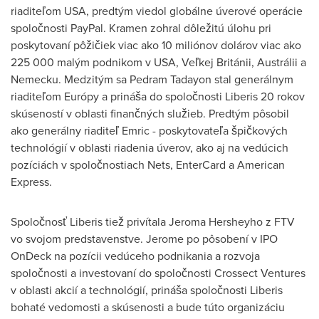
riaditeľom
USA
, predtým viedol globálne úverové operácie
spoločnosti PayPal. Kramen zohral dôležitú úlohu pri
poskytovaní pôžičiek viac ako 10 miliónov dolárov viac ako
225 000 malým podnikom v USA, Veľkej Británii, Austrálii a
Nemecku. Medzitým sa
Pedram Tadayon
stal generálnym
riaditeľom Európy a prináša do spoločnosti Liberis 20 rokov
skúseností v oblasti finančných služieb. Predtým pôsobil
ako generálny riaditeľ Emric - poskytovateľa špičkových
technológií v oblasti riadenia úverov, ako aj na vedúcich
pozíciách v spoločnostiach Nets, EnterCard a American
Express.
Spoločnosť Liberis tiež privítala Jeroma Hersheyho z FTV
vo svojom predstavenstve. Jerome po pôsobení v IPO
OnDeck na pozícii vedúceho podnikania a rozvoja
spoločnosti a investovaní do spoločnosti Crossect Ventures
v oblasti akcií a technológií, prináša spoločnosti Liberis
bohaté vedomosti a skúsenosti a bude túto organizáciu