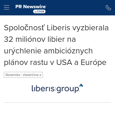
Accessibility Statement
Skip Navigation
Hamburger menu
Spoločnosť Liberis vyzbierala
32 miliónov libier na
urýchlenie ambicióznych
plánov rastu v USA a Európe
Slovensko - slovenčina