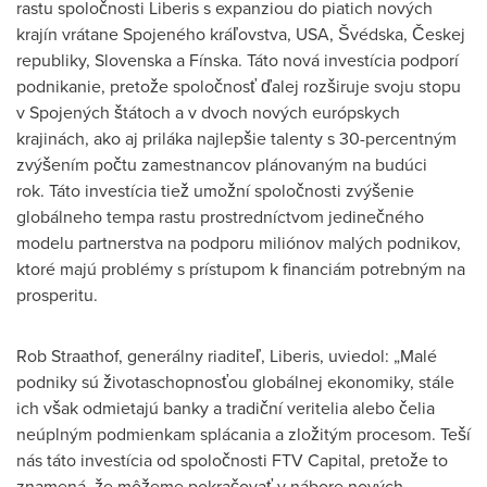
rastu spoločnosti Liberis s expanziou do piatich nových
krajín vrátane Spojeného kráľovstva,
USA
, Švédska, Českej
republiky, Slovenska a Fínska. Táto nová investícia podporí
podnikanie, pretože spoločnosť ďalej rozširuje svoju stopu
v Spojených štátoch a v dvoch nových európskych
krajinách, ako aj priláka najlepšie talenty s 30-percentným
zvýšením počtu zamestnancov plánovaným na budúci
rok. Táto investícia tiež umožní spoločnosti zvýšenie
globálneho tempa rastu prostredníctvom jedinečného
modelu partnerstva na podporu miliónov malých podnikov,
ktoré majú problémy s prístupom k financiám potrebným na
prosperitu.
Rob Straathof
, generálny riaditeľ, Liberis, uviedol: „Malé
podniky sú životaschopnosťou globálnej ekonomiky, stále
ich však odmietajú banky a tradiční veritelia alebo čelia
neúplným podmienkam splácania a zložitým procesom. Teší
nás táto investícia od spoločnosti FTV Capital, pretože to
znamená, že môžeme pokračovať v nábore nových