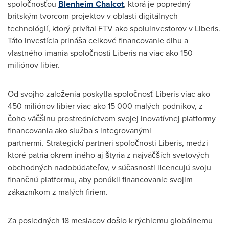
spoločnosťou
Blenheim Chalcot
, ktorá je popredný
britským tvorcom projektov v oblasti digitálnych
technológií, ktorý privítal FTV ako spoluinvestorov v Liberis.
Táto investícia prináša celkové financovanie dlhu a
vlastného imania spoločnosti Liberis na viac ako 150
miliónov libier.
Od svojho založenia poskytla spoločnosť Liberis viac ako
450 miliónov libier viac ako 15 000 malých podnikov, z
čoho väčšinu prostredníctvom svojej inovatívnej platformy
financovania ako služba s integrovanými
partnermi. Strategickí partneri spoločnosti Liberis, medzi
ktoré patria okrem iného aj štyria z najväčších svetových
obchodných nadobúdateľov, v súčasnosti licencujú svoju
finančnú platformu, aby ponúkli financovanie svojim
zákazníkom z malých firiem.
Za posledných 18 mesiacov došlo k rýchlemu globálnemu