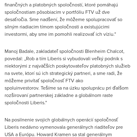
finančných a platobných spoločností, ktoré pomáhajú
spoločnostiam pôsobiacim v portfóliu FTV už dve
desaťročia. Sme nadšení, že môžeme spolupracovať so
silným riadiacim tímom spoločnosti a existujúcimi
investormi, aby sme im pomohli realizovať ich víziu."
Manoj Badale
, zakladateľ spoločnosti Blenheim Chalcot,
povedal: „Rob a tím Liberis si vybudovali veľký podnik s
niektorými z najväčších poskytovateľov platobných služieb
na svete, ktorí sú ich strategický partneri, a sme radi, že
môžeme privítať spoločnosť FTV ako
spoluinvestorov. Tešíme sa na úzku spoluprácu pri ďalšom
rozširovaní partnerskej základne a globálnom raste
spoločnosti Liberis."
Na posilnenie svojich globálnych operácií spoločnosť
Liberis nedávno vymenovala generálnych riaditeľov pre
USA
a Európu. Howard Kramen sa stal generálnym