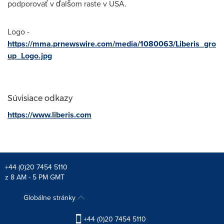
podporovať v ďalšom raste v
USA
.
Logo -
https://mma.prnewswire.com/media/1080063/Liberis_gro
up_Logo.jpg
Súvisiace odkazy
https://www.liberis.com
+44 (0)20 7454 5110
z 8 AM - 5 PM GMT
Globálne stránky
+44 (0)20 7454 5110