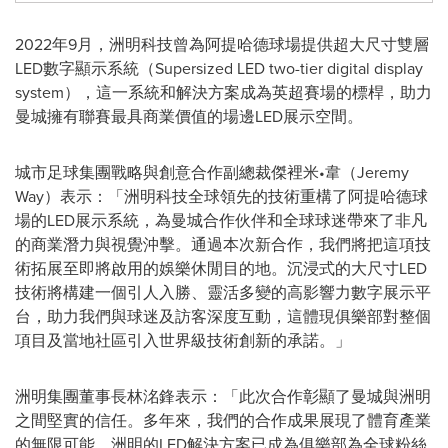
2022年9月，洲明科技曾為阿提哈德球場提供超大尺寸雙層
LED數字顯示系統（Supersized LED two-tier digital display
system），這一系統和解決方案成為英超賽場的標桿，助力
曼城擁有聯賽最具商業價值的場邊LED展示空間。
城市足球集團戰略與創意合作副總裁傑裡米•韋（Jeremy
Way）表示：「洲明科技全球領先的技術重構了阿提哈德球
場的LED展示系統，為曼城合作伙伴和全球球迷帶來了非凡
的商業潛力與視覺沖擊。通過本次新合作，我們將把這項技
術拓展至即將啟用的娛樂休閒目的地。沉浸式的大尺寸LED
技術將構建一個引人入勝、靈活多變的高影響力數字展示平
台，助力我們與球迷及訪客深度互動，這體現俱樂部對整個
項目及當地社區引入世界級技術創新的承諾。」
洲明集團董事長林洺鋒表示：「此次合作彰顯了曼城與洲明
之間堅實的信任。多年來，我們的合作成果展現了體育產業
的無限可能，洲明的LED解決方案已成為俱樂部為全球粉絲