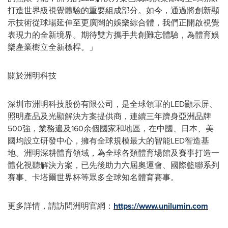
打造世界級視覺體驗的重要組成部分。如今，通過將創新顯
示技術從球場延伸至更廣闊的娛樂綜合體，我們正開啟視覺
表現力的全新境界。期待雙方攜手共創難忘體驗，為體育娛
樂產業樹立全新標桿。」
關於洲明科技
深圳市洲明科技股份有限公司，是全球領軍的LED顯示屏、
照明產品及光顯解決方案提供商，連續三年躋身亞洲品牌
500強，業務遍及160余個國家和地區，在中國、日本、美
國均設立研發中心，擁有全球規模最大的智能LED智造基
地。洲明深耕體育領域，為全球各類體育場館及賽事打造一
體化視聽解決方案，已先後助力六屆奧運會、國際籃聯系列
賽事、卡塔爾世界杯等眾多全球知名體育賽事。
更多詳情，請訪問洲明官網：
https://www.unilumin.com