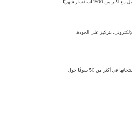
وفي خطوة لتعزيز تجربة الدعم الفني، أطلقت الشركتان نظام دعم ذكي يعمل بتقنية الذكاء الاصطناعي، ويتعامل مع أكثر من 1500 استفسار شهريًا
تدخين الإلكتروني، بتركيز على الجودة،
تُعرف "لوست ماري" بابتكاراتها في التصميم والنكهات والتكنولوجيا، وتملك أكثر من 200 براءة اختراع، وتُباع منتجاتها في أكثر من 50 سوقًا حول