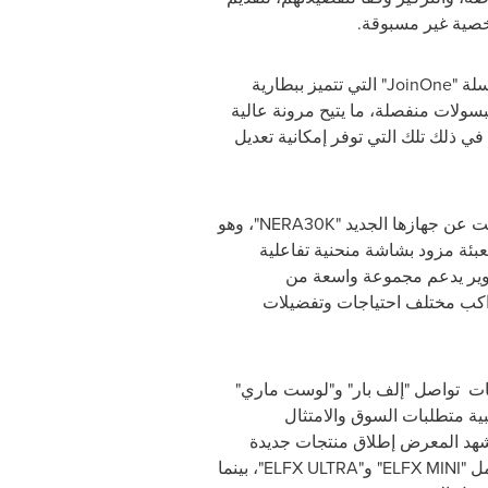
خصية غير مسبوقة
.
سلة
"JoinOne"
التي تتميز ببطارية
كبسولات منفصلة، ما يتيح مرونة عالية
في ذلك تلك التي توفر إمكانية تعديل
 عن جهازها الجديد
"NERA30K"،
وهو
بئة مزود بشاشة منحنية تفاعلية
وير يدعم مجموعة واسعة من
واكب مختلف احتياجات وتفضيلات
ات
تواصل "إلف بار" و"لوست ماري"
ية متطلبات السوق والامتثال
 شهد المعرض إطلاق منتجات جديدة
ل
"ELFX MINI"
و
"ELFX ULTRA"،
بينما