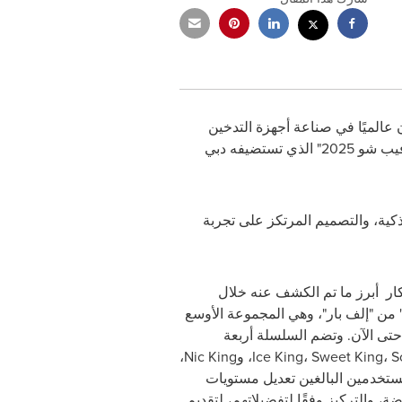
ن عالميًا في صناعة أجهزة التدخين
الإلكتروني "إلف بار" و"لوست ماري" عن أحدث خطوط إنتاجهما المبتكرة خلال مشاركتهما في معرض "وورلد فيب شو 2025" الذي تستضيفه دبي
ية، والتصميم المرتكز على تجربة
ار
أبرز ما تم الكشف عنه خلال
من "إلف بار"، وهي المجموعة الأوسع
 حتى الآن. وتضم السلسلة أربعة
و
Nic King،
مستخدمين البالغين تعديل مستويات
ضة، والتركيز وفقًا لتفضيلاتهم، لتقديم