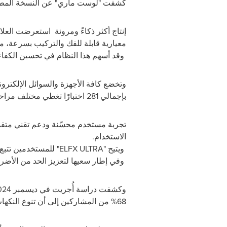
كشفت "لوست ماري" عن النسخة المطور
إنتاج أكثر ذكاءً ومرونة
استعرضت العلامت
معيارية قابلة للفك والتركيب بسرعة، ما
وقد أسهم هذا النظام في تحسين الكفاءة بنسبة 30% مقارنة بالطرق التقليدية، وتقليص فترات الإنتاج، وتعزيز جودة
وتخضع كافة الأجهزة والسوائل الإلكترون
بإجمالي 281 اختبارًا تغطي مختلف مراحل التصنيع
تجربة مستخدم محسّنة ودعم تقني متق
الاستخدام.
ويتيح
"ELFX ULTRA"
للمستخدمين تتبع
وفي إطار سعيها لتعزيز الحد من الأضرا
68% من المشاركين إلى أن تنوع النكهات ساعدهم على عدم العودة إلى السجائر، بينما استخدم 45% منهم أجهزة فيب خلال رحلتهم للإقلاع