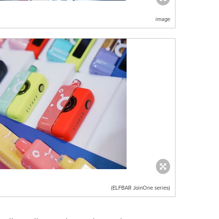
image
(ELFBAR JoinOne series)