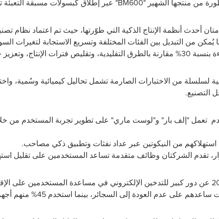
ة من منتجها الشهير
"BM600"
عبر إطلاق كبسولات مسبقة التعبئة 
ان أحدث أنظمة الإنتاج الذكية التي طوّرتها، حيث تم اعتماد نظام تصن
 يُمكن من التبديل بين الفئات المختلفة وتسريع الاستجابة لتغيرات السو
 المنتجات وتقليل الشكاوى
ية لسلسلة من الاختبارات الصارمة تشمل تحاليل كيميائية وسُمية، واختب
.
دم
تعمل "إلف بار" و"لوست ماري" على تطوير تجربة المستخدم من خلا
 استهلاكهم من النيكوتين عبر عداد نفثات وتطبيق ذكي مصاحب.
ر، تقدم الشركتان وظائف متقدمة تساعد المستخدمين على تقليل استهلا
وكشفت دراسة أُجريت في ديسمبر 2024 عن دور كبير للتدخين الإلكتروني في مساعدة المستخدم