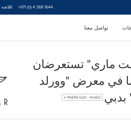
+971 (0) 4 368 1644
اللائحة 
جات
تواصل معنا
وست ماري" تستعرضان
ما في معرض "وورلد
Middle East - Arabic