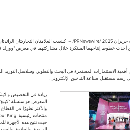
/PRNewswire/ --
كشفت العلامتان التجاريتان الرائدتا
مية الاستثمارات المستمرة في البحث والتطوير، وسلاسل التوريد الذك
ي رسم مستقبل صناعة التدخين الإلكتروني
.
ريادة في التخصيص والابتك
المعرض هو سلسلة "كينغ" 
والأكثر تطورًا في القطاع
منتجات رئيسية
: Ice King، Sweet King، Sour King،
حيث تتيح هذه الأجهزة لل
البرودة، والحلاوة، والحمو