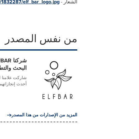
الشعار -
/1832287/elf_bar_logo.jpg
من نفس المصدر
البحث والتطو
أحدث إنجازاتهما
المزيد من الإصدارات من هذا المصدر