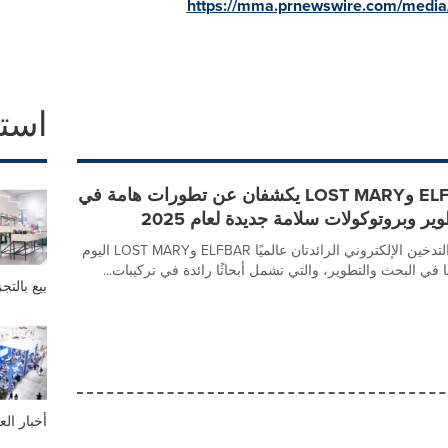
https://mma.prnewswire.com/media
است
شركتا ELFBAR وLOST MARY يكشفان عن تطورات هامة في
ير وبروتوكولات سلامة جديدة لعام 2025
شاركت علامتا التدخين الإلكتروني الرائدتان عالميًا ELFBAR وLOST MARY اليوم
 في البحث والتطوير، والتي تشمل أبحاثًا رائدة في تركيبات...
بيع بالتج
أخبار ال