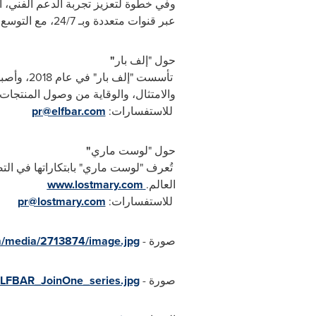
عبر قنوات متعددة وبـ 24/7، مع التوسع المتوقع إلى 21 لغة خلال الربع الثاني من عام
حول "إلف بار
"
تأسست "إ
والامتثال، والوقاية من وصول المنتجات
للاستفسارات
:
pr@elfbar.com
حول "لوست ماري
"
العالم
.
www.lostmary.com
للاستفسارات
:
pr@lostmary.com
صورة -
m/media/2713874/image.jpg
صورة -
ELFBAR_JoinOne_series.jpg