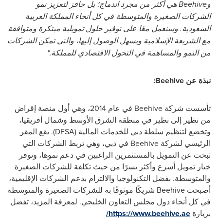
وBeehive هي أكثر من مجرد اندماج؛ بل حافز لتعزيز نمو
الشركات الصغيرة والمتوسطة في كل أنحاء المملكة العربية
السعودية. وسنعمل معًا على توفير حلول تمويلية مبتكرة ومتوافقة
مع الشريعة الإسلامية ويسهل الوصول إليها، والتي تمكن الشركات
من النمو والمساهمة في التحول الاقتصادي للمملكة."
نبذة عن Beehive:
تأسست شركة Beehive في عام 2014، وهي أول منصة إقراض
من نظير إلى نظير في منطقة الشرق الأوسط وشمال أفريقيا،
وتخضع لتنظيم سلطة دبي للخدمات المالية (DFSA). يقع المقر
الرئيسي لشركة Beehive في دبي، وهي تربط الشركات التي
تبحث عن التمويل بالمستثمرين الراغبين في دعم نموها، وتوفر
خيار تمويل أسرع وأكثر يسرًا من حيث تكلفة للشركات الصغيرة
والمتوسطة. بفضل التكنولوجيا والالتزام بدعم الشركات الإقليمية،
أصبحت Beehive شريكًا موثوقًا به للشركات الصغيرة والمتوسطة
في كل أنحاء دول مجلس التعاون الخليجي. لمعرفة المزيد، تفضل
بزيارة
https://www.beehive.ae/