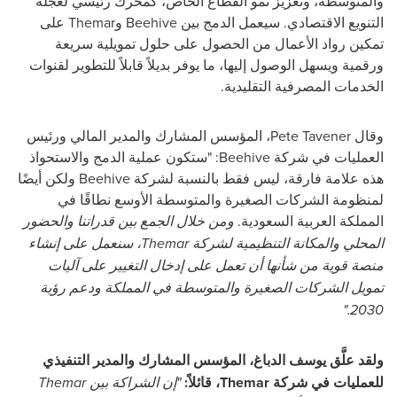
والمتوسطة، وتعزيز نمو القطاع الخاص، كمحرك رئيسي لعجلة
التنويع الاقتصادي. سيعمل الدمج بين Beehive وThemar على
تمكين رواد الأعمال من الحصول على حلول تمويلية سريعة
ورقمية ويسهل الوصول إليها، ما يوفر بديلاً قابلاً للتطوير لقنوات
الخدمات المصرفية التقليدية.
وقال Pete Tavener، المؤسس المشارك والمدير المالي ورئيس
العمليات في شركة Beehive: "ستكون عملية الدمج والاستحواذ
هذه علامة فارقة، ليس فقط بالنسبة لشركة Beehive ولكن أيضًا
لمنظومة الشركات الصغيرة والمتوسطة الأوسع نطاقًا في
المملكة العربية السعودية.
ومن خلال الجمع بين قدراتنا والحضور
المحلي والمكانة التنظيمية لشركة Themar، سنعمل على إنشاء
منصة قوية من شأنها أن تعمل على إدخال التغيير على آليات
تمويل الشركات الصغيرة والمتوسطة في المملكة ودعم رؤية
2030."
ولقد علَّق يوسف الدباغ، المؤسس المشارك والمدير التنفيذي
للعمليات في شركة Themar، قائلاً:
"إن الشراكة بين Themar