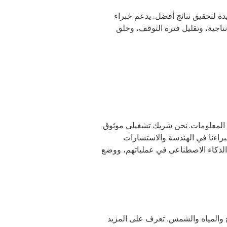
دة لتحقيق نتائج أفضل. يدعم خبراء
نتاجية، وتقليل فترة التوقف، وخلق
 المعلومات. نحن شريك تشغيلي موثوق
خبراءنا في الهندسة والاستشارات
مج الذكاء الاصطناعي في عملياتهم، ووضع
ة تقوم بتوليد الكهرباء من خلال مصادر متجددة بنسبة 100%، الرياح والمياه والشمس. تعرف على المزيد