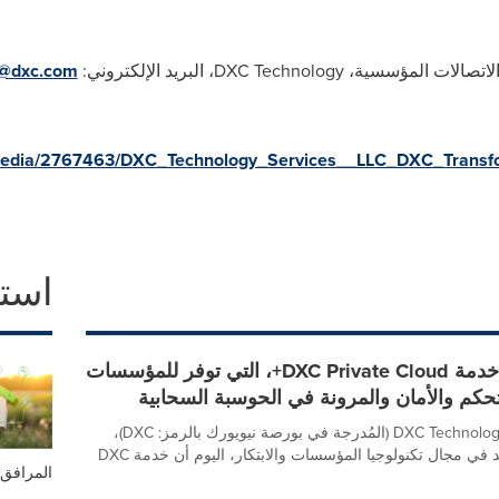
 الاتصالات المؤسسية،
DXC Technology
، البريد الإلكتروني:
n@dxc.com
media/2767463/DXC_Technology_Services__LLC_DXC_Transf
است
DXC تُطلق خدمة DXC Private Cloud+، التي توفر للمؤسسات
تحكم والأمان والمرونة في الحوسبة السحابية
أعلنت شركة DXC Technology (المُدرجة في بورصة نيويورك بالرمز: DXC)،
وهي شريك رائد في مجال تكنولوجيا المؤسسات والابتكار، اليوم أن خدمة DXC
المرافق