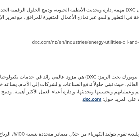
ى
DXC
مهمة إدارة وتحديث الأنظمة الحيوية، ودمج الحلول الرقمية الجدي
ة في التطور والنمو عبر نماذج الأعمال المتغيرة للمرافق، مع تعزيز الإ
dxc.com/nz/en/industries/energy-utilities-oil-and
نيويورك تحت الرمز:
DXC
) هي مزود عالمي رائد في خدمات تكنولوجيا
 العالم، حيث نبني حلولاً تدفع الصناعات والشركات إلى الأمام. يساعد 
م وعملياتهم وتحسينها وتحديثها، وإدارة أعباء العمل الأكثر أهمية، ود
ف على المزيد حول:
dxc.com
.
هي شركة طاقة نيوزيلندي