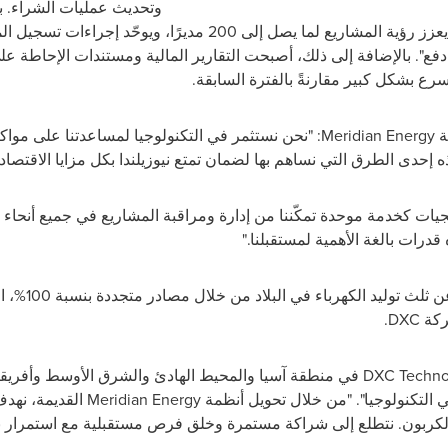
وتحديث عمليات الشراء. 
حلاً متكاملًا يعزز رؤية المشاريع لما يصل إلى 200 مديرً
فع". بالإضافة إلى ذلك، أصبحت التقارير المالية ومستندات الإحاطة على
سرع بشكل كبير مقارنةً بالفترة السابقة.
ة
Meridian Energy
: "نحن نستثمر في التكنولوجيا لمساعدتنا على مواكب
ه إحدى الطرق التي نساهم بها لضمان تمتع نيوزيلندا بكل مزايا الاقتصاد
ات كخدمة موحدة تمكّننا من إدارة ومراقبة المشاريع في جميع أنحاء ا
ه قدرات بالغة الأهمية لمستقبلنا."
مسؤولة عن ث
ركة
DXC
.
DXC Techno
في منطقة آسيا والمحيط الهادئ والشرق الأوسط وأفريقي
 التكنولوجيا". "من خلال تحويل أنظمة
Meridian Energy
القديمة، نهد
لكربون. نتطلع إلى شراكة مستمرة وخلق فرص مستقبلية مع استمرار 