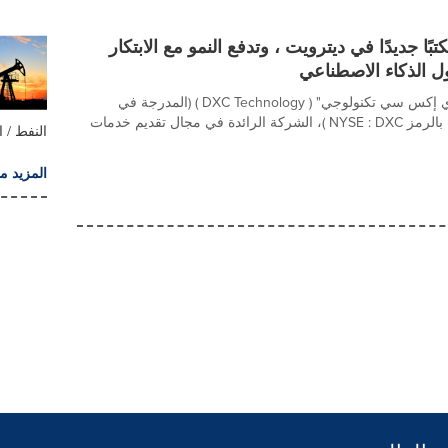
 مكتبًا جديدًا في ديترويت ، وتدفع النمو مع الابتكار
ل الذكاء الاصطناعي
أعلنت اليوم "دي إكس سي تكنولوجي" ( DXC Technology ) (المدرجة في
بورصة نيويورك بالرمز NYSE : DXC )، الشركة الرائدة في مجال تقديم خدمات
النفط / 
المزيد م