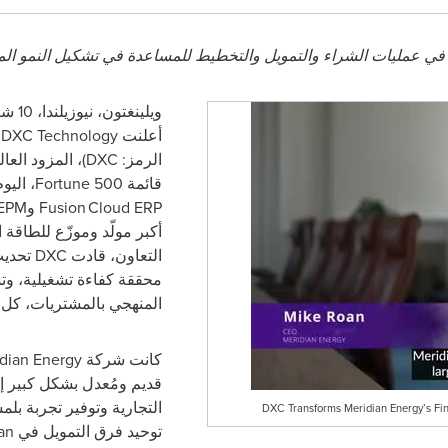
 في عمليات الشراء والتمويل والتخطيط للمساعدة في تشكيل النمو ا
ويلينغتون، نيوزيلندا، 10 شتنبر/أيلول 2025 /
أعلنت
DXC Technology
(
الرمز:
DXC
)، المزود الع
قائمة
Fortune 500
، اليو
Fusion Cloud ERP
و
EPM
أكبر مولّد وموزّع للطاقة 
التعاون، قادت
DXC
تحديث
محققة كفاءة تشغيلية، وتسر
المنهجي بالمشتريات، كل 
كانت شركة
dian Energy
قديم ومُعدل بشكل كبير إ
التجارية وتوفير تجربة بل
DXC Transforms Meridian Energy’s Fi
توحيد فرق التمويل في
an