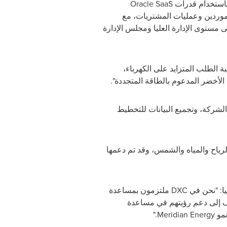
باستخدام قدرات
Oracle SaaS
ا، ويوحّد إجراءات تسجيل الموردين وعمليات المشتريات، مع
 مستوى الإدارة العليا ومجلس الإدارة
ة الطلب المتزايد على الكهرباء،
 الأخضر المدعوم بالطاقة المتجددة".
لشركة، وتجميع البيانات للتخطيط
لث توليد الكهرباء في البلاد من خلال مصادر متجددة بنسبة 100%، الرياح والمياه والشمس، وقد تم دعمها
ا: "نحن في
DXC
ملتزمون بمساعدة
ف إلى دعم رؤيتهم في مساعدة
نمو
Meridian Energy
."