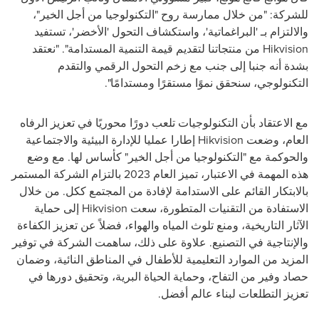
للشركة: "من خلال ممارسة روح "التكنولوجيا من أجل الخير"،
والالتزام بـ 'البراغماتية'، واستكشاف التحول 'الأخضر'، تستفيد
Hikvision
من منتجاتنا لتقديم قيمة التنمية المستدامة". "نعتقد
بشدة أنه جنبا إلى جنب مع زخم التحول الرقمي والتقدم
التكنولوجي، سنحقق نموًا مستقرًا ومستدامًا".
مع الاعتقاد بأن التكنولوجيات تلعب دورًا محوريًا في تعزيز الرفاه
العام، وضعت
Hikvision
إطارا عمليا للإدارة البيئية والاجتماعية
والحوكمة مع "التكنولوجيا من أجل الخير" كأساس لها. مع وضع
هذه المهمة في الاعتبار، تميز العام 2023 بالتزام الشركة المستمر
بالابتكار القائم على الاستدامة لإفادة من المجتمع ككل. من خلال
الاستفادة من التقنيات المتطورة، سعت
Hikvision
إلى حماية
الآثار التاريخية، ومنع تلوث المياه والهواء، فضلاً عن تعزيز الكفاءة
والإنتاجية في التصنيع. علاوة على ذلك، ساهمت الشركة في توفير
المزيد من الموارد التعليمية للأطفال في المناطق النائية، وضمان
حصاد وفير من التفاح، وحماية الحياة البرية، وتحقيق دورها في
تعزيز التطلعات لبناء عالم أفضل.