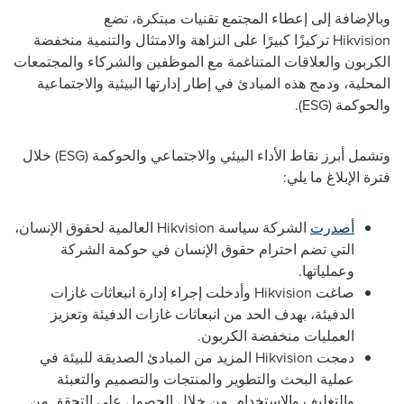
وبالإضافة إلى إعطاء المجتمع تقنيات مبتكرة، تضع
Hikvision
تركيزًا كبيرًا على النزاهة والامتثال والتنمية منخفضة
الكربون والعلاقات المتناغمة مع الموظفين والشركاء والمجتمعات
المحلية، ودمج هذه المبادئ في إطار إدارتها البيئية والاجتماعية
والحوكمة (
ESG
).
وتشمل أبرز نقاط الأداء البيئي والاجتماعي والحوكمة (
ESG
) خلال
فترة الإبلاغ ما يلي:
أصدرت
الشركة
سياسة
Hikvision
العالمية لحقوق الإنسان،
التي تضم احترام حقوق الإنسان في حوكمة الشركة
وعملياتها.
صاغت
Hikvision
وأدخلت إجراء إدارة انبعاثات غازات
الدفيئة، بهدف الحد من انبعاثات غازات الدفيئة وتعزيز
العمليات منخفضة الكربون.
دمجت
Hikvision
المزيد من المبادئ الصديقة للبيئة في
عملية البحث والتطوير والمنتجات والتصميم والتعبئة
والتغليف والاستخدام. من خلال الحصول على التحقق من