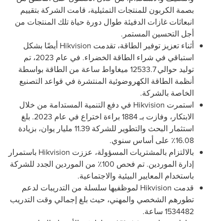
بصمة الكربون للمنتجات التمثيلية، قامت الشركة بتقييم
انبعاثات غازات الدفيئة طوال دورة حياة تلك المنتجات من
أجل التحسين المستمر.
أثناء تعزيز توفير الطاقة، تقدمت
Hikvision
أيضًا بشكل
استباقي في شراء الطاقة الخضراء. في عام 2023، تم
توليد حوالي 12533.7 ميغاواط ساعة من الطاقة بواسطة
أنظمة الطاقة الكهروضوئية المنتشرة في قواعد التصنيع
الخاصة بالشركة.
استمرت
Hikvision
في دفع التنمية المستدامة من خلال
الابتكار، وفازت بـ 1884 براءة اختراع في عام 2023. بلغ
استثمار البحث والتطوير للشركة 11.39 مليار يوان، بزيادة
16.08٪ على أساس سنوي.
بالالتزام بالمشتريات المسؤولة، عززت
Hikvision
باستمرار
إدارة الموردين. تم فحص 100٪ من الموردين الجدد للشركة
باستخدام المعايير البيئية والاجتماعية.
قدمت
Hikvision
لموظفيها سلسلة من التدريبات لدعم
تطورهم الشخصي والمهني، حيث بلغ إجمالي وقت التدريب
1534482 ساعة.