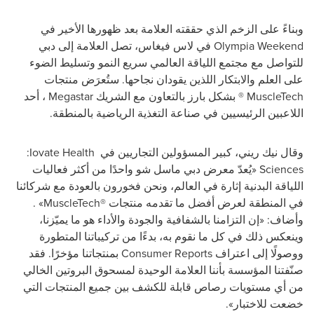
وبناءً على الزخم الذي حققته العلامة بعد ظهورها الأخير في
Olympia Weekend
في لاس فيغاس، تصل العلامة إلى دبي
للتواصل مع مجتمع اللياقة العالمي سريع النمو وتسليط الضوء
على العلم والابتكار اللذين يقودان نجاحها. ستُعرَض منتجات
MuscleTech
® بشكل بارز بالتعاون مع الشريك
Megastar
، أحد
اللاعبين الرئيسيين في صناعة التغذية الرياضية بالمنطقة.
وقال نيك ريني، كبير المسؤولين التجاريين في
:Iovate Health
Sciences
«يُعدّ معرض دبي ماسل شو واحدًا من أكثر فعاليات
اللياقة البدنية إثارة في العالم، ونحن فخورون بالعودة مع شركائنا
في المنطقة لعرض أفضل ما تقدمه منتجات
«MuscleTech®
.
وأضاف: «إن التزامنا بالشفافية والجودة والأداء هو ما يميّزنا،
وينعكس ذلك في كل ما نقوم به، بدءًا من تركيباتنا المتطورة
ووصولًا إلى اعتراف
Consumer Reports
بمنتجاتنا مؤخرًا. فقد
صنّفتنا المؤسسة بأننا العلامة الوحيدة لمسحوق البروتين الخالي
من أي مستويات رصاص قابلة للكشف بين جميع المنتجات التي
خضعت للاختبار».