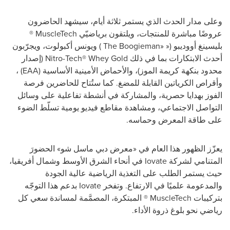
وعلى مدار الحدث الذي يستمر ثلاثة أيام، سيشهد الحاضرون
عروضًا مباشرة للمنتجات، ويلتقون برياضيّي
MuscleTech
®
بليسينغ أووديبو («
The Boogieman»
) ويونس أكبولوت، ويجرّبون
أحدث الابتكارات بما في ذلك
Nitro-Tech® Whey Gold
(إصدار
محدود بنكهة كريمة الموز)، والأحماض الأمينية الأساسية
(EAA)
،
وأقراص الكرياتين القابلة للمضغ. كما ستُتاح للحاضرين فرصة
الفوز بهدايا حصرية، والمشاركة في أنشطة تفاعلية على وسائل
التواصل الاجتماعي، ومشاهدة مقاطع فيديو يومية تسلّط الضوء
على طاقة المعرض وحماسه.
يعزّز الظهور هذا العام في «معرض دبي ماسل شو» الحضورَ
المتنامي لشركة
Iovate
في أنحاء الشرق الأوسط وشمال أفريقيا،
حيث يستمر الطلب على التغذية الرياضية عالية الجودة
والمدعومة علميًا في الارتفاع. وتفخر
Iovate
بدعم هذا التوجّه
بتركيبات
MuscleTech
® المبتكرة، المصمَّمة لمساندة سعي كل
رياضي نحو بلوغ ذروة الأداء.