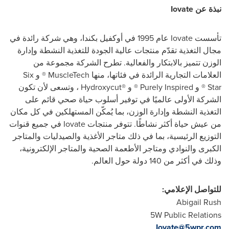
نبذة عن
Iovate
تأسست
Iovate
عام 1995 في أوكفيل بكندا، وهي شركة رائدة في
مجال التغذية تقدّم منتجات عالية الجودة للتغذية النشطة وإدارة
الوزن تتميز بالابتكار والفعالية. تطرح الشركة مجموعة من
العلامات التجارية الرائدة في فئاتها، منها
MuscleTech
® و
Six
Star
® و
Purely Inspired
® و
Hydroxycut®
، وتسعى لأن تكون
الشركة الأولى عالميًا في توفير أسلوب حياة صحي قائم على
التغذية النشطة وإدارة الوزن، بما يُمكّن المستهلكين في كل مكان
من عيش حياة أكثر نشاطًا. تتوفر منتجات
Iovate
في جميع قنوات
التوزيع الرئيسية، بما في ذلك متاجر الأغذية والصيدليات والمتاجر
الكبرى والنوادي ومتاجر الأطعمة الصحية والمتاجر الإلكترونية،
وذلك في أكثر من 140 دولة حول العالم.
للتواصل الإعلامي:
Abigail Rush
5W Public Relations
Iovate@5wpr.com