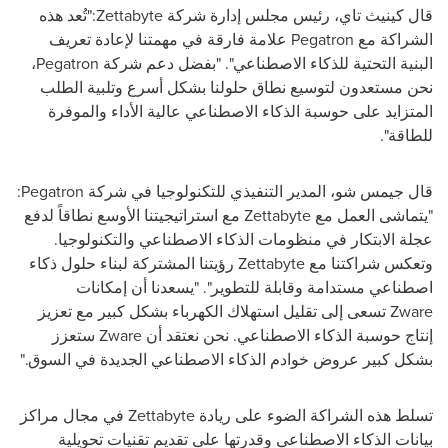
قال كينيث تاي، رئيس مجلس إدارة شركة
Zettabyte
:"تُعد هذه
الشراكة مع
Pegatron
علامة فارقة في مهمتنا لإعادة تعريف
البنية التحتية للذكاء الاصطناعي". "بفضل دعم شركة
Pegatron
،
نحن مستعدون لتوسيع نطاق حلولنا بشكل أسرع وتلبية الطلب
المتزايد على حوسبة الذكاء الاصطناعي عالية الأداء والموفرة
للطاقة".
قال جيمس شو، المدير التنفيذي للتكنولوجيا في شركة
Pegatron
:
"يتماشى العمل مع
Zettabyte
مع استراتيجيتنا الأوسع نطاقاً لدفع
عجلة الابتكار في منظومات الذكاء الاصطناعي والتكنولوجيا.
وتعكس شراكتنا مع
Zettabyte
رؤيتنا المشتركة لبناء حلول ذكاء
اصطناعي مستدامة وقابلة للتطوير". "يسعدنا أن إمكانات
Zware
تسعى إلى تقليل استهلاك الكهرباء بشكل كبير مع تعزيز
إنتاج حوسبة الذكاء الاصطناعي. نحن نعتقد أن
Zware
ستعزز
بشكل كبير عروض خوادم الذكاء الاصطناعي الجديدة في السوق."
تسلط هذه الشراكة الضوء على ريادة
Zettabyte
في مجال مراكز
بيانات الذكاء الاصطناعي وقدرتها على تقديم تقنيات تحويلية