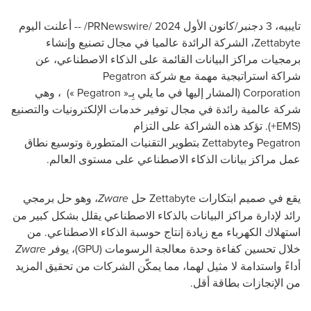
تايبيه، 3 دجنبر/كانون الأول 2024 /
PRNewswire
/ -- أعلنت اليوم
Zettabyte
، الشركة الرائدة عالميا في مجال تصنيع وإنشاء
برمجيات مراكز البيانات القائمة على الذكاء الاصطناعي، عن
شراكة استراتيجية مهمة مع شركة
Pegatron
Corporation
(المشار إليها في ما يلي بِـ
(« Pegatron »
، وهي
شركة عالمية رائدة في مجال توفير خدمات الإلكترونيات والتصنيع
(
EMS
+). تؤكد هذه الشراكة على التزام
Pegatron
و
Zettabyte
بتطوير التقنيات المتطورة وتوسيع نطاق
عمل مراكز بيانات الذكاء الاصطناعي على مستوى العالم.
يقع في صميم ابتكارات
Zettabyte
حل
Zware
، وهو حل برمجي
رائد لإدارة مراكز البيانات بالذكاء الاصطناعي يقلل بشكل كبير من
استهلاك الكهرباء مع زيادة إنتاج حوسبة الذكاء الاصطناعي. من
خلال تحسين كفاءة وحدة معالجة الرسومات (
(GPU
، يوفر
Zware
أداءً واستدامة لا مثيل لهما، مما يمكّن الشركات من تحقيق المزيد
من الإنجازات بطاقة أقل.