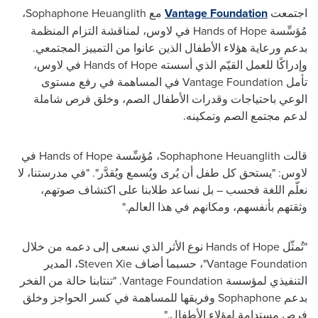
اجتمعت
Vantage Foundation
مع Sophaphone Heuanglith،
مُؤسِّسة Hands of Hope في لاوس، لمناقشة التزام المنظمة
بدعم ورعاية هؤلاء الأطفال الذين عانوا من التمييز المجتمعي.
وإدراكًا للعمل القيّم الذي أسسته Hands of Hope في لاوس،
تأمل Vantage Foundation في المساهمة في رفع مستوى
الوعي باحتياجات وقدرات الأطفال الصم، وخلق فرص شاملة
لدعم مجتمع الصم وتمكينه.
قالت Sophaphone Heuanglith، مُؤسِّسة Hands of Hope في
لاوس: "يستحق كل طفل أن يُرى ويُسمع ويُقدَّر". "في مدرستنا، لا
نعلّم اللغة فحسب – بل نساعد طلابنا على اكتشاف صوتهم،
وثقتهم بأنفسهم، ومكانهم في هذا العالم."
"تُمثّل Hands of Hope نوع الأثر الذي نسعى إلى دعمه من خلال
Vantage Foundation"، حسبما أضاف Steven Xie، المدير
التنفيذي لمؤسسة Vantage Foundation. "تنتابنا حالة من الفخر
بدعم Sophaphone وفريقها للمساهمة في كسر الحواجز وخلق
فرص مستدامة لهؤلاء الأطفال."