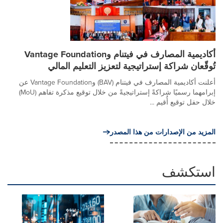
أكاديمية المصارف في فيتنام وVantage Foundation
تُوقّعان شراكة إستراتيجية لتعزيز التعليم المالي
أعلنت أكاديمية المصارف في فيتنام (BAV) وVantage Foundation عن
إبرامهما رسميًا شراكةً إستراتيجيةً من خلال توقيع مذكرة تفاهم (MoU)
خلال حفل توقيع أُقيم ...
المزيد من الإصدارات من هذا المصدر
استكشف