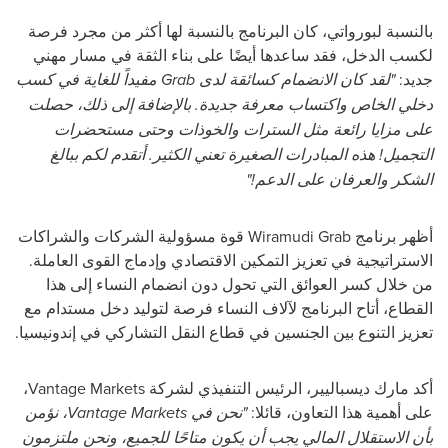
بالنسبة لبورواتي، كان البرنامج بالنسبة لها أكثر من مجرد فرصة
لكسب الدخل، فقد ساعدها أيضًا على بناء الثقة في مسار مهني
جديد:
"لقد كان الانضمام كسائقة لدى
Grab
مفيداً للغاية في كسب
دخلي الخاص واكتساب معرفة جديدة. بالإضافة إلى ذلك، حصلت
على مزايا رائعة مثل السترات والخوذات وحتى مستحضرات
التجميل! هذه المبادرات الصغيرة تعني الكثير. أتقدم لكم ببالغ
الشكر والعرفان على الدعم!"
أظهر برنامج
Wiramudi Grab
قوة مسؤولية الشركات والشراكات
الاستراتيجية في تعزيز التمكين الاقتصادي وإدماج القوى العاملة.
من خلال كسر العوائق التي تحول دون انضمام النساء إلى هذا
القطاع، أتاح البرنامج لآلاف النساء فرصة لتوليد دخل مستدام مع
تعزيز التنوع بين الجنسين في قطاع النقل التشاركي في إندونيسيا.
أكد مارك ديسباليير، الرئيس التنفيذي لشركة
Vantage Markets
،
على أهمية هذا التعاون، قائلا:
"نحن في
Vantage Markets
، نؤمن
بأن الاستقلال المالي يجب أن يكون متاحًا للجميع، ونحن ملتزمون