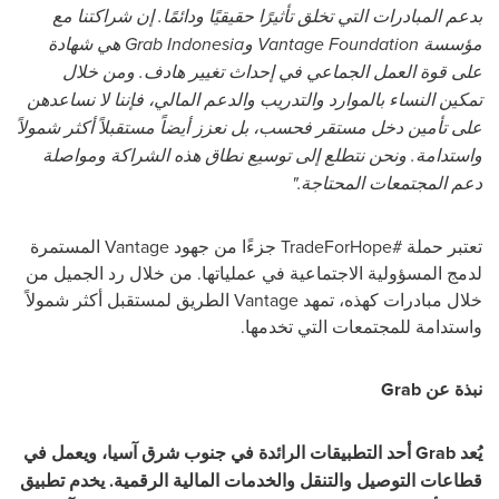
بدعم المبادرات التي تخلق تأثيرًا حقيقيًا ودائمًا. إن شراكتنا مع
مؤسسة
Vantage Foundation
و
Indonesia
Grab
هي شهادة
على قوة العمل الجماعي في إحداث تغيير هادف. ومن خلال
تمكين النساء بالموارد والتدريب والدعم المالي، فإننا لا نساعدهن
على تأمين دخل مستقر فحسب، بل نعزز أيضاً مستقبلاً أكثر شمولاً
واستدامة. ونحن نتطلع إلى توسيع نطاق هذه الشراكة ومواصلة
دعم المجتمعات المحتاجة."
تعتبر حملة #
TradeForHope
جزءًا من جهود
Vantage
المستمرة
لدمج المسؤولية الاجتماعية في عملياتها. من خلال رد الجميل من
خلال مبادرات كهذه، تمهد
Vantage
الطريق لمستقبل أكثر شمولاً
واستدامة للمجتمعات التي تخدمها.
نبذة عن
Grab
يُعد
Grab
أحد التطبيقات الرائدة في جنوب شرق آسيا، ويعمل في
قطاعات التوصيل والتنقل والخدمات المالية الرقمية. يخدم تطبيق