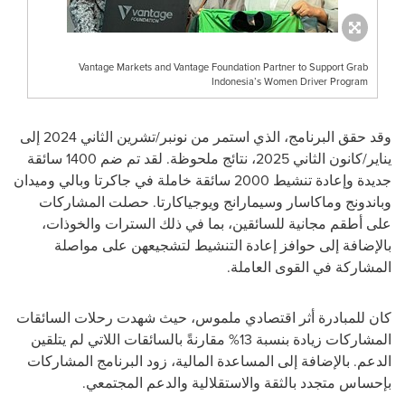
Vantage Markets and Vantage Foundation Partner to Support Grab
Indonesia’s Women Driver Program
وقد حقق البرنامج، الذي استمر من نونبر/تشرين الثاني 2024 إلى
يناير/كانون الثاني 2025، نتائج ملحوظة. لقد تم ضم 1400 سائقة
جديدة وإعادة تنشيط 2000 سائقة خاملة في جاكرتا وبالي وميدان
وباندونج وماكاسار وسيمارانج ويوجياكارتا. حصلت المشاركات
على أطقم مجانية للسائقين، بما في ذلك السترات والخوذات،
بالإضافة إلى حوافز إعادة التنشيط لتشجيعهن على مواصلة
المشاركة في القوى العاملة.
كان للمبادرة أثر اقتصادي ملموس، حيث شهدت رحلات السائقات
المشاركات زيادة بنسبة 13% مقارنةً بالسائقات اللاتي لم يتلقين
الدعم. بالإضافة إلى المساعدة المالية، زود البرنامج المشاركات
بإحساس متجدد بالثقة والاستقلالية والدعم المجتمعي.