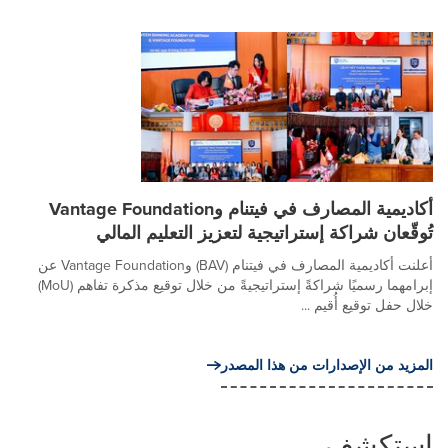
أكاديمية المصارف في فيتنام وVantage Foundation
تُوقّعان شراكة إستراتيجية لتعزيز التعليم المالي
أعلنت أكاديمية المصارف في فيتنام (BAV) وVantage Foundation عن
إبرامهما رسميًا شراكةً إستراتيجيةً من خلال توقيع مذكرة تفاهم (MoU)
خلال حفل توقيع أُقيم ...
المزيد من الإصدارات من هذا المصدر
استكشف