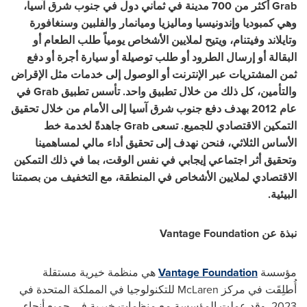
Grab
أكثر من 700 مدينة في ثماني دول في جنوب شرق آسيا،
وهي كمبوديا وإندونيسيا وماليزيا وميانمار والفلبين وسنغافورة
وتايلاند وفيتنام، ويتيح لملايين الأشخاص يومياً طلب الطعام أو
البقالة أو إرسال الطرود أو طلب توصيلة أو سيارة أجرة أو دفع
ثمن المشتريات عبر الإنترنت أو الوصول إلى خدمات مثل الإقراض
والتأمين، كل ذلك من خلال تطبيق واحد. تأسس تطبيق
Grab
في
عام 2012 بهدف دفع جنوب شرق آسيا إلى الأمام من خلال تحقيق
التمكين الاقتصادي للجميع. تسعى
Grab
جاهدةً لخدمة خط
الأساس الثلاثي، فنحن نهدف إلى تحقيق أداء مالي لمساهمينا
وتحقيق أثر اجتماعي إيجابي في نفس الوقت، بما في ذلك التمكين
الاقتصادي لملايين الأشخاص في المنطقة، مع التخفيف من بصمتنا
البيئية.
نبذة عن
Vantage Foundation
مؤسسة
Vantage Foundation
هي منظمة خيرية مستقلة
أُطلِقَت في مركز
McLaren
للتكنولوجيا في المملكة المتحدة في
2023. وقد عملت المؤسسة مع منظمات خيرية في جميع أنحاء