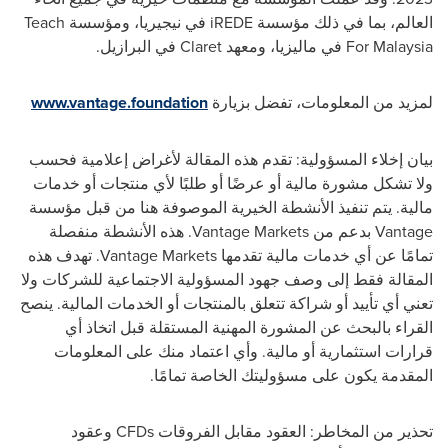
العالم، بما في ذلك مؤسسة
iREDE
في نيجيريا، ومؤسسة
Teach
Malaysia
For
في ماليزيا، ومعهد
Claret
في البرازيل.
لمزيد من المعلومات، تفضل بزيارة
www.vantage.foundation
بيان إخلاء المسؤولية: تقدم هذه المقالة لأغراض إعلامية فحسب
ولا تشكل مشورة مالية أو عرضًا أو طلبًا لأي منتجات أو خدمات
مالية. يتم تنفيذ الأنشطة الخيرية الموصوفة هنا من قبل مؤسسة
Vantage
بدعم من
Vantage Markets
. هذه الأنشطة منفصلة
تمامًا عن أي خدمات مالية تقدمها
Vantage Markets
. تهدف هذه
المقالة فقط إلى وصف جهود المسؤولية الاجتماعية للشركات ولا
تعني أي تأييد أو شراكة تتعلق بالمنتجات أو الخدمات المالية. ينصح
القراء بالبحث عن المشورة المهنية المستقلة قبل اتخاذ أي
قرارات استثمارية أو مالية. وأي اعتماد منك على المعلومات
المقدمة يكون على مسؤوليتك الخاصة تمامًا.
تحذير من المخاطر: العقود مقابل الفروقات
CFDs
وعقود