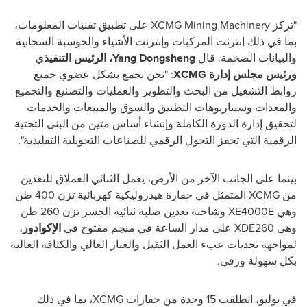
"تركز
XCMG Mining Machinery
على تطبيق تقنيات المعلومات،
بما في ذلك إنترنت المركبات وإنترنت الأشياء والحوسبة السحابية
والبيانات الضخمة.
قال
Yang Dongsheng
، الرئيس التنفيذي
ورئيس مجلس إدارة
XCMG
: "نحن نجمع بشكل عضوي جميع
روابط التشغيل من البحث والتطوير والعمليات والتصنيع والتجميع
والمعدات وسيناريوهات التطبيق والسوق والمبيعات والخدمات
لتحقيق إدارة الدورة الكاملة وإنشاء أساس متين من البنى التحتية
الرقمية التي تحفز التحول الرقمي للصناعات التحويلية التقليدية".
بينما على الجانب الآخر من الأرض، يعمل الثنائي العملاق للتعدين
من
XCMG
المتمثل في حفارة هيدروليكية كهربائية تزن 400 طن
وهي
XE4000E
وشاحنة تعدين صلبة ثنائية الجسر تزن 260 طن
وهي
XDE260
على مدار الساعة في منجم مفتوح في
الإكوادور
،
لمواجهة تحديات عبء العمل الثقيل والغبار العالي والكثافة العالية
بكل سهولة ورقي.
في يوليو، انطلقت 15 وحدة من حفارات
XCMG
، بما في ذلك