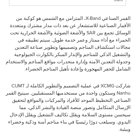
القمر الصناعي
X-Band
، المتزامن مع الشمس هو كوكبة من
الأقمار الصناعية للاستشعار عن بعد ذات مدار مشترك ومتعددة
الوسائل تجمع بين
SAR
والأشعة الضوئية والأشعة الحرارية تحت
الحمراء مع أداء ممتاز وعمر خدمة طويل.
سيتم تطبيقه في
مجالات استكشاف المناجم وتصميمها وتطوير صناعة التعدين
والتشغيل الذكي للمناجم والإنذار المبكر بالكوارث الجيولوجية
وجدولة التعدين الآمنة وإدارة منحدرات مواقع المناجم والاستخدام
الشامل للحفر المهجورة وإعادة تأهيل المناجم الخضراء.
شاركت
XCMG
في عملية التصميم والتطوير الكاملة لـ
CUMT
Nanhu
وستكون واحدة من مستخدميها المستقبليين.
سيتيح القمر
الصناعي التخطيط الموحد للأفراد والمركبات والمواقع لتحقيق
الإرسال المتكامل وتصور منصة القيادة والنشر الذكي، مما
سيحسن مستوى السلامة ويقلل تكاليف التشغيل ويقلل الإدخال
اليدوي.
وسيلعب دورًا رئيسيًا في بناء مناجم آمنة وذكية وخضراء
وبيئية.