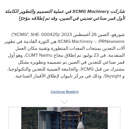
شاركت
XCMG Machinery
في عملية التصميم والتطوير الكاملة
لأول قمر صناعي تعديني في الصين، وقد تم إطلاقه مؤخرًا
شوزهو، الصين 26 أغسطس 2023 /
("XCMG", SHE: 000425)
XCMG Machinery -- /PRNewswire
هي الثورة القادمة في تطوير
آلات التعدين بمنتجات المعدات المتطورة وتقنية مكان العمل
المتقدمة.
في 23 يوليو، تم إطلاق بنجاح
CUMT Nanhu
، وهو أول
قمر صناعي للتعدين في الصين تم تصميمه وتطويره بشكل
مشترك من قبل
XCMG
، والجامعة الصينية للتعدين والتكنولوجيا،
و
Skysight
، وذلك في مركز تاييوان لإطلاق الأقمار الصناعية.
Continue Reading