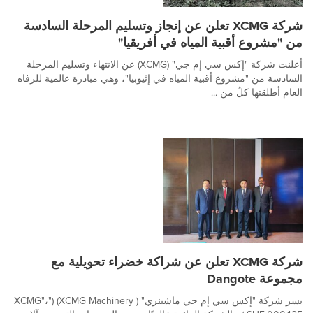
شركة XCMG تعلن عن إنجاز وتسليم المرحلة السادسة
من "مشروع أقبية المياه في أفريقيا"
أعلنت شركة "إكس سي إم جي" (XCMG) عن الانتهاء وتسليم المرحلة
السادسة من "مشروع أقبية المياه في إثيوبيا"، وهي مبادرة عالمية للرفاه
العام أطلقتها كلٌ من ...
شركة XCMG تعلن عن شراكة خضراء تحويلية مع
مجموعة Dangote
يسر شركة "إكس سي إم جي ماشينري" ( XCMG Machinery) ("XCMG"،