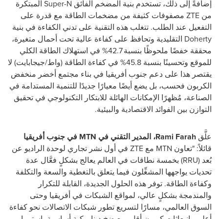
إضافةً إلى ذلك، تستخدم بنية المضخم الفائق Super-N المبتكرة
من ZTE مصفوفات كثيفة من مضخمات الطاقة مع قدرة على
التفعيل عند الطلب. تتغلب هذه التقنية على تدني الكفاءة في بنية
Doherty التقليدية وتحافظ على كفاءة عالية تحت أحمال متغيرة،
محققة خفضًا ملحوظًا بنسبة 42.7% في استهلاك الطاقة الكلي
للموقع وتحسينًا بنسبة 45.8% في كفاءة الطاقة (واط/جيجابايت)
لا
يقتصر هذا على دعم جنوب أفريقيا في بناء مجتمع أخضر منخفض
الكربون فحسب، بل يضع أيضًا معيارًا جديدًا للتنمية المستدامة في
الصناعة، مُظهرًا الإمكانات الهائلة للابتكار التكنولوجي في تحقيق
التوازن بين الفوائد الاقتصادية والبيئية.
علَّق
Rami Farah، المدير التقني في MTN في جنوب أفريقيا
قائلاً: "تعاون MTN مع ZTE في أول نشر تجاري لوحدة الراديو عن
بُعد (RRU) بخمسة نطاقات في العالم يعالج بشكلٍ فعَّال عدة
تحديات يواجهها المشغِّلون فيما يتعلق بالتغطية والسعة والتكلفة
وكفاءة الطاقة. توفر هذه الحلول الجديدة، القابلة للتكرار
والمندمجة بشكلٍ عالي، لمواقع الشبكات في أفريقيا وحتى
السوق العالمي، مسارًا لتسريع تطور شبكات الاتصالات نحو كفاءة
أعلى وانبعاثات كربون أقل، مع ضخ ديناميكية أساسية باستمرار