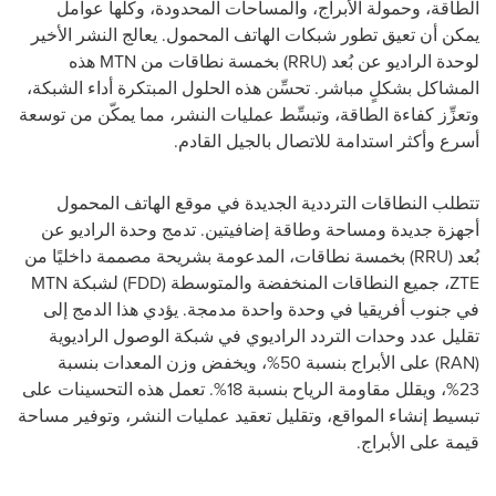
الطاقة، وحمولة الأبراج، والمساحات المحدودة، وكلها عوامل
يمكن أن تعيق تطور شبكات الهاتف المحمول. يعالج النشر الأخير
لوحدة الراديو عن بُعد (RRU) بخمسة نطاقات من MTN هذه
المشاكل بشكلٍ مباشر. تحسِّن هذه الحلول المبتكرة أداء الشبكة،
وتعزِّز كفاءة الطاقة، وتبسِّط عمليات النشر، مما يمكّن من توسعة
أسرع وأكثر استدامة للاتصال بالجيل القادم.
تتطلب النطاقات الترددية الجديدة في موقع الهاتف المحمول
أجهزة جديدة ومساحة وطاقة إضافيتين. تدمج وحدة الراديو عن
بُعد (RRU) بخمسة نطاقات، المدعومة بشريحة مصممة داخليًا من
ZTE، جميع النطاقات المنخفضة والمتوسطة (FDD) لشبكة MTN
في جنوب أفريقيا في وحدة واحدة مدمجة. يؤدي هذا الدمج إلى
تقليل عدد وحدات التردد الراديوي في شبكة الوصول الراديوية
(RAN) على الأبراج بنسبة 50%، ويخفض وزن المعدات بنسبة
23%، ويقلل مقاومة الرياح بنسبة 18%. تعمل هذه التحسينات على
تبسيط إنشاء المواقع، وتقليل تعقيد عمليات النشر، وتوفير مساحة
قيمة على الأبراج.