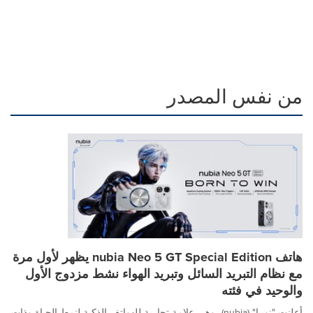
من نفس المصدر
هاتف nubia Neo 5 GT Special Edition يظهر لأول مرة
مع نظام التبريد السائل وتبريد الهواء نشط مزدوج الأول
والوحيد في فئته
أعلنت "نوبيا" (nubia)، وهي علامة تجارية للهواتف الذكية لنمط الحياة وذات