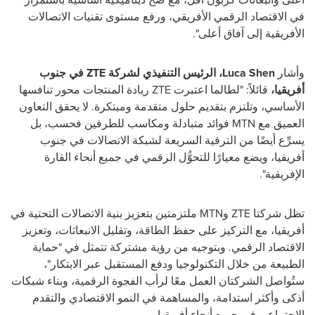
في الاقتصاد الرقمي الأفريقي، ورفع مستوى تقنيات الاتصالات
الأفريقية إلى آفاق أعلى".
وأشار
Luca Shen، الرئيس التنفيذي لشركة ZTE في جنوب
أفريقيا،
قائلاً: "لطالما اعتبرت ZTE ريادة المنتجات محور تنافسها
الأساسي، وتلتزم بتقديم حلول متقدمة ومبتكرة. لا يحقق التعاون
العميق مع MTN فوائد متبادلة ومكاسب للطرفين فحسب، بل
يسرِّع أيضًا من الترقية السريعة لشبكة الاتصالات في جنوب
أفريقيا، ويضع معيارًا للتحوُّل الرقمي في جميع أنحاء القارة
الإفريقية".
تظل شركتا ZTE وMTN ملتزمتين بتعزيز بنية الاتصالات التحتية في
أفريقيا، مع التركيز على حفظ الطاقة، وتقليل الانبعاثات، وتعزيز
الاقتصاد الرقمي. وبتوجيه من رؤية مشتركة تتمثل في "حماية
الطبيعة من خلال التكنولوجيا ودفع المستقبل عبر الابتكار"،
ستُواصل الشركتان العمل معًا لرأب الفجوة الرقمية، وبناء شبكات
أذكى وأكثر استدامة، والمساهمة في النمو الاقتصادي والتقدم
الاجتماعي في جميع أنحاء أفريقيا.