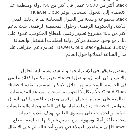
Stack
أكثر من 5,500 عميل في أكثر من 150 دولة ومنطقة على
الانضمام إلى التحول السحابي. يوفر
Huawei Cloud
Stack
مجموعة واسعة من الحلول السحابية بما في ذلك المدن
الذكية، والحكومة الرقمية، وحلول المحفظة الرقمية. حيث يدعم
أكثر من 100 مشروع تطوير رقمي للقطاع الحكومي. علاوة على
ذلك، مع وجود خمسة مراكز دولية لعمليات التشغيل والصيانة
(
O&M
)، تستطيع
Huawei Cloud Stack
تقديم دعم احترافي على
مدار الساعة لعملائها حول العالم.
وبفضل تفوقها في الإستراتيجية والتنفيذ، وشمولية الحلول،
والانتشار في السوق، تواصل
Huawei
تعزيز مكانتها كقائد عالمي
في الحوسبة السحابية. من خلال الابتكار المستمر، تقدم
Huawei
Cloud Stack
حلًا متكاملًا للحوسبة السحابية يساعد المؤسسات
العالمية على تسريع التحول الرقمي وتعزيز تنافسيتها في السوق.
ستواصل
Huawei
زيادة استثماراتها في التكنولوجيا، والمنظومات
البيئية، والخدمات على مستوى العالم، بهدف تقديم خدمات
سحابية أكثر أمانًا وسهولة، مع تعميق شراكاتها العالمية. تتطلع
Huawei
إلى مساعدة العملاء في جميع أنحاء العالم على الانتقال