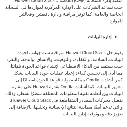
منصة إدارة السحابة (
CMP
) الخاصة بـ
Huawei Cloud Stack
.
حيث تساعد الشركات على الإدارة المركزية لمواردها في السحابة
الخاصة والعامة، كما توفر مراقبة وإدارة دقيقتين وفعالتين
للموارد.
إدارة البيانات
يقوم حل
Huawei Cloud Stack
بمراقبة ستة جوانب لجودة
البيانات: السلامة، والكفاءة، والتوقيت، والاتساق، والدقة، والتفرد.
حيث يستفيد من الذكاء الاصطناعي لإنشاء قواعد الجودة تلقائيًا،
مما أدى إلى تحسين كفاءة إعداد عمليات جودة البيانات بشكل
كبير. أشادت
Omdia
بإمكانية توليد قواعد الجودة استنادًا إلى
معايير البيانات. كما أشادت
Omdia
بقدرة
Huawei
على مقارنة
البيانات بين أنظمة تقنية المعلومات المختلفة سطرًا بسطر، وذلك
بفضل محركات المصادر المتقاطعة في
Huawei Cloud Stack
،
والتي تدعم أيضًا مطابقة النتائج الإحصائية وتحليلها. بالإضافة إلى
تعزيز دقة وموثوقية إدارة البيانات.