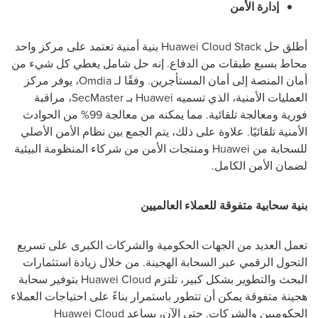
إدارة الأمن
أطلق حل
Huawei Cloud Stack
بنية أمنية تعتمد على مركز واحد
محاط بسبع طبقات من الدفاع. إنه حل شامل يغطي كل شيء من
أمان المنصة إلى أمان المستأجرين. وفقًا لـ
Omdia
، يوفر مركز
العمليات الأمنية، الذي تسميه
Huawei
بـ
SecMaster
، مراقبة
فورية ومعالجة تلقائية. مما يمكنه من معالجة 99% من الحوادث
الأمنية تلقائيًا. علاوة على ذلك، يتم الجمع بين نظام الأمن الأصلي
للسحابة من
Huawei
ومنتجات الأمن من شركاء المنظومة البيئية
لضمان الأمن الكامل.
بنية سحابية متفوقة للعملاء العالميين
تعمل العديد من الجهات الحكومية والشركات الكبرى على تسريع
التحول الرقمي عبر السحابة الهجينة. من خلال زيادة استثمارات
البحث والتطوير بشكل كبير، تلتزم
Huawei Cloud
بتوفير سحابة
هجينة متفوقة يمكن أن تتطور باستمرار بناءً على احتياجات العملاء
الحكوميين والشركات. حتى الآن، يساعد
Huawei Cloud