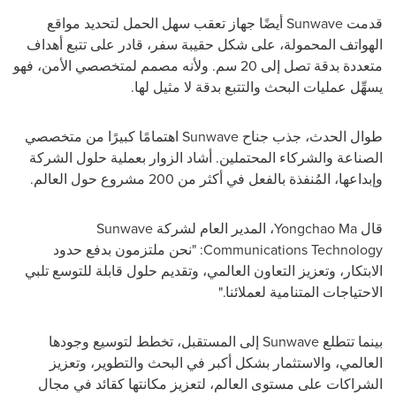
قدمت
Sunwave
أيضًا جهاز تعقب سهل الحمل لتحديد مواقع
الهواتف المحمولة، على شكل حقيبة سفر، قادر على تتبع أهداف
متعددة بدقة تصل إلى 20 سم. ولأنه مصمم لمتخصصي الأمن، فهو
يسهِّل عمليات البحث والتتبع بدقة لا مثيل لها.
طوال الحدث، جذب جناح
Sunwave
اهتمامًا كبيرًا من متخصصي
الصناعة والشركاء المحتملين. أشاد الزوار بعملية حلول الشركة
وإبداعها، المُنفذة بالفعل في أكثر من 200 مشروع حول العالم.
قال
Yongchao Ma
، المدير العام لشركة
Sunwave
Communications Technology
: "نحن ملتزمون بدفع حدود
الابتكار، وتعزيز التعاون العالمي، وتقديم حلول قابلة للتوسع تلبي
الاحتياجات المتنامية لعملائنا."
بينما تتطلع
Sunwave
إلى المستقبل، تخطط لتوسيع وجودها
العالمي، والاستثمار بشكل أكبر في البحث والتطوير، وتعزيز
الشراكات على مستوى العالم، لتعزيز مكانتها كقائد في مجال