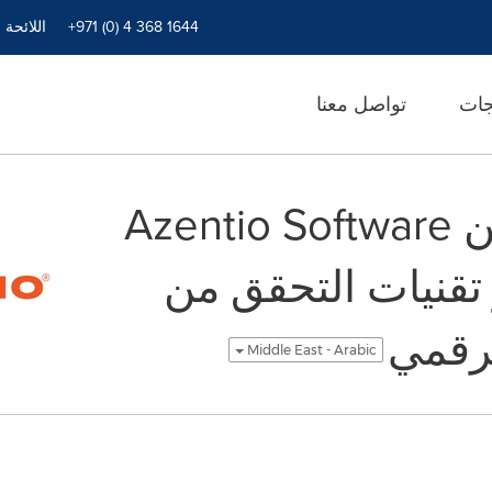
+971 (0) 4 368 1644
اللائحة 
جات
تواصل معنا
إعلان التعاون بين Azentio Software
لتعزيز تقنيات التحقق من
لرقمي
Middle East - Arabic