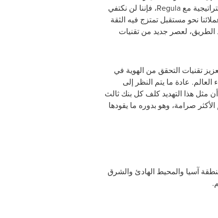
وآمنة ومتقدمة تقنيًا هنا في Azentio ليست مجرد مهمة بالنسبة لنا؛ إنما ذلك شغفنا. الآن؛ وبفضل شراكتنا الإستراتيجية مع Regula، فإننا لن نكتفي
ملائنا نحو مستقبل تمتزج فيه الثقة
هد الطريق، لعصر جديد من تقنيات
: "يسعدنا أن نوحد جهودنا مع Azentio لتعزيز تقنيات التحقق من الهوية في
لأخرى في جميع أنحاء العالم. عادة ما يتم النظر إلى
أن مثل هذا التهديد كلف كل بنك ثالث
لأكثر صرامة، وهو بدوره ما يقودها
بر منطقة آسيا والمحيط الهادئ والشرق