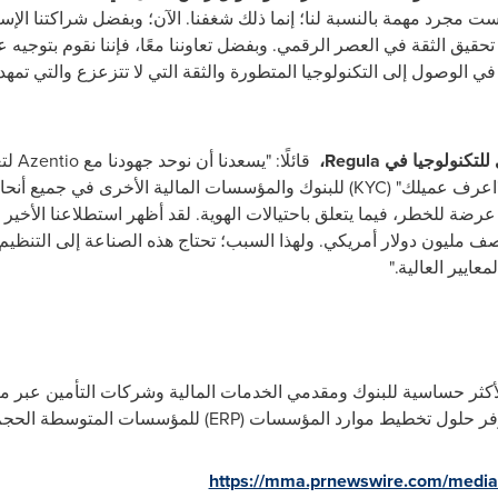
قيق الثقة في العصر الرقمي. وبفضل تعاوننا معًا، فإننا نقوم بتوجيه ع
ر في الوصول إلى التكنولوجيا المتطورة والثقة التي لا تتزعزع والتي تم
نولوجيا في Regula،
قائلًا
عمليات الإعداد عن بعد وعمليات تقنية "اعرف عميلك" (KYC) للبنوك والمؤسسات المالية ا
رضة للخطر، فيما يتعلق باحتيالات الهوية. لقد أظهر استطلاعنا الأخير 
 مليون دولار أمريكي. ولهذا السبب؛ تحتاج هذه الصناعة إلى التنظيم ا
عايير العالية."
ة للمهام الأكثر حساسية للبنوك ومقدمي الخدمات المالية وشركات التأمين ع
ط موارد المؤسسات (ERP) للمؤسسات المتوسطة الحجم.
https://mma.prnewswire.com/media