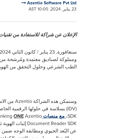
Azentio Software Pvt Ltd
23 يناير, 2024, 10:00 AST
الإعلان عن شراكة للاستفادة من تقنيات Regula الرائدة عالميًا في مجال مصادقة الوثائق والكشف عن الهوية عبر ا
سنغافورة
,
23 يناير / كانون الثاني 2024
الطب الشرعي وحلول التحقق من الهوية (IDV
(IDV) بسلاسة في حلولها الرقمية الخاصة بعمليات الإعداد. سيتم دمج حلين من حلول
SDK،
مع منصات
Azentio
ONE
Banking وAzentio