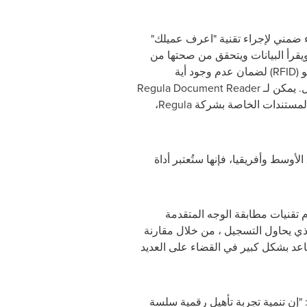
تم ذلك كإجراء ضمني لإجراء تقنية "اعرف عميلك"
ا، ويقرأ البيانات ويتحقق من صحتها من
المنطقة المرئية، ورمز المنطقة القابلة للقراءة (MRZ)، والرمز الشريطي ، وشريحة تحديد الهوية بموجات الراديو (RFID) لضمان عدم وجود أية
تناقضات، ويقوم بإجراء فحوصات مصادقة شاملة لكل خاصية أمان لتحديد أية تعديلات قد تشير إلى وجود احتيال. يمكن لـ Regula Document Reader
SDK التحقق من أي وثيقة هوية تقريبًا بغض النظر عن نوعه أو بلد المنشأ، وذلك بدعم من قاعدة بيانات قوالب المستندات الخاصة بشركة Regula،
والشرق الأوسط وأفريقيا، فإنها ستُعتبر أداة
رية، باستخدام تقنيات مطابقة الوجه المتقدمة
ذي يحاول التسجيل ، من خلال مقارنة
اعد بشكل كبير في القضاء على العديد
 "إن تنمية تجربة تأهيل رقمية سلسة