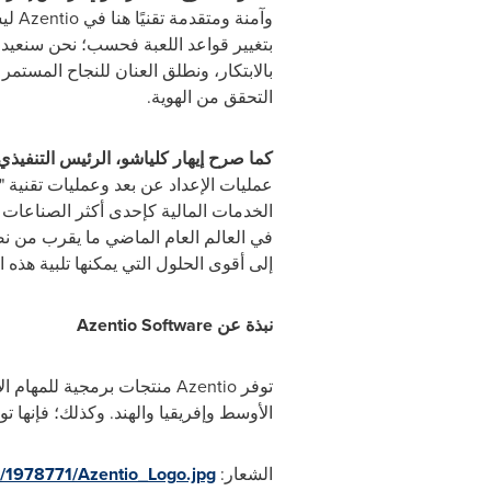
بتغيير قواعد اللعبة فحسب؛ نحن سنعيد تح
بالابتكار، ونطلق العنان للنجاح المستم
التحقق من الهوية.
كما صرح إيهار كلياشو، الرئيس التنفيذي للتك
الخدمات المالية كإحدى أكثر الصناعات ع
في العالم العام الماضي ما يقرب من نصف
إلى أقوى الحلول التي يمكنها تلبية هذه الم
نبذة عن Azentio Software
توفر Azentio منتجات برمجي
الأوسط وإفريقيا والهند. وكذلك؛ فإنها توفر حلول تخطي
الشعار:
/1978771/Azentio_Logo.jpg