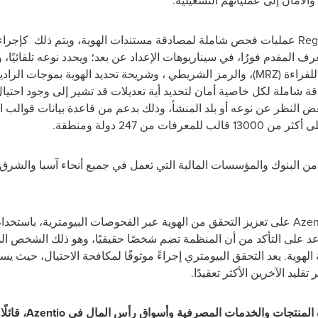
الأمان إلى عملياتهم التشغيلية.
تتيح تقنية Regula Document Reader SDK عمليات فحص شاملة لمصادقة مستندات الهوية، وي
 المعرف المقدم فورُا، في سيناريوهات الإعداد عن بعد؛ ويحدد نوعه تلقائيً
 من 247 دولة ومنطقة.
لائحة عملاء Azentio الكبيرة من البنوك والمؤسسات المالية التي تعمل في جميع أنحاء آسيا 
ستساعد Regula Face SDK عملاء Azentio على تعزيز التحقق من الهوية عبر الفحوصات البيومت
عد على التأكد من أن المنظمة تضم شخصًا حقيقيًا، وهو ذلك الشخص ال
ية. يعد التحقق البيومتري إجراءً موثوقًا لمكافحة الاحتيال، حيث يس
ليد الآخرين الأكثر تعقيدًا.
جات والخدمات المصرفية وأسواق رأس المال في Azentio، قائلًا
: