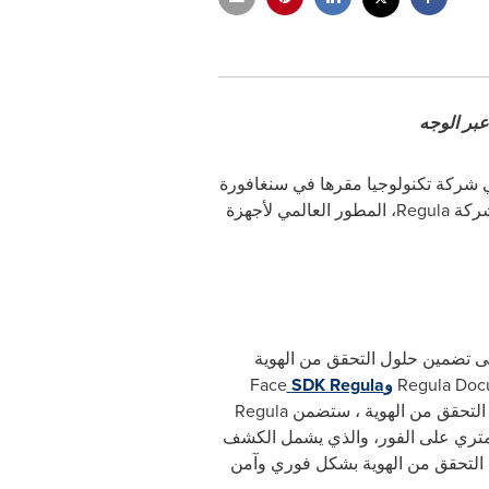
شركة تكنولوجيا مقرها في سنغافورة
ومملوكة لصناديق معتمدة ومُرشحة من قبل شركة Apax Partners، بالإعلان اليوم عن شراكة إستراتيجية مع شركة Regula، المطور العالمي لأجهزة
 وبالتالي تعزيز قدرتها على تضمين حلول التحقق من الهوية
وSDK Regula
Face
ومن خلال الإتمام الكامل لعملية التحقق من الهوية ، ستضمن Regula
ل آمن، بينما ستقوم Regula Face SDK بإجراء التحقق البيومتري على الفور، والذي يشمل الكشف
الوجه ضمن تفاعل واحد. تم تنفيذ هذه التقنيات لتقوم بتزويد عملاء Azentio بإمكانية التحقق من الهوية بشكل فوري وآمن