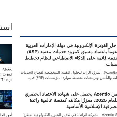
است
حل الفوترة الإلكترونية في دولة الإمارات العربية
المتحدة، مدعوماً باعتماد مسبق كمزود خدمات معتمد (ASP)
دمة قائمة على الذكاء الاصطناعي لنظام تخطيط
سسات
Cloud
أعلنت "أزنتيو" (Azentio)، المزوّد الرائد للحلول التقنية المتخصّصة لقطاع الخدمات
Internet
 والتأمين وبرمجيات تخطيط موارد المؤسسات (ERP) في...
f Things
نظام آيمال من Azentio يحصل على شهادة الاعتماد الحصري
من أيوفي" للعام 2025، معززًا مكانته كمنصة عالمية رائدة
صرفية الإسلامية الأساسية
أعلنت Azentio Software، الشركة الرائدة في تقديم الحلول التكنولوجية لقطاع
أمن الح