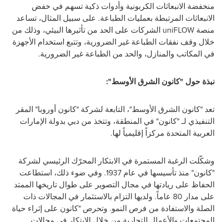
منخفضة الانبعاثات الكربونية وأدوات ذكية تسهم في خفض
الانبعاثات المرتبطة بعمليات الطباعة. على سبيل المثال، تساعد
منصة
uniFLOW
الشركات على الحد من تأثيرها البيئي، وذلك من
خلال وقف نفقات الطباعة غير الضرورية، وتتبع استخدام الأجهزة
في المكاتب والمنازل، والحد من الطباعة غير الضرورية.
نبذة حول "كانون الشرق الأوسط":
تعد "كانون الشرق الأوسط"، التابعة لشركة "كانون أوروبا" المقر
التنفيذي لـ "كانون" في المنطقة، وتتخذ من دبي بدولة الإمارات
العربية المتحدة مركزاً إقليمياً لها.
وشكّلت الرغبة المستمرة في الابتكار المحرّك الرئيسي لشركة
"كانون" منذ تأسيسها في عام 1937. وفي ضوء ذلك، استطاعت
الحفاظ على ريادتها في مجال التصوير على طوال تاريخها الممتد
على مدار 80 عاماً. ولديها التزام بالاستثمار في المجالات ذات
الصلة والاستفادة من فرص النمو. وتحرص "كانون على إثراء حياة
المجتمعات والأعمال التجارية من خلال الابتكار في مجالات