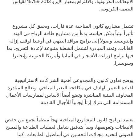
الانبعاثات الكربونية، والالتزام بمعيار الآيزو 16759:2013 لقياس
البصمة الكربونية.
تشمل مشاريع كانون المناخية عدة قارات، ويحقق كل مشروع
تأثيراً بيئياً يمكن قياسه، بدءاً من مشاريع طاقة الرياح في الهند
وإندونيسيا وصولاً إلى برامج مواقد الطهي في أوغندا لوقف إزالة
الغابات. وتمتد المبادرة لتشمل أنشطة متنوعة لإعادة التحريج، بما
فيها برامج لزراعة الأشجار في ألمانيا وأمريكا الجنوبية وإنجلترا
وسويسرا.
يوضح تعاون كانون والمجدوعي أهمية الشراكات الاستراتيجية
لقيادة التغيير الهادف في مكافحة التغير المناخي. وتعالج المبادرة
المخاوف البيئية المباشرة وتضع أيضاً الأساس لممارسات الأعمال
المستدامة التي تترك إرثاً إيجابياً للأجيال القادمة.
يعتمد برنامج كانون للمشاريع المناخية نهجاً منظماً يجمع بين خفض
الانبعاثات وتعويضها، ويبدأ بتدقيق شامل لعمليات الطباعة والمسح
الضوئي لتحديد مجالات التحسين في أساطيل الطابعات. كما