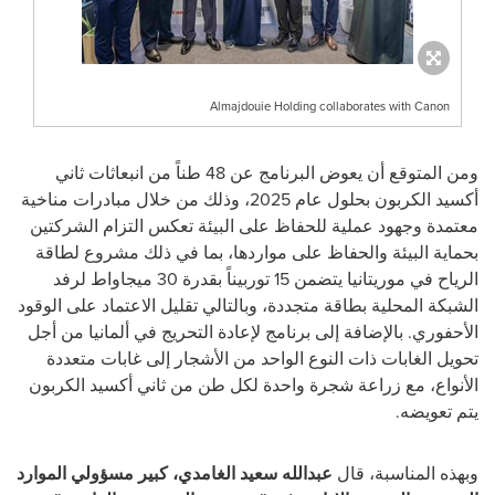
Almajdouie Holding collaborates with Canon
ومن المتوقع أن يعوض البرنامج عن 48 طناً من انبعاثات ثاني
أكسيد الكربون بحلول عام 2025، وذلك من خلال مبادرات مناخية
معتمدة وجهود عملية للحفاظ على البيئة تعكس التزام الشركتين
بحماية البيئة والحفاظ على مواردها، بما في ذلك مشروع لطاقة
الرياح في موريتانيا
يتضمن 15 توربيناً بقدرة 30 ميجاواط لرفد
الشبكة المحلية بطاقة متجددة، وبالتالي تقليل الاعتماد على الوقود
الأحفوري. بالإضافة إلى برنامج لإعادة التحريج في ألمانيا من أجل
تحويل الغابات ذات النوع الواحد من الأشجار إلى غابات متعددة
الأنواع، مع زراعة شجرة واحدة لكل طن من ثاني أكسيد الكربون
يتم تعويضه.
وبهذه المناسبة، قال
عبدالله سعيد الغامدي، كبير مسؤولي الموارد