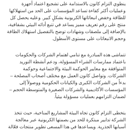
ينطوي التزام كانون بالاستدامة على تشجيع اعتماد أجهزة
وعمليات أكثر كفاءة تساعد المؤسسات على الحد من استهلاكها
للطاقة وخفض انبعاثاتها الكربونية بشكلٍ كبير. وعليه يحصل كل
منتج على رقم تعريف مميز يساعد في تتبع أدائه البيئي بشفافية،
بالإضافة إلى ملصقات وشهادات توضح بالتفصيل استهلاك الطاقة
وحجم الانبعاثات على مستوى الأسطول.
تتماشى هذه المبادرة مع تنامي اهتمام الشركات والحكومات
باعتماد ممارسات الشراء المسؤولة، ودعم أنشطة التوريد
المتوافقة مع معايير الحوكمة البيئة والاجتماعية وحوكمة
الشركات. وتواصل كانون العمل مع مختلف أصحاب المصلحة –
بدءاً من الشركات الكبرى والكيانات الحكومية ووصولاً إلى
المؤسسات الأكاديمية والشركات الصغيرة والمتوسطة الحجم –
لضمان التزامهم بعمليات مسؤولة بيئياً.
يتخطى التزام كانون تجاه البيئة المشاريع المناخية، حيث تتخذ
الشركة تدابير مبتكرة للحد من بصمتها الكربونية عبر معالجة
أسبابها الجذرية. ويساعدها في هذا المسعى تطوير منتجات فعّالة