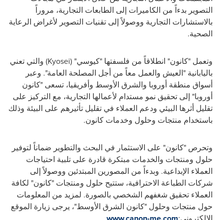
التصوير بدءاً من الكاميرات إلى الطابعات التجارية، مروراً
بالاستشارات التجارية ووصولاً إلى تقنيات التصوير لأغراض الرعاية
الصحية.
وتعمل "كانون" انطلاقاً من فلسفتها "كيوسي" (Kyosei) والتي تعني
باليابانية "العيش والعمل معاً من أجل المصلحة العامة". وعبر
أسواق منطقة أوروبا والشرق الأوسط وأفريقيا، تسعى "كانون
أوروبا" إلى تحقيق نمو مستدام لأعمالها التجارية، مع التركيز على
تقليل أثرها البيئي ودعم العملاء في تقليل تأثيرهم على البيئة وذلك
باستخدام منتجات وحلول وخدمات كانون.
وتحرص "كانون" على الاستثمار في البحث والتطوير ضماناً لتوفير
حلول ومنتجات والخدمات مبتكرة قادرة على تلبية احتياجات
العملاء الإبداعية. وبدءاً من المصورين المبتدئين ووصولاً إلى
شركات الطباعة الاحترافية، ستتيح حلول ومنتجات "كانون" لكافة
العملاء تحقيق شغفهم الشخصي بالصورة. لمزيد من المعلومات
حول منتجات وحلول "كانون الشرق الأوسط"، يرجى زيارة الموقع
الإلكتروني:
www.canon-me.com