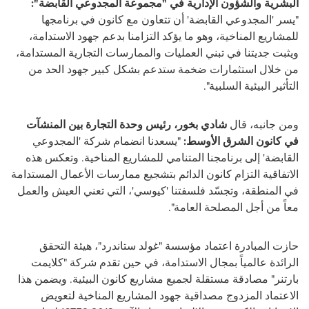
البشرية والشؤون الإدارية في "مجموعة المجدوعي القابضة":
"يسر 'المجدوعي القابضة' أن تتعاون مع كانون في برنامجها
للمشاريع المناخية، وهو ما يؤكد التزامنا بدعم جهود الاستدامة،
ويثبت جديتنا في تبني العمليات والممارسات التجارية المستدامة،
من خلال استثمارات ضخمة ستدعم بشكل كبير جهود الحد من
التأثير البيئية السلبية".
ومن جانبه، قال
شادي بخور، رئيس وحدة التجارة بين المنشآت
في كانون الشرق الأوسط:
"يسعدنا انضمام شركة 'المجدوعي
القابضة' إلى برنامجنا المتنامي للمشاريع المناخية. وتعكس هذه
الاتفاقية التزام كانون الدائم بتشجيع ممارسات الأعمال المستدامة
في المنطقة، وتجسّد فلسفتنا 'كيوسي'، التي تعني العيش والعمل
معاً من أجل المصلحة العامة".
حازت المبادرة اعتماد مؤسسة "غولد ستاندرد"، هيئة التحقق
الرائدة عالمياً بمجال الاستدامة، في حين تقدم شركة "كلايمت
بارتنر" مصادقة مستقلة لجميع مشاريع كانون البيئية. ويضمن هذا
الاعتماد المزدوج مصداقية جهود المشاريع المناخية لتعويض