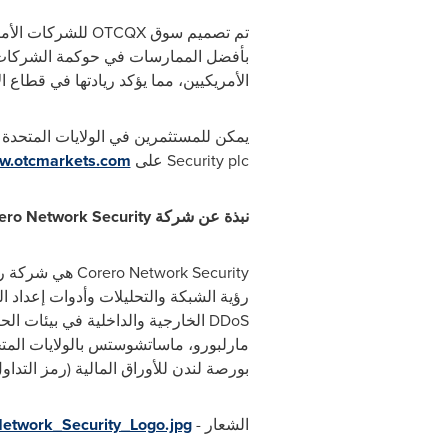
تم تصميم سوق
OTCQX
للشركات الأمري
بأفضل الممارسات في حوكمة الشركات، وال
الأمريكيين، مما يؤكد ريادتها في قطاع ا
يمكن للمستثمرين في الولايات المتحدة 
Security plc
على
w.otcmarkets.com
نبذة عن شركة
ero Network Security
Corero Network Security
هي شركة رائ
رؤية الشبكة والتحليلات وأدوات إعداد ا
DDoS
الخارجية والداخلية في بيئات ال
مارلبورو، ماساتشوستس بالولايات المتح
بورصة لندن للأوراق المالية (رمز التداو
الشعار -
etwork_Security_Logo.jpg