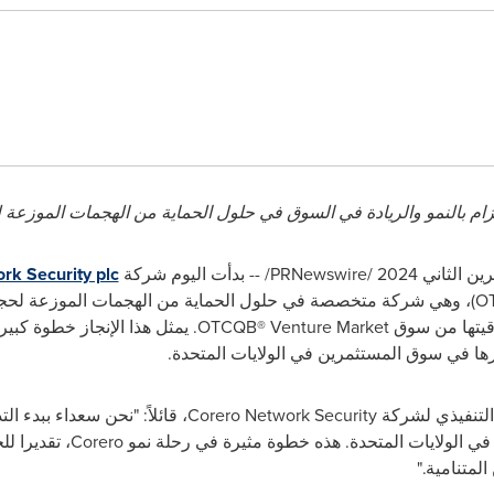
لتزام بالنمو والريادة في السوق في حلول الحماية من الهجمات الموزع
PRNewswire
/ --
بدأت اليوم شركة
rk Security plc
(O
، وهي شركة متخصصة في حلول الحماية من الهجمات الموزعة لح
رقيتها من سوق
OTCQB® Venture Market
. يمثل هذا الإنجاز خطوة كبي
ها في سوق المستثمرين في الولايات المتحدة.
التنفيذي لشركة
Corero Network Security
، قائلاً: "نحن سعداء ببدء ا
ي الولايات المتحدة. هذه خطوة مثيرة في رحلة نمو
Corero
، تقديرا لل
لمتنامية."