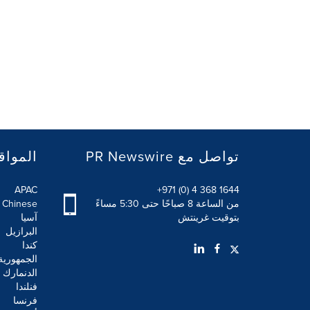
PR Newswire تواصل مع
المواق
APAC
+971 (0) 4 368 1644
من الساعة 8 صباحًا حتى 5:30 مساءً
l Chinese
بتوقيت غرينتش
آسيا
البرازيل
كندا
الجمهورية
الدنمارك
فنلندا
فرنسا