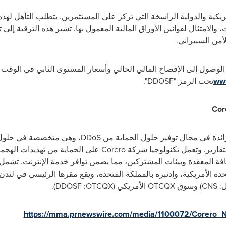
كية والدولية الراسخة التي تركز على المستثمرين. يتطلب التأهل لهذه ا
امتثال لقوانين الأوراق المالية المعمول بها. تشير هذه الترقية إلى 
لأمن السيبراني.
الوصول إلى الإفصاح المالي الحالي وأسعار المستوى الثاني في الوقت
ww
تحت الرمز "
DDOSF
".
Cor
دة في مجال توفير حلول الحماية من
DDoS
، وهي متخصصة في حلول ا
لتقارير. وتعمل تكنولوجيا شركة
Corero
على الحماية من تهديدات الهجم
حافة المعقدة وبيئات المشتركين، مما يضمن توافر خدمة الإنترنت. تشمل
دة الأمريكية، وإدنبره بالمملكة المتحدة، ويقع مقرها الرئيسي في ل
ل:
CNS
) وسوق
OTCQX
الأمريكي (
OTCQX
:
.(DDOSF
https://mma.prnewswire.com/media/1100072/Corero_N