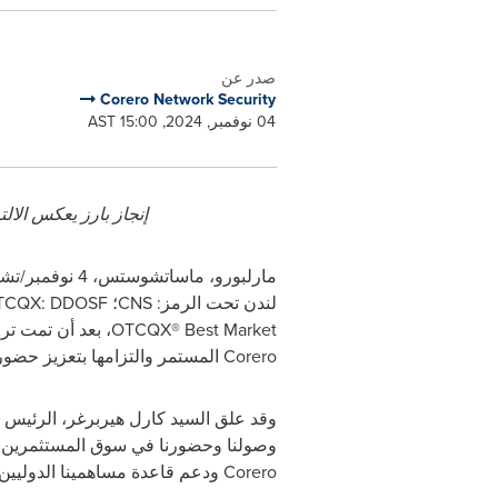
صدر عن
Corero Network Security
04 نوفمبر, 2024, 15:00 AST
إنجاز بارز يعكس الا
مارلبورو، ماساتشوستس، 4 نوفمبر/تشرين الثاني 2024 /
لندن تحت الرمز:
CNS
؛
TCQX: DDOSF
OTCQX® Best Market
، بعد أن تمت ت
Corero
المستمر والتزامها بتعزيز حضور
وقد علق السيد كارل هيربرغر، الرئيس 
وصولنا وحضورنا في سوق المستثمرين ف
Corero
ودعم قاعدة مساهمينا الدوليين ا