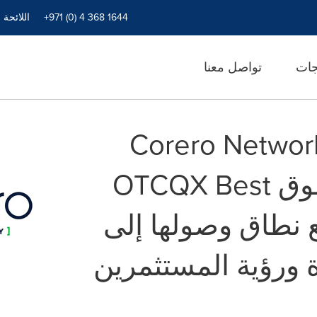
+971 (0) 4 368 1644
اللائحة 
جات
تواصل معنا
ضمام شركة Corero Network
Security إلى سوق OTCQX Best
وتوسيع نطاق وصولها إلى
ة ورؤية المستثمرين