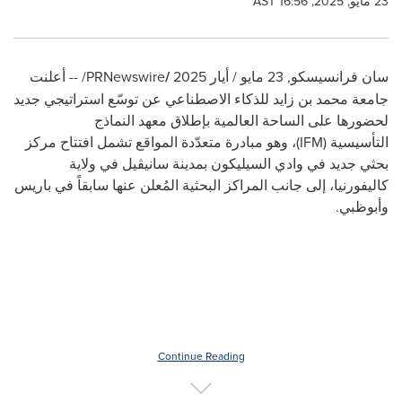
23 مايو, 2025, 16:56 AST
سان فرانسيسكو
,
23 مايو / أيار 2025
/
PRNewswire/ --
أعلنت
جامعة محمد بن زايد للذكاء الاصطناعي عن توسّع استراتيجي جديد
لحضورها على الساحة العالمية بإطلاق معهد النماذج
التأسيسية
(
IFM
)،
وهو مبادرة متعدّدة المواقع تشمل افتتاح مركز
بحثي جديد في وادي السيليكون بمدينة سانيڤيل في ولاية
كاليفورنيا، إلى جانب المراكز البحثية المُعلن عنها سابقاً في باريس
وأبوظبي
.
Continue Reading