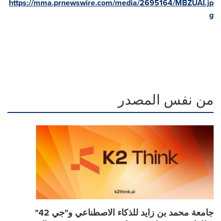
https://mma.prnewswire.com/media/2695164/MBZUAI.jp
g
من نفس المصدر
جامعة محمد بن زايد للذكاء الاصطناعي و"جي 42"