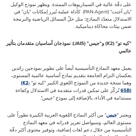
على دقّة عالية في السيناريوهات الممتدة. ويظهر نموذج الوكيل
"بان آجنت" (
PAN-Agent
)
كأداة
عملية تُبرز إمكانات
"بان"
في
الاستدلال متعدّد النماذج؛ مثل حلّ المسائل الرياضية والبرمجة
ضمن بيئات محاكاة ديناميكية
.
"كيه تو" (
K2
)
و"جيس" (
JAIS
): نموذجان أساسيان متقدمان
بتأثير
عالمي
يعمل معهد النماذج
التأسيسية
أيضاً
على تطوير نموذجين رائدين
يعكسان التزام الجامعة بتقديم نماذج أساسية عالمية المستوى،
وهما نسخة جديدة من النموذج اللغوي الكبير
"كيه تو"
(K2-
)
65B
تُركّز
على تمكين قدرات متقدمة في الاستدلال وكفاءة
مستدامة في الأداء، بالإضافة إلى نموذج "جيس".
ويعتبر "
جيس
"
من
أكثر النماذج اللغوية العربية الكبيرة تطوراً على
مستوى العالم، وسيواصل تعزيز قدراته في معهد النماذج
التأسيسية من خلال دعم لغات إضافية، وتوفير محتوى أكثر دقّة