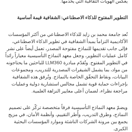
يعكس الهويات الثقافية التي يخدمها
.
التطوير المفتوح للذكاء الاصطناعي: الشفافية قيمة أساسية
تُعد جامعة محمد بن زايد للذكاء الاصطناعي من أكثر المؤسسات
الأكاديمية التزاماً بمبدأ الشفافية في تطوير الذكاء الاصطناعي،
فإلى جانب تقديمها للنماذج مفتوحة المصدر، تعمل أيضاً على نشر
كامل عمليات التطوير، وجعل
معهد النماذج التأسيسية
معياراً رائداً
في التطوير المفتوح
.
وتُقدّم مبادرة
LLM360
للباحثين ما يحتاجونه
من مواد، بما يشمل الشيفرات المصدرية للتدريب، ومجموعات
البيانات، ونقاط التحقّق الخاصة بالنماذج. وتُرفق هذه الشفافية
بإجراءات حماية قوية تشمل مجالس استشارية دولية وعمليات
مراجعة نظراء، لضمان أعلى معايير النزاهة العلمية
.
ويضمّ معهد النماذج التأسيسية فرقاً متخصصة تركّز على تصميم
النماذج، وطرق التدريب، وأُطر التقييم، وأنظمة الأمان، في مزيج
يجمع بين مرونة الشركات الناشئة وموارد المؤسسات البحثية
الكبرى
.