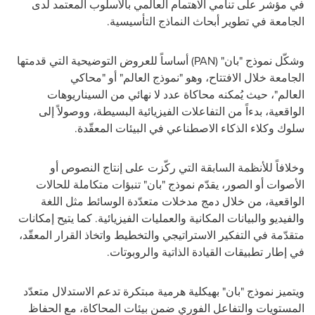
في مؤشر على تنامي الاهتمام العالمي بالأسلوب المعتمد لدى
الجامعة في تطوير أبحاث النماذج التأسيسية
.
وشكّل نموذج "بان" (
PAN
)
أساساً للعروض التوضيحية التي قدمتها
الجامعة خلال الافتتاح، وهو "نموذج العالم" أو "محاكي
العالم"،
حيث
يُمكنه محاكاة عدد لا نهائي من السيناريوهات
الواقعية، بدءاً من التفاعلات الفيزيائية البسيطة، ووصولاً إلى
سلوك وكلاء الذكاء الاصطناعي في البيئات المعقّدة
.
وخلافاً للأنظمة السابقة التي ركّزت على إنتاج النصوص أو
الأصوات أو الصور، يقدّم نموذج
"بان"
تنبؤات متكاملة للحالات
الواقعية، من خلال دمج مدخلات متعدّدة الوسائط مثل اللغة
والفيديو والبيانات المكانية والعمليات الفيزيائية. كما يتيح إمكانات
متقدّمة في التفكير الاستراتيجي والتخطيط واتخاذ القرار المعقّد،
في إطار تطبيقات القيادة الذاتية والروبوتات
.
ويتميز نموذج
"بان"
بهيكلية هرمية مبتكرة تدعم الاستدلال متعدّد
المستويات والتفاعل الفوري ضمن بيئات المحاكاة، مع الحفاظ