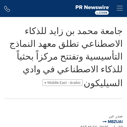
Accessibility Statement
Skip Navigation
H
جامعة محمد بن زايد للذكاء
الاصطناعي تطلق معهد النماذج
التأسيسية وتفتتح مركزاً بحثياً
للذكاء الاصطناعي في وادي
السيليكون
Middle East - Arabic
صدر عن
MBZUAI