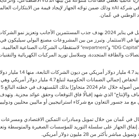
 13 صندوقًا استثماريًا عالميًا تغطي قطاعات متنوعة من بينها الذكاء الاصطناعي، وال
 في شركة
xAI
وذلك ضمن توجّه الجهاز لإيجاد قيمة من الابتكارات العالم
د الوطني في عُمان.
نمو الشركات المحلية بقيمة
IDG Capital
" و"
ewpartners
" لاستقطاب الشركات الصناعية العالمية، ع
لات والطاقة المتجددة، وسلاسل توريد المركبات الكهربائية والتقنيات
، منها
1.4
مليار دول
 انخفاض إجمالي الضمانات الحكومية لتبلغ
4.7
مليار دولار أمريكي وهي
.
وتهدف 
 مع مد جسور التعاون مع شركاء استراتيجيين أو ماليين محليين ودوليين
عمال في عُمان من خلال تمويل ومبادرات التمكين الاقتصادي ومسرعات ا
ام 2024، تم تخصيص 20% من إنفاق الجهاز على سلسلة التوريد للمؤسسات الصغيرة والمت
بأكثر من 28 مليون دولار أمريكي.