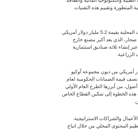
رعاية الطبية والتكنولوجيا المالية والطاقة.
ية المتطورة وتقييم هذه التقنيات
5.2
مليار دولار أمريكي
بر إنشاء ثلاثة صناديق استثمارية
 الزراعية.
ار أمريكي من ديون مجموعة أوكيو
 نصف قيمة الضمانات الحكومية لعام
 وتمكّن الجهاز من التخارج من 6 من أصوله خلال عام 2024 متجاوزًا بذلك المُستهدف في خطته البالغ 5 أصول، من أبرزها الطرح العام الأولي
هذه الخطوة إلى تمكين القطاع الخاص
.
لأعمال والشراكات الاستراتيجية.
وسطة وتعظيم المحتوى المحلي من خلال اتباع