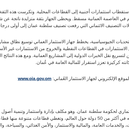
استقطاب استثمارات أجنبية إلى القطاعات المحلية. وتكرست هذه الثقة
لم في العاصمة العمانية مسقط. ويحظى الجهاز بثقة متزايدة ناتجة عن ش
ات التصنيف الائتماني التي رفعت تصنيف سلطنة عمان إلى أولى درجات 
لتحديات الجيوسياسية، يخطط جهاز الاستثمار العماني توسيع نطاق مشاريع
الاستثمارات في القطاعات النفطية والخروج من الاستثمارات غير الأسا
تسريع نقل الخبرات الدولية إلى المشاريع العمانية. ومع هذه النتائج ال
موقع الإلكتروني لجهاز الاستثمار العُماني:
www.oia.gov.om
ستثماري لحكومة سلطنة عمان. وهو مكلف بإدارة واستثمار وتنمية أصول ا
بالتنوع الجغرافي، حيث تتوزع استثماراته في أكثر من 50 دولة حول العالم، وتغطي قطاع
، والخدمات العامة، والمالية والاستثمار، والأمن الغذائي، والسياحة، وا