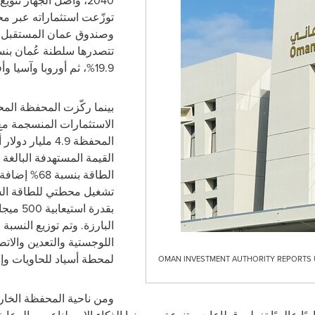
2040
، واصل الجهاز تنويع 
توزّعت استثماراته عبر محا
تتصدرها سلطنة عُمان بن
19.9%، ثم أوروبا وآسيا وأفريقيا وأمريكا اللاتينية.
بينما
ركّزت المحفظة المحل
المحفظة
4.9
مليار دولار 
القيمة المستهدفة البالغة
الطاقة بنسب
تشغيل محطتي للطاقة ال
بقدرة استيعابية
500
ميجا
البارزة. وتم توزيع النسب
اللوجستية والتعدين والا
لمحطة أسياد للحاويات وإع
OMAN INVESTMENT AUTHORITY REPORTS US
ومن ناحية المحفظة الخار