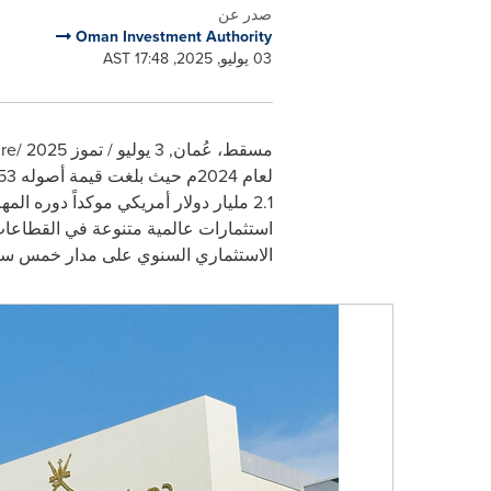
صدر عن
Oman Investment Authority
03 يوليو, 2025, 17:48 AST
مسقط، عُمان
,
3 يوليو / تموز 2025
/PRNewswire/ --
لعام 2024م حيث بلغت قيمة أصوله 53 مليار دولار أمريكي وحقق صافي أرباح بلغت 4.12 مليار دولار أمريكي، ورفدّ الموازنة العامة للدولة بمبلغ
2.1
مليار دولار أمريكي موكداً دوره الم
الاستثماري السنوي على مدار خمس س