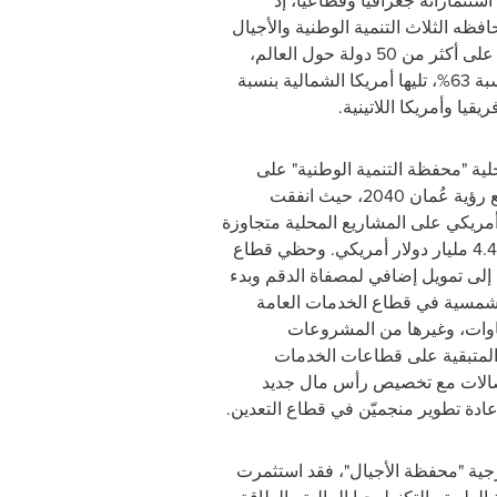
استثماراته جغرافيًا وقطاعيًا، إذ
فظه الثلاث التنمية الوطنية والأجيال
وصندوق عمان المستقبل على أكثر من 50 دولة حول العالم،
سبة
63
%، تليها أمريكا الشمالية بنسبة
ية "محفظة التنمية الوطنية" على
الاستثمارات المنسجمة مع رؤية عُمان 2040، حيث انفقت
أمريكي على المشاريع المحلية متجاوزة
4.4
مليار دولار أمريكي. وحظي قطاع
ة 68% إضافة إلى تمويل إضافي لمصفاة الدقم وبدء
شمسية في قطاع الخدمات العامة
وات، وغيرها من المشروعات
ة المتبقية على قطاعات الخدمات
تصالات مع تخصيص رأس مال جديد
ادة تطوير منجميّن
في قطاع التعدين.
جية "محفظة الأجيال"، فقد استثمرت