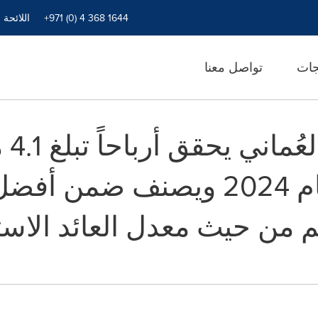
+971 (0) 4 368 1644
اللائحة 
جات
تواصل معنا
جهاز 
م من حيث معدل العائد الاس