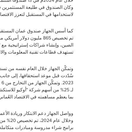
خلال عام 2024م في
وكان الصندوق في طليعة المستثمرين
لاستخدامها في المستقبل لتعزز الاقتصا
كما أسس الجهاز صندوق عمان المستقبل في يناير 2024 بهدف جذب المستثمرين الأجانب وتعزيز 
تم تخصيص 865 مليون دولار أمريكي منها في الاستثمار. وتبرز من بين المشروعات مصنع البولي سيليكون في صحار، الذي يعد أكبر مصنع خارج
الصين، وإنشاء شراكات إستراتيجية مع "
تستهدف قطاعات تقنية المعلومات والاتصا
وتمكّن الجهاز خلال العام نفسه من تسديد 4.7 مليار دولار أمريكي من ديون الشركات التابعة
سُدّدت قبل موعد استحقاقها، إلى جانب
2023
لـ 25% من أسهم شركة "أوكيو للاستكشاف والإنتاج" الذي شهد إقبالًا فاق التوقعات وحقق عوائد مجزية.
بما يعظم مساهمته في الاقتصاد العُماني
وواصل الجهاز دعم الابتكار وريادة الأ
وخلال ع
برامج شراء مدروسة ومبادرات متكاملة وتمويل مباشر 