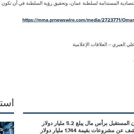
 الاقتصادية المستدامة لسلطنة عمان، وتحقيق رؤية السلطنة في أن تكون و
https://mma.prnewswire.com/media/2723771/Oman_
ي العبري – العلاقات الإعلامية
است
صندوق عُمان المستقبل برأس مال يبلغ 5.2 مليار دولار
أمريكي، يكشف عن مشروعات بقيمة 1.744 مليار دولار