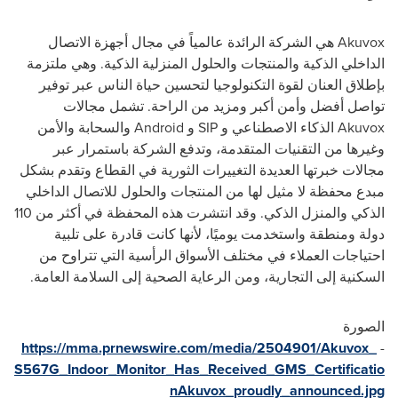
Akuvox
هي الشركة الرائدة عالمياً في مجال أجهزة الاتصال
الداخلي الذكية والمنتجات والحلول المنزلية الذكية. وهي ملتزمة
بإطلاق العنان لقوة التكنولوجيا لتحسين حياة الناس عبر توفير
تواصل أفضل وأمن أكبر ومزيد من الراحة. تشمل مجالات
Akuvox
الذكاء الاصطناعي و
SIP
و
Android
والسحابة والأمن
وغيرها من التقنيات المتقدمة، وتدفع الشركة باستمرار عبر
مجالات خبرتها العديدة التغييرات الثورية في القطاع وتقدم بشكل
مبدع محفظة لا مثيل لها من المنتجات والحلول للاتصال الداخلي
الذكي والمنزل الذكي. وقد انتشرت هذه المحفظة في أكثر من 110
دولة ومنطقة واستخدمت يوميًا، لأنها كانت قادرة على تلبية
احتياجات العملاء في مختلف الأسواق الرأسية التي تتراوح من
السكنية إلى التجارية، ومن الرعاية الصحية إلى السلامة العامة.
الصورة
https://mma.prnewswire.com/media/2504901/Akuvox_
-
S567G_Indoor_Monitor_Has_Received_GMS_Certificatio
nAkuvox_proudly_announced.jpg