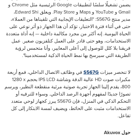
يضمن تشغيلًا سلسًا لتطبيقات
Google
الرئيسية مثل
Chrome
و
Gmail
و
YouTube
و
Maps
و
Play Store
. ويعلق
Edward Shi
،
مدير منتج
S567G
: "التعليقات الإيجابية التي تلقيناها من العملاء،
حتى في أثناء فترة الاختبار، تؤكد أن هذا الجهاز ذو أثر نوعي على
الحياة اليومية. إنه أكثر من مجرد مكالمة داخلية — إنه أداة متعددة
الاستخدامات، وهو حتى قادر على العمل كتلفزيون صغير. عمل
فريقنا بلا كلل للوصول إلى أعلى المعايير، وأنا متحمس لرؤية
الطريقة التي سيرسخ بها نمط الحياة الذكية لمستخدمينا".
لا تنحصر ميزات
S567G
في وظائف الاتصال الداخلي
، فمع أربعة
مكبرات صوت
HD
عالية الدقة وشاشة
LCD
IPS
بحجم
1280 x
800
، يقدم إلينا الجهاز تجربة صوتية مرئية منقطعة النظير، ويرسم
تصورًا جديدًا لمفهوم أجهزة الرصد الداخلي. وسواء للترفيه أو
التحكم الذكي في المنزل، فإن
S567G
يبرز كجهاز لوحي متعدد
الاستخدامات مثبت على الحائط، ويضيف لمسة الابتكار إلى كل
تفاعل.
حول
Akuvox