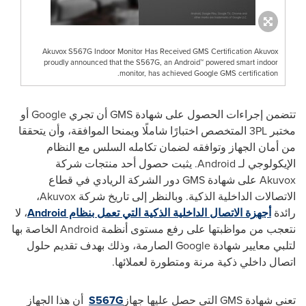
Akuvox S567G Indoor Monitor Has Received GMS Certification Akuvox
proudly announced that the S567G, an Android™ powered smart indoor
monitor, has achieved Google GMS certification.
تتضمن إجراءات الحصول على شهادة
GMS
أن تجري
Google
أو
مختبر
3PL
المتخصص اختبارًا شاملًا ويمنحا الموافقة، وأن يتحققا
من أمان الجهاز وتوافقه لضمان تكامله السلس مع النظام
الإيكولوجي لـ
Android
. يثبت حصول أحد منتجات شركة
Akuvox
على شهادة
GMS
دور الشركة الريادي في قطاع
الاتصالات الداخلية الذكية.
وبالنظر إلى تاريخ شركة
Akuvox
،
رائدة
أجهزة الاتصال الداخلية الذكية التي تعمل بنظام
Android
، لا
نتعجب من مواظبتها على رفع مستوى أنظمة
Android
الخاصة بها
لتلبي معايير شهادة
Google
الصارمة، وذلك بهدف تقديم حلول
اتصال داخلي ذكية مرنة ومتطورة لعملائها.
تعني شهادة
GMS
التي حصل عليها جهاز
S567G
أن هذا الجهاز