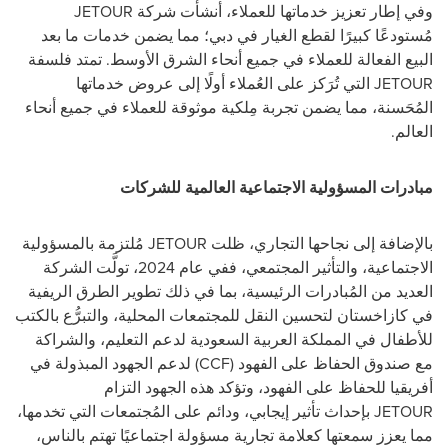
وفي إطار تعزيز خدماتها للعملاء، أنشأت شركة
JETOUR
مُستودعًا كبيرًا لقطع الغيار في دبي؛ مما يضمن خدمات ما بعد
البيع الفعالة للعملاء في جميع أنحاء الشرق الأوسط. تمتد فلسفة
JETOUR
التي تُرَكز على العُملاء أولًا إلى عروض خدماتها
المُحَسنة، مما يضمن تجربة مِلكية موثوقة للعملاء في جميع أنحاء
العالم.
مبادرات المسؤولية الاجتماعية العالمية للشركات
بالإضافة إلى نجاحها التجاري، ظلت
JETOUR
مُلتزمة بالمسؤولية
الاجتماعية، والتأثير المجتمعي، ففي عام 2024، تولَّت الشركة
العديد من المُبادرات الرئيسية، بما في ذلك تطوير الطرق الريفية
في كازاخستان لتحسين النقل للمجتمعات المحلية، والتبرُّع بالكتب
للأطفال في المملكة العربية السعودية لدعم التعليم، والشراكة
مع صندوق الحفاظ على الفهود (
CCF
) لدعم الجهود المبذولة في
أفريقيا للحفاظ على الفهود، وتؤكد هذه الجهود التزام
JETOUR
بإحداث تأثير إيجابي، ودائم على المُجتمعات التي تخدمها،
مما يعزز سمعتها كعلامة تجارية مسؤولة اجتماعيًا تهتم بالناس،