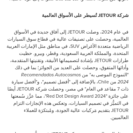
شركة
JETOUR
تُسيطر على الأسواق العالمية
في عام 2024، وصلت
JETOUR
إلى آفاق جديدة في الأسواق
العالمية، وحصلت على تصنيفات عالية في قطاع سوق السيارات
الرياضية متعددة الأغراض
SUV
، في مناطق مثل الإمارات العربية
المتحدة، والمملكة العربية السعودية، وقطر، وبيرو. حظيت
طرازات
JETOUR
بإشادة لتصميماتها الأنيقة، وتقنيتها المتقدمة،
وأدائها المتفوق، وحصلت على العديد من الجوائز؛ بما في ذلك
"النموذج الموصى به" من
Recomendados Autocosmos
2024
من
Chile
، بالإضافة إلى "أفضل تصميم"، و"أفضل سيارة
ذات 7 مقاعد في العام" في مصر، وحصلت شركة
JETOUR
أيضًا
على جائزة
Red Dot Design Award 2024"
"، مما عزَّز سُمعتها
في التميُّز في تصميم السيارات، وتعكس هذه الإنجازات التزام
JETOUR
بتقديم مَركبات عالية الجودة، ومُبتكرَة للعملاء
العالميين.