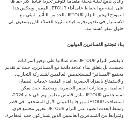
والذي يُدمج تقنية هجينة متقدمة لتوفير تجربة قيادة أكثر حفاظًا
على البيئة مع الحفاظ على أداء
JETOUR
المميز، ويعكس هذا
النموذج الهجين التزام
JETOUR
بالحد من التأثير البيئي مع
الاستمرار في تقديم تجربة قيادة مثيرة للعملاء الذين يسعون إلى
حلول سفر مُستدامة.
بناء مُجتمَع المُسافرين الدوليين
لا يقتصر التزام
JETOUR
تجاه عملائها على توفير المركَبات
فحسب، بل يتعلق ببناء علاقة دائمة مع المسافرين، حيث تم تقديم
مجتمع "المسافر" للمستخدمين العالميين لمُشاركة التجارب،
والاستمتاع بالمزايا الحصرية. تُقدم المنصة خدمات الضمان
العالمية، وامتيازات السفر الحصرية، ومجتمعًا حيث يمكن
لمستخدمي
JETOUR
تبادل قصص مغامراتهم. في عام 2024،
استضافت
JETOUR
مهرجانها الدولي الأول للمشجعين في قطر،
وسلط الحدث الضوء على التزام
JETOUR
بتعزيز مجتمع قوي،
ومُترابِط من المُسافرين العالميين الذين يتشاركون حب المغامرة.