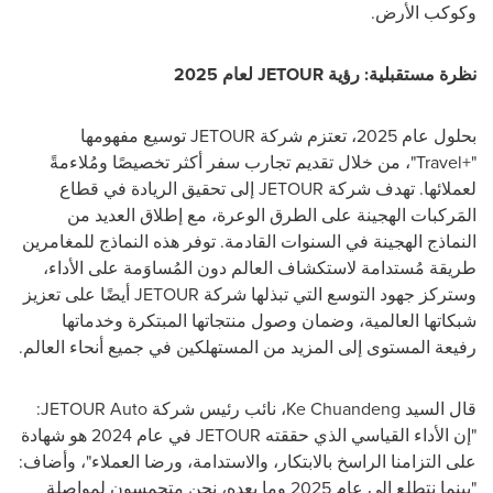
وكوكب الأرض.
نظرة مستقبلية: رؤية
JETOUR
لعام 2025
بحلول عام 2025، تعتزم شركة
JETOUR
توسيع مفهومها
"
Travel+
"، من خلال تقديم تجارب سفر أكثر تخصيصًا ومُلاءمةً
لعملائها. تهدف شركة
JETOUR
إلى تحقيق الريادة في قطاع
المَركبات الهجينة على الطرق الوعرة، مع إطلاق العديد من
النماذج الهجينة في السنوات القادمة. توفر هذه النماذج للمغامرين
طريقة مُستدامة لاستكشاف العالم دون المُساوَمة على الأداء،
وستركز جهود التوسع التي تبذلها شركة
JETOUR
أيضًا على تعزيز
شبكاتها العالمية، وضمان وصول منتجاتها المبتكرة وخدماتها
رفيعة المستوى إلى المزيد من المستهلكين في جميع أنحاء العالم.
قال السيد
Ke Chuandeng
، نائب رئيس شركة
JETOUR Auto
:
"إن الأداء القياسي الذي حققته
JETOUR
في عام 2024 هو شهادة
على التزامنا الراسخ بالابتكار، والاستدامة، ورضا العملاء"، وأضاف:
"بينما نتطلع إلى عام 2025 وما بعده، نحن متحمسون لمواصلة