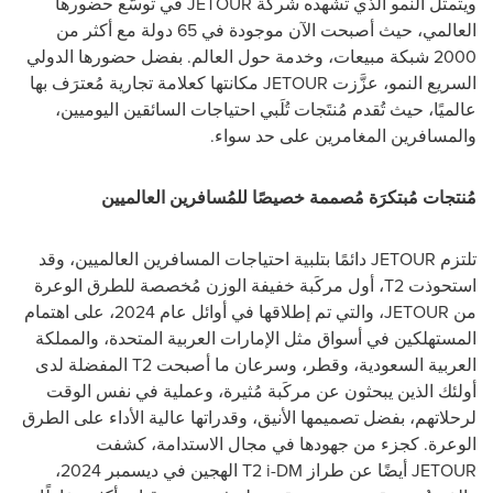
ويتمثل النمو الذي تشهده شركة
JETOUR
في توسُّع حضورها
العالمي، حيث أصبحت الآن موجودة في 65 دولة مع أكثر من
2000 شبكة مبيعات، وخدمة حول العالم. بفضل حضورها الدولي
السريع النمو، عزَّزت
JETOUR
مكانتها كعلامة تجارية مُعترَف بها
عالميًا، حيث تُقدم مُنتَجات تُلَبي احتياجات السائقين اليوميين،
والمسافرين المغامرين على حد سواء.
مُنتجات مُبتكرَة مُصممة خصيصًا للمُسافرين العالميين
تلتزم
JETOUR
دائمًا بتلبية احتياجات المسافرين العالميين، وقد
استحوذت
T2
، أول مركَبة خفيفة الوزن مُخصصة للطرق الوعرة
من
JETOUR
، والتي تم إطلاقها في أوائل عام 2024، على اهتمام
المستهلكين في أسواق مثل الإمارات العربية المتحدة، والمملكة
العربية السعودية، وقطر، وسرعان ما أصبحت
T2
المفضلة لدى
أولئك الذين يبحثون عن مركَبة مُثيرة، وعملية في نفس الوقت
لرحلاتهم، بفضل تصميمها الأنيق، وقدراتها عالية الأداء على الطرق
الوعرة. كجزء من جهودها في مجال الاستدامة، كشفت
JETOUR
أيضًا عن طراز
T2 i-DM
الهجين في ديسمبر 2024،