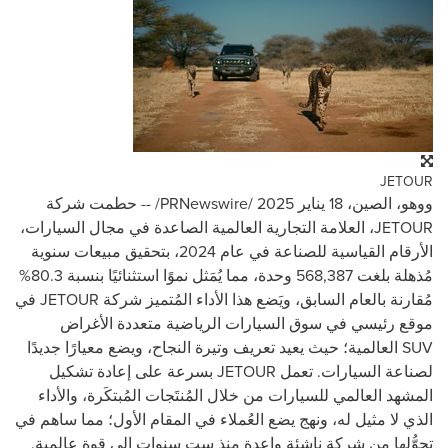
JETOUR
ووهو، الصين، 18 يناير 2025 /
PRNewswire
/ -- حطمت شركة
JETOUR
، العلامة التجارية العالمية الصاعدة في مجال السيارات،
الأرقام القياسية للصناعة في عام 2024، بتحقيق مبيعات سنوية
مُذهلة بلغت 568,387 وحدة، مما يُمَثل نموًا استثنائيًا بنسبة 80.3%
مُقارنة بالعام السابق، ويَضع هذا الأداء المُتميز شركة
JETOUR
في
موقع رئيسي في سوق السيارات الرياضية متعددة الأغراض
SUV
العالمية؛ حيث يعيد تعريف وتيرة النجاح، ويضع معيارًا جديدًا
لصناعة السيارات. تعمل
JETOUR
بسرعة على إعادة تشكيل
المشهد العالمي للسيارات من خلال المُنتَجات المُبتكَرة، والأداء
الذي لا مثيل له، ونهج يضع العُملاء في المقام الأول؛ مما ساهم في
تحوُّلها من شركة ناشئة واعدة منذ ست سنوات إلى قوة عالمية.