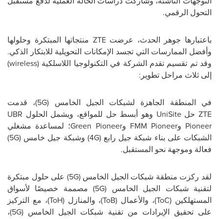
التوجهات الناشئة، وشاركت دراسات الحالة العملية لدفع مستقبل
التحول الرقمي.
باعتبارها جوهر الحدث، عرضت
ZTE
منتجاتها المبتكرة وحلولها
وأفضل الممارسات التي تجسد الإمكانات التحويلية للابتكار الذكي.
وقد تم تقسيم تقدم الشركة في التكنولوجيا اللاسلكية (
wireless
)
إلى ثلاث مراحل تطوير:
في المنطقة الجاهزة لشبكات الجيل الخامس (
5G
)، قدمت
ZTE
حل
UniSite
وهو أبسط حل للمواقع، ويشمل الحلول
UBR
Pioneer
و
FMM Pioneer
و
Green Pioneer
؛ لمساعدة مشغلي
الشبكات على بناء شبكة جيل رابع (
4G
) وشبكة جيل خامس (
5G
)
فعالة وموجهة نحو المستقبل.
لقد ركزت منطقة شبكات الجيل الخامس (
5G
) على حلول مبتكرة
لتقنية شبكات الجيل الخامس (
5G
) مصممة خصيصًا لأسواق
المستهلكين (
ToC
)، والأعمال (
ToB
)، والمنازل (
ToH
)، مع التركيز
على تحقيق الإيرادات من تقنية شبكات الجيل الخامس (
5G
)،