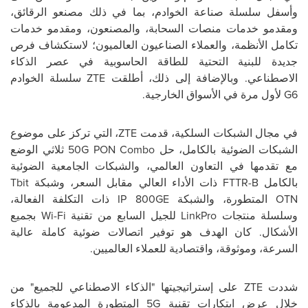
وأسفل سلسلة صناعة الخوادم، بما في ذلك مصنعو الرقائق،
ومقدمو خدمات منصات السحابة، والمصنعون، ومقدمو خدمات
تكامل الأنظمة، والعملاء الصناعيون العالميون؛ لاستكشاف فرص
جديدة للبنية التحتية للطاقة الحاسوبية في عصر الذكاء
الاصطناعي. وبالإضافة إلى ذلك، أطلقت
ZTE
سلسلة الخوادم
G6
لأول مرة في الأسواق الخارجية.
في مجال الشبكات السلكية، قدمت
ZTE
، التي تركز على موضوع
الشبكات الضوئية بالكامل، حل
50G PON Combo
ثلاثي الوضع
مع تقدمها في التعاون العالمي، والشبكات الجامعية الضوئية
بالكامل
FTTR-B
ذات الأداء العالي مقابل السعر، وشبكة
Tbit
OTN
المتطورة، والشبكة
IP 800GE
ذات التكلفة الفعالة،
وسلسلة منتجات
LinkPro
للجيل السابع من تقنية
Wi-Fi
بجميع
الأشكال. كان الهدف هو توفير اتصالات ضوئية كاملة عالية
السرعة، وموثوقة، واقتصادية للعملاء العالميين.
شددت
ZTE
على إستراتيجيتها "الذكاء الاصطناعي للجميع" من
خلال عرض ابتكارات تقنية
5G
المتطورة المدعومة بالذكاء