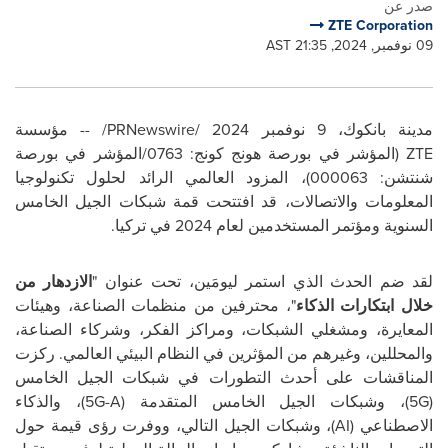
صدر عن
ZTE Corporation
09 نوفمبر, 2024, 21:35 AST
مدينة بانكوك، 9 نوفمبر 2024 /
PRNewswire
/ -- مؤسسة
ZTE
(المؤشر في بورصة هونج كونج: 0763/المؤشر في بورصة
شنتشن: 000063)، المزود العالمي الرائد لحلول تكنولوجيا
المعلومات والاتصالات، قد افتتحت قمة شبكات الجيل الخامس
السنوية ومؤتمر المستخدمين لعام 2024 في تركيا.
لقد ضم الحدث الذي استمر ليومَين، تحت عنوان "
الازدهار
من
خلال ابتكارات الذكاء
"، محترفين من منظمات الصناعة، وهيئات
المعايرة، ومشغلي الشبكات، ومراكز الفكر، وشركاء الصناعة،
والمحللين، وغيرهم من المؤثرين في النظام البيئي العالمي. ركزت
المناقشات على أحدث التطورات في شبكات الجيل الخامس
(
5G
)
،
وشبكات الجيل الخامس المتقدمة (
5G-A
)
،
والذكاء
الاصطناعي (
AI
)
،
وشبكات الجيل التالي، ووفرت رؤى قيمة حول