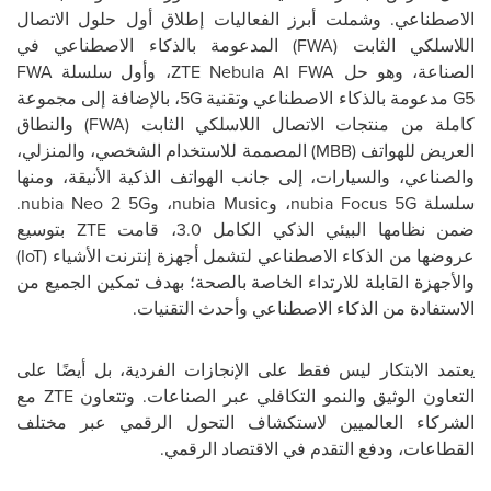
الاصطناعي. وشملت أبرز الفعاليات إطلاق أول حلول الاتصال
اللاسلكي الثابت (
FWA
) المدعومة بالذكاء الاصطناعي في
الصناعة، وهو حل
ZTE Nebula AI FWA
، وأول سلسلة
FWA
G5
مدعومة بالذكاء الاصطناعي وتقنية
5G
، بالإضافة إلى مجموعة
كاملة من منتجات الاتصال اللاسلكي الثابت (
FWA
) والنطاق
العريض للهواتف (
MBB
) المصممة للاستخدام الشخصي، والمنزلي،
والصناعي، والسيارات، إلى جانب الهواتف الذكية الأنيقة، ومنها
سلسلة
nubia Focus 5G
، و
nubia Music
، و
nubia Neo 2 5G
.
ضمن نظامها البيئي الذكي الكامل 3.0، قامت
ZTE
بتوسيع
عروضها من الذكاء الاصطناعي لتشمل أجهزة إنترنت الأشياء (
IoT
)
والأجهزة القابلة للارتداء الخاصة بالصحة؛ بهدف تمكين الجميع من
الاستفادة من الذكاء الاصطناعي وأحدث التقنيات.
يعتمد الابتكار ليس فقط على الإنجازات الفردية، بل أيضًا على
التعاون الوثيق والنمو التكافلي عبر الصناعات. وتتعاون
ZTE
مع
الشركاء العالميين لاستكشاف التحول الرقمي عبر مختلف
القطاعات، ودفع التقدم في الاقتصاد الرقمي.