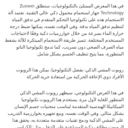
في هذا المعرض الممتلئ بالتكنولوجيات، ستطلق
Zuowei
Technology
جهاز استحمام محمول ذكي عالي التقنية. تعتمد آلة
الاستحمام هذه على تكنولوجيا التحكم المتقدم في تدفق المياه
لتنظيم تدفق المياه بدقة. وفي الوقت نفسه، يمكنها ضبط درجة
حرارة الماء بسرعة من خلال خوارزميات ذكية وفقًا لاحتياجات
المستخدم المختلفة. تتميز طريقة الاستحمام المبتكرة للآلة بشفط
مياه الصرف الصحي دون تسريب، كما تدمج تكنولوجيا النانو
المتطورة، مما يتيح تنظيف الجسم بشكل شامل.
روبوت المشي الذكي: بفضل التكنولوجيا، يمكن هذا الروبوت
الأفراد ذوي الإعاقة الحركية من استعادة حرية الحركة
في هذا العرض التكنولوجي، سيظهر روبوت المشي الذكي
المتطور للغاية لأول مرة. يستخدم هذا الروبوت تكنولوجيا
الميكانيكا الهندسية المتقدمة ليناسب منحنيات جسم الإنسان
بشكل مثالي. وفي الوقت نفسه، ومع تجهيزه بخوارزمية التدريب
على المشي الذكية ودمج تقنيات متقدمة متعددة به، يحقق هذا
الروبوت وظائف ذكية للمساعدة على التنقل، مثل: الكراسي