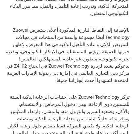
المتحركة الذكية، وتدريب إعادة التأهيل، والنقل، مما يبرز الذكاء
التكنولوجي المتطور.
بالإضافة إلى النقاط البارزة المذكورة أعلاه، ستعرض
Zuowei
Technology
أيضًا مجموعة واسعة من المنتجات في مجالات
التمريض الذكي وإعادة التأهيل الذكية في هذا المعرض، لإظهار
خبرتها العميقة ورؤيتها المستقبلية في الابتكار التكنولوجي، وتقديم
تجربة تكنولوجية متطورة غير عادية للمستهلكين العالميين!
ندعوكم بشدة لزيارة
Zuowei Technology
في الجناح
Z4H12
في
مركز دبي التجاري العالمي في إمارة دبي، بدولة الإمارات العربية
المتحدة، لتشهدوا أحدث إنجازاتنا جميعًا!
تركز
Zuowei Technology
على احتياجات الرعاية الذكية الستة
للمسنين ذوي الإعاقة، وهي: دخول المرحاض، والاستحمام،
والأكل، وصعود السرير والنزول منه، والمشي، وارتداء الملابس،
وتوفر بدقة حلولًا شاملة من معدات الرعاية الذكية ومنصات
الرعاية الذكية. ولا تكتفي الشركة فقط بتقديم حلول رعاية لكبار
السن أكثر مراعاة واحترافية، إلى المستخدمين حول العالم، بل