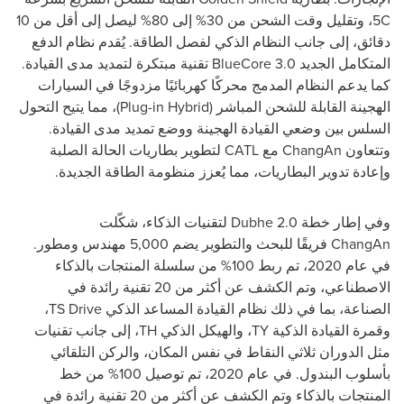
5C
، وتقليل وقت الشحن من 30% إلى 80% ليصل إلى أقل من 10
دقائق، إلى جانب النظام الذكي لفصل الطاقة. يُقدم نظام الدفع
المتكامل الجديد
BlueCore 3.0
تقنية مبتكرة لتمديد مدى القيادة.
كما يدعم النظام المدمج محركًا كهربائيًا مزدوجًا في السيارات
الهجينة القابلة للشحن المباشر (
Plug-in Hybrid
)، مما يتيح التحول
السلس بين وضعي القيادة الهجينة ووضع تمديد مدى القيادة.
وتتعاون
ChangAn
مع
CATL
لتطوير بطاريات الحالة الصلبة
وإعادة تدوير البطاريات، مما يُعزز منظومة الطاقة الجديدة.
وفي إطار خطة
Dubhe 2.0
لتقنيات الذكاء، شكّلت
ChangAn
فريقًا للبحث والتطوير يضم 5,000 مهندس ومطور.
في عام 2020، تم ربط 100% من سلسلة المنتجات بالذكاء
الاصطناعي، وتم الكشف عن أكثر من 20 تقنية رائدة في
الصناعة، بما في ذلك نظام القيادة المساعد الذكي
TS Drive
،
وقمرة القيادة الذكية
TY
، والهيكل الذكي
TH
، إلى جانب تقنيات
مثل الدوران ثلاثي النقاط في نفس المكان، والركن التلقائي
بأسلوب البندول. في عام 2020، تم توصيل 100% من خط
المنتجات بالذكاء وتم الكشف عن أكثر من 20 تقنية رائدة في