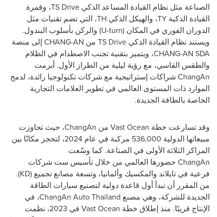
الصناعة مثل نظام القيادة المساعد الذكي
TS Drive
، وقمرة
القيادة الذكية
TY
، والهيكل الذكي
TH
، التي تضم تقنيات مثل
الدوران الفوري في المكان (
U-turn
) والركن بأسلوب البندول.
ويستند نظام القيادة الذكي
TS Drive
من
CHANG-AN
إلى منصة
CHANG-AN SDA
، ويتميز بتقنية تجنب الاصطدام في الظلام
والطقس القاسي، مع رؤية ليلية من الطراز الأول. أبرمت
ChangAn
شراكات إستراتيجية مع شركات تكنولوجيا رائدة، لدمج
الموارد ذات المستوى العالمي في تطوير العلامات التجارية
الخاصة بالطاقة الجديدة.
وقد تسارعت خطة
Vast Ocean
من
ChangAn
، حيث تجاوزت
مبيعاتها الدولية 536,000 مركبة في عام 2024، لتحجز مكانًا بين
المراكز الثلاثة الأولى في الصناعة. كما وسّعت
ChangAn
حضورها العالمي من خلال تأسيس ست شركات
فرعية في تايلاند والمكسيك وألمانيا، وتسعة مصانع تجميع (
KD
).
من المقرر أن تبدأ أول قاعدة دولية لتصنيع سيارات الطاقة
الجديدة للشركة، وهي مصنع
ChangAn Auto Thailand
، في
الإنتاج قريبًا. منذ إطلاق خطة
Vast Ocean
في 2023، نظمت