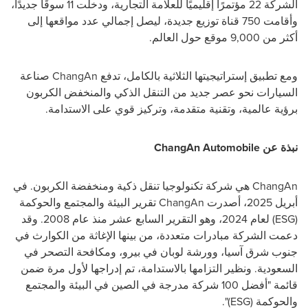
الشركة 22 مؤتمرًا إقليميًا للعلامة التجارية، ودخلت 11 سوقًا جديدًا،
وأقامت 750 قناة توزيع جديدة، ليصل إجمالي عدد مواقعها إلى
أكثر من 9,000 موقع حول العالم.
ومع تطبيق إستراتيجيتها الثلاثية بالكامل، تدفع
ChangAn
صناعة
السيارات نحو عصر جديد من التنقل الذكي والمنخفض الكربون
برؤية عالمية، وتقنية متقدمة، وتركيز قوي على الاستدامة.
نبذة عن
ChangAn Automobile
ChangAn
هي شركة تكنولوجيا تنقل ذكية ومنخفضة الكربون. في
أبريل 2025، أصدرت
ChangAn
تقرير البيئة والمجتمع والحوكمة
(
ESG
) لعام 2024، وهو التقرير السابع عشر منذ عام 2008. وقد
دعمت الشركة مبادرات متعددة، من بينها الإغاثة من الكوارث في
جنوب شرق آسيا، وورشة لوبان في بيرو، ومكافحة التصحر في
السعودية. ونظير التزامها بالاستدامة، تم إدراجها لأول مرة ضمن
قائمة "أفضل 100 شركة مدرجة في الصين في البيئة والمجتمع
والحوكمة (
ESG
)".