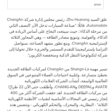
photo
علق السيد
Zhu Huarong
، رئيس مجلس إدارة شركة
ChangAn
Automobile
، قائلًا: "صناعة السيارات تدخل الآن 'النصف الثاني
من مرحلة الذكاء'، حيث سيتحدد النجاح على أساس الريادة في
الذكاء، والعولمة، وتنويع مصادر الطاقة — وهي المحاور الثلاثة
لإستراتيجية
ChangAn
.
ومع تطور مشهد الصناعة، سنواصل
التزامنا بإستراتيجيتنا للتقدم المستمر والجريء خلال تحولنا إلى
شركة لتكنولوجيا التنقل الذكية ومنخفضة الكربون".
تسير مهمة
Shangri-La
من
ChangAn
لمركبات الطاقة الجديدة
بخطىً متسارعة. ولتلبية احتياجات العملاء المتنوعين في السوق
العالمية الواسعة، أنشأت الشركة العلامات الكهربائية
AVATR
و
DEEPAL
و
CHANG-AN
، وأطلقت حتى الآن 22 طرازًا
من مركبات الطاقة الجديدة. لقد حققت الشركة أكثر من 400
إنجاز رئيسي في المجالات الأساسية لتقنيات "الأنظمة الكهربائية
الثلاثة" - البطارية، والمحرك، والتحكم الكهربائي - وتتضمن هذه
الإنجازات: بطارية
Golden Shield
القابلة للشحن السريع بسرعة