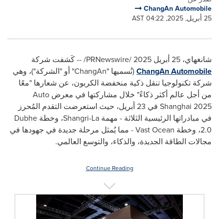
ChangAn Automobile
25 أبريل, 2025, 04:22 AST
شانغهاي، 25 أبريل 2025 /
PRNewswire
/ -- كَشفت شركة
ChangAn Automobile
(نُسميها "
ChangAn
" أو "الشركة")، وهي
شركة تكنولوجيا تنقل ذكية منخفضة الكربون، عن شعارها "معًا
من أجل عالم أكثر ذكاءً" خلال مشاركتها في معرض
Auto
2025
Shanghai
في 23 أبريل، حيث استعرضت التقدم المُحرز
في مبادراتها الرئيسية الثلاثة - مهمة
Shangri-La
، وخطة
Dubhe
2.0
، وخطة
Vast Ocean
- مما يُمثل مرحلة جديدة في جهودها في
مجالات الطاقة الجديدة، والذكاء، والتوسع العالمي.
Continue Reading