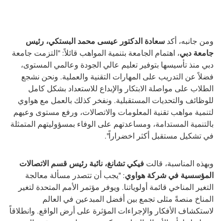
ومن جانبه،
أكد
سعادة الدكتور عيسى محمد البستكي، رئيس
جامعة دبي
، اهتمام الجامعة بتنمية المواهب قائلاً: "التزمت جامعة
دبي منذ تأسيسها بتوفير تعليم عالي الجودة وعالمي المستوى،
فضلاً عن التدريب على المهارات التقنية والعملية. ونحن نشجع
الطلاب على مواصلة الابتكار والإبداع للاستعداد بشكل كامل
للوظائف والتحديات المستقبلية. ونفخر كذلك بالعمل مع هواوي
لتنمية مواهب تقنية المعلومات والاتصالات، ورفع مستوى وعيهم
بالتنمية المستدامة، ومساعدتهم على الوفاء بمسؤوليتهم المتمثلة
في تشكيل مستقبل أكثر اخضراراً".
وبهذه المناسبة، قالت
فيكي تشانغ، نائبة رئيس قسم الاتصالات
المؤسسية في شركة هواوي
: "يجب أن تتصدر مسألة معالجة
التغير المناخي قائمة أولوياتنا. ويوفر مؤتمر الأمم المتحدة لتغير
المناخ منصةً مثلى تجمع بين أفضل المبدعين في العالم
لاستكشاف الأفكار والإجراءات المؤثرة على أرض الواقع. وانطلاقاً