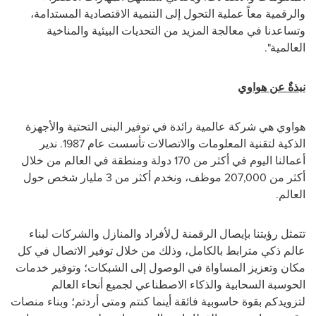
والرقمية معاً عملية التحول إلى التنمية الاقتصادية المستدامة،
وتساعدنا في معالجة المزيد من التحديات البيئية والمناخية
العالمية
."
نبذةٌ عن هواوي
هواوي هي شركة عالمية رائدة في توفير البنى التحتية والأجهزة
الذكية لتقنية المعلومات و
الاتصالات تأسست عام 1987.
ندير
أعمالنا اليوم في أكثر من 170 دولة ومنطقة في العالم من خلال
أكثر من
207,000
موظف، ونخدم أكثر من 3 مليار شخص حول
العالم.
تتمثل رؤيتنا بإيصال الرقمنة ل
لأفراد والمنازل والشركات لبناء
عالم ذكي مترابط بالكامل، وذلك من خلال
توفير الاتصال في كل
مكان وتعزيز المساواة في الوصول إلى الشبكات؛ وتوفير خدمات
الحوسبة السحابية والذكاء الاصطناعي لجميع أنحاء العالم
لتزويدكم بقوة حاسوبية فائقة أينما كنتم ومتى أردتم؛ وبناء منصات