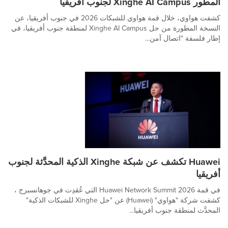
المطور Xinghe AI Campus لجنوب أفريقيا
كشفت هواوي، خلال قمة هواوي للشبكات 2026 في جنوب أفريقيا، عن
النسخة المطورة من حل Xinghe AI Campus لمنطقة جنوب أفريقيا، في
إطار فلسفة "اتصال آمن...
Huawei تكشف عن شبكة Xinghe الذكية المحدَّثة لجنوب
أفريقيا
في قمة Huawei Network Summit 2026 التي عُقدِت في جوهانسبرج ،
كشفت شركة "هواوي" (Huawei) عن "حل Xinghe للشبكات الذكية"
المحدَّث لمنطقة جنوب أفريقيا...