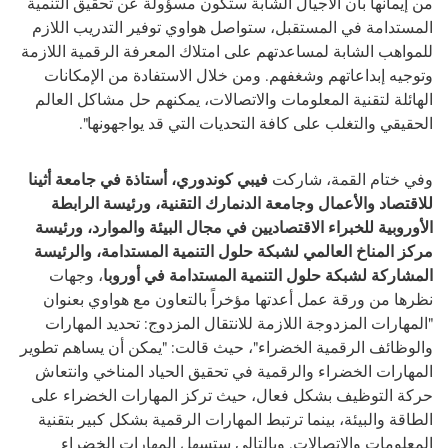
من إيمانها بأن الأجيال الشابة ستكون مسؤولة عن تحقيق التنمية
المستدامة في المستقبل، ستواصل هواوي توفير التدريب اللازم
للمواهب الشابة لمساعدتهم على امتلاك المعرفة الرقمية اللازمة
وتوجيه إبداعاتهم وشغفهم. ومن خلال الاستفادة من الإمكانات
الهائلة لتقنية المعلومات والاتصالات، يمكنهم حل مشاكل العالم
الحقيقي والتغلب على كافة التحديات التي قد يواجهونها
."
وفي ختام القمة، شاركت
فيبي كوندوري، أستاذة في جامعة أثينا
للاقتصاد والأعمال وجامعة الدنمارك التقنية، ورئيسة الرابطة
الأوروبية للخبراء الاقتصاديين في مجال البيئة والموارد، ورئيسة
مركز المناخ العالمي لشبكة حلول التنمية المستدامة، والرئيسة
المشاركة لشبكة حلول التنمية المستدامة في أوروبا
، وجهات
نظرها من ورقة عمل أعدتها مؤخراً بالتعاون مع هواوي بعنوان
"المهارات المزدوجة اللازمة للانتقال المزدوج: تحديد المهارات
والوظائف الرقمية الخضراء"، حيث قالت: "يمكن أن يساهم تطوير
المهارات الخضراء والرقمية في تحقيق الحياد المناخي وانتعاش
حركة التوظيف بشكل فعال، حيث تركز المهارات الخضراء على
الطاقة والبيئة، بينما ترتبط المهارات الرقمية بشكل كبير بتقنية
المعلومات والاتصالات. وبالتالي ستسهل المهارات الخضراء