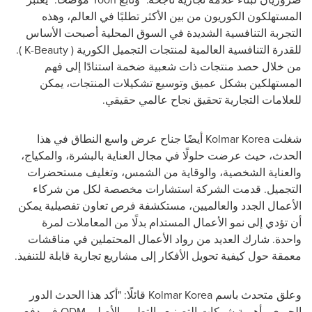
المستهلكون الكوريون من بين الأكثر تطلبًا في العالم، وهذه
التجربة التنافسية الشديدة في السوق المحلية أصبحت الأساس
للقدرة التنافسية العالمية لمنتجات التجميل الكورية (
K-Beauty
).
من خلال حصد منتجات ذات شعبية ضخمة استنادًا إلى فهم
المستهلكين بشكل عميق وتوسيع تشكيلات المنتجات، يمكن
للعلامات التجارية تحقيق نجاح عالمي حقيقي.
شغلت
Kolmar Korea
أيضًا جناح عرض واسع النطاق في هذا
الحدث، حيث عرضت حلولًا في مجال العناية بالبشرة، والمكياج،
والعناية الشخصية، والوقاية من الشمس، وتغليف مستحضرات
التجميل. قدمت الشركة استشارات مخصصة لكل من شركاء
الأعمال الجدد والعالميين، مستكشفة فرص تعاون تفصيلية يمكن
أن تؤدي إلى نمو الأعمال المستدام بدلًا من المعاملات لمرة
واحدة. شارك العديد من رواد الأعمال المحتملين في مناقشات
معمقة حول كيفية تحويل الأفكار إلى مشاريع تجارية قابلة للتنفيذ.
وعلق متحدث باسم
Kolmar Korea
قائلًا: "أكد هذا الحدث الدور
الحيوي وأهمية شركات التصنيع والتطوير الأصلي
ODM
في دفع