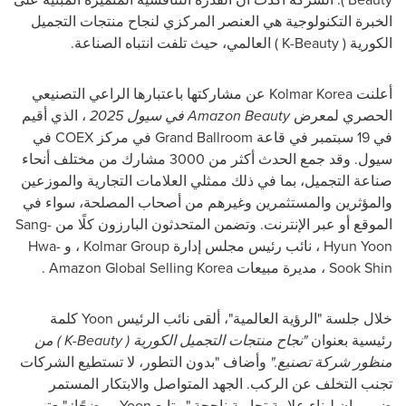
الخبرة التكنولوجية هي العنصر المركزي لنجاح منتجات التجميل
الكورية (
K-Beauty
) العالمي، حيث تلفت انتباه الصناعة.
أعلنت
Kolmar Korea
عن مشاركتها باعتبارها الراعي التصنيعي
الحصري لمعرض
Amazon Beauty
في سيول 2025
، الذي أقيم
في 19 سبتمبر في قاعة
Grand Ballroom
في مركز
COEX
في
سيول. وقد جمع الحدث أكثر من 3000 مشارك من مختلف أنحاء
صناعة التجميل، بما في ذلك ممثلي العلامات التجارية والموزعين
والمؤثرين والمستثمرين وغيرهم من أصحاب المصلحة، سواء في
الموقع أو عبر الإنترنت. وتضمن المتحدثون البارزون كلًا من
Sang-
Hyun Yoon
، نائب رئيس مجلس إدارة
Kolmar Group
، و
Hwa-
Sook Shin
، مديرة مبيعات
Amazon Global Selling Korea
.
خلال جلسة "الرؤية العالمية"، ألقى نائب الرئيس
Yoon
كلمة
رئيسية بعنوان
"نجاح منتجات التجميل الكورية (
K-Beauty
) من
منظور شركة تصنيع."
وأضاف "بدون التطور، لا تستطيع الشركات
تجنب التخلف عن الركب. الجهد المتواصل والابتكار المستمر
ضروريان لبناء علامة تجارية ناجحة." وتابع
Yoon
موضحًا: "يعتبر