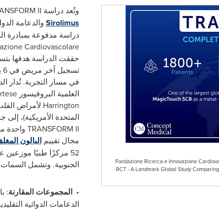
وتُعد دراسة
ANSFORM II
Sirolimus
والدعامة الدوائ
دراسة مدفوعة بمبادرة الب
azione Cardiovascolare
حققت الدراسة هدفها بتسجيل أكثر 
في مسار التجربة.
تُدار ا
العلمية البروفيسور
rtese
Harrington
لأمراض القلب و
المتحدة الأمريكية)، إلى ج
TRANSFORM II
واحدة من 
مجال تقييم
البالون المغلف
52 مركزًا طبيًا موزعين 
Fondazione Ricerca e Innovazione Cardiov
الجنوبية.
وتشمل السمات ال
RCT - A Landmark Global Study Comparing M
•
المجموعات المقارنة
:
با
الدعامات الدوائية التقليدي