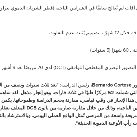
 يُثبت عدم التفاوت
سنوات)
 التصوير البصري المقطعي التوافقي (
OCT
) لدى 70 مريضًا بعد 9 أشهر لتقييم النتائج الوعائية
ر
Bernardo Cortese
، رئيس الدراسة:
"بعد ثلاث سنوات ونصف من الع
5 مركزًا طبيًا في ثلاث قارات، وهو إنجاز مذهل. لقد ساهم الجهد الجماعي من فريق مؤسسة
ذا الإنجاز في وقتٍ قياسي، مقارنة بحجم الدراسة وطموحاتها. يكمن هد
ن التاجية، وذلك من خلال مقارنة صارمة بين بالون
DCB
المغلف بعقار
يحة واسعة من المرضى تُمثل الواقع العملي اليومي. وبالاسترشاد بالت
 رأب الأوعية الدموية الحديثة".