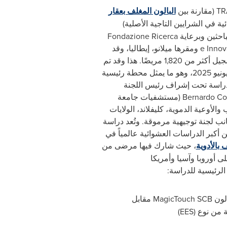
TR
(مقارنة بين
البالون المغلف بعقار
ية في الشرايين التاجية الأصلية)
احثين وبرعاية
Fondazione Ricerca
e Innov
ومقرها ميلانو، إيطاليا، وقد
من 1,820 مريضًا.
هذا وقد تم
تسجيل آخر مريض في 6 يونيو 2025، وهو ما يمثل محطة رئيسية
لدراسة تحت إشراف رئيس اللجنة
Bernardo Co
(مستشفيات جامعة
الأوعية الدموية، كليفلاند، الولايات
انب لجنة توجيهية مرموقة. وتُعد دراسة
أكبر الدراسات العشوائية عالمياً في
 بالأدوية
، حيث شارك فيها مرضى من
على أوروبا وآسيا وأمريكا
رئيسية للدراسة:
لون
MagicTouch SCB
مقابل
ة من نوع (
EES
)