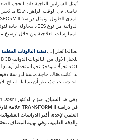
خاصة. في الوقت الراهن، غالبًا ما يُجبر
المدى الطويل. وتمثل دراسة
SFORM II
الدوائية من نوع
EES
)، محاولة جادة لتو
الممارسات العلاجية من خلال ترسيخ مكا
لطالما نُظر إلى
تقنية البالونات المغلفة 
للجيل الأول من البالونات الدوائية
DCB
ا
RCT
تحولًا نموذجيًا نحو استخدام أوسع لل
لذا كانت هناك حاجة ماسة لدراسة دقيقة 
الحاجة، حيث يُنتظر أن تسلط النتائج الأولية بعد 12 شهرًا الضوء على الفوائد طويلة الأمد لتجنب زرع الدعامات الدائ
وفي هذا السياق، صرّح الدكتور
h Doshi
في دراسة
TRANSFORM II
علامة فارق
العلمي لإحدى أكبر الدراسات العشوائية ال
والدقة العلمية، وفي نهاية المطاف، تحق