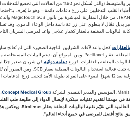
تُمثل الشرايين التاجية ذات الحجم الصغير والمتوسط (والتي تُشكل نحو 
 أطباء القلب التدخليين على زرع دعامات دائمة – وهو ما يُعرف بـ"احتجاز
TRAN
، من خلال المقارنة المباشرة بين بالون
MagicTouch SCB
والدعا
فير بديل فعّال لا ينطوي على زراعة دائمة داخل الوعاء الدموي. وقد ت
نة البالونات المغلفة بالعقار كخيار علاجي واعد لمرضى الشريان التاج
بالعقارات
كحل واعد لآفات الشرايين التاجية الصغيرة التي لم تُعالج سابق
لمغلفة بعقار
Paclitaxel
.
ومن المتوقع أن تدعم البيانات المستخلصة من
بالونات المغلفة بالعقارات.
فزرع
دعامة دوائية
في شريان صغير جدًا ليس
تثبت فعالية استخدام البالونات المطلية بعقار
SCB
.
ومن المقرر أن تُ
مة في الأوعية التاجية.
Manis
، المؤسس والمدير التنفيذي لشركة
Concept Medical Group
، 
ة في مهمتنا لتقديم تقنيات مبتكرة لإيصال الدواء إلى طليعة طب القل
عالمية التي تقيّم تقنية البالونات المغلفة بعقار
Sirolimus
. ويعكس هذا 
يق نتائج أفضل للمرضى في جميع أنحاء العالم".