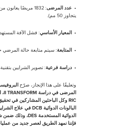
•
عدد المرضى
:
يتجاوز 50 مم).
•
المعيار الأساسي
:
فشل الآفة المستهدفة خلال 12 شهرًا، بتصميم
•
المتابعة
:
سيتم متابعة حالة المرضي حتى 60 شهرًا (5 
•
دراسة فرعية
:
تصوير الشرايين بتقنية
وتعليقًا على هذا الإنجاز، صرّح
البروفيسو
المرضى في دراسة
TRANSFORM
II
، التي شملت 2
RIC
وكل الباحثين المشاركين في تحقيق ه
البالونات الدوائية
DCB
في علاج الشرايي
الدوائية المستخدمة
DES
، وذلك ضمن شر
فإننا نمهد الطريق لعصر جديد من عمليات