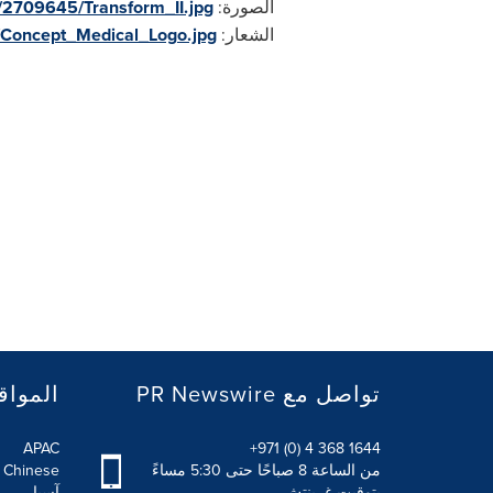
الصورة:
/2709645/Transform_II.jpg
الشعار:
Concept_Medical_Logo.jpg
PR Newswire تواصل مع
المواق
APAC
+971 (0) 4 368 1644
من الساعة 8 صباحًا حتى 5:30 مساءً
l Chinese
بتوقيت غرينتش
آسيا