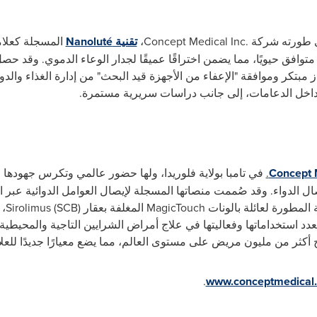
ي طورته شركة
Concept Medical Inc.
،
تقنية
Nanoluté
المسجلة كعلام
توافق حيويًا، مما يضمن اختراقًا عميقًا لجدار الوعاء الدموي.
وقد حصل ا
مبتكر وموافقة "الإعفاء من الأجهزة قيد البحث" من إدارة الغذاء والدوا
د داخل الدعامات، إلى جانب دراسات سريرية مستمرة.
Concept 
.
في تامبا بولاية فلوريدا، ولها حضور عالمي وتكرس جهوده
ل الدواء.
وقد صُممت منصاتها المسجلة لإيصال العوامل الدوائية عبر الأ
لمطورة لعائلة بالونات
MagicTouch
المغلفة بعقار
Sirolimus (SCB)
، 
تعدد استخداماتها وفعاليتها في علاج أمراض الشرايين التاجية والمحيطي
ج أكثر من مليون مريض على مستوى العالم، مما يضع معيارًا جديدًا للعلا
.
www.conceptmedical