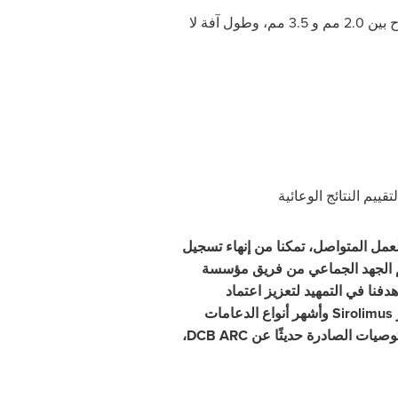
1832 مريضًا يعانون من آفات لم تُعالج سابقًا في الشرايين التاجية (قطر الشريان الدموي يتراوح بين 2.0 مم و 3.5 مم، وطول آفة لا
مل المتواصل، تمكنا من إنهاء تسجيل
فنا في التمهيد لتعزيز اعتماد
Sirolimus
وأشهر أنواع الدعامات
وصيات الصادرة حديثًا عن
DCB ARC
،