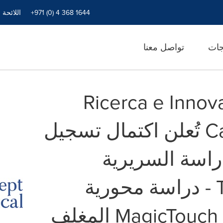
+971 (0) 4 368 1644
اللائحة 
جات
تواصل معنا
Ricerca e Innovazio
Cardiovascolare تُعلن اكتمال تسجيل
اسة السريرية
TRANSFORM II - دراسة محورية
تقارن بين بالون MagicTouch المغلف