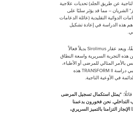
80% من الحالات التي تخضع للتدخلات التاجية عن طريق الجلد) تحديات علاجية
" الشريان – مما قد يؤثر سلبًا على
مات الدوائية التقليدية (عائلة الدعامات
ساهم هذه الدراسة في إعادة تشكيل
ي.
ًا، ويعد عقار
Sirolimus
بديلاً فعالاً
 هذه التجربة السريرية واسعة النطاق
 بالأمر المثالي للمرضى أو الأطباء،
لبي دراسة
TRANSFORM II
هذه
قائلًا:
"يمثل استكمال تسجيل المرضى
ب التداخلي. نحن فخورون بدعمنا
الإنجاز التزامنا بالتميز السريري،