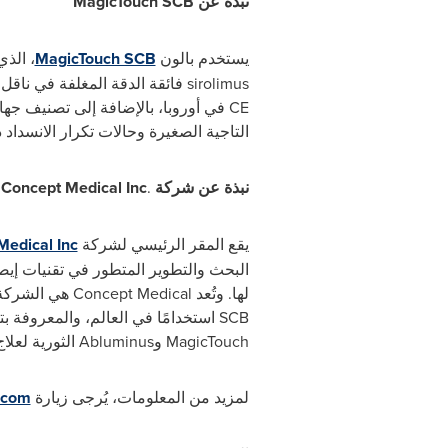
نبذة عن
MagicTouch SCB
يستخدم بالون
MagicTouch SCB
، الذ
sirolimus
فائقة الدقة المغلفة في ناقل م
CE
في أوروبا، بالإضافة إلى تصنيف جهاز 
التاجية الصغيرة وحالات تكرار الانسدا
نبذة عن شركة
.
Concept Medical Inc
يقع المقر الرئيسي لشركة
Medical Inc
البحث والتطوير المتطور في تقنيات إيصا
لها. وتُعد
Concept Medical
هي الشركة ا
SCB
استخدامًا في العالم، والمعروفة ب
MagicTouch
و
Abluminus
الثورية لعلا
لمزيد من المعلومات، يُرجى زيارة
.com