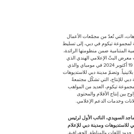
هات، التي تُعدّ من مجمّعات الأعمال
ة لمجموعة تيكوم في دبي، إلى تسليط
ية المتنامية ضمن منظومتها الرائدة،
عرض البثّ الإعلامي الهندي الذي
يُقام في الفترة من 17 إلى 19 أكتوبر 2024 في مومباي والذي
اتينياً. وتضمّ مدينة دبي للاستديوهات
 دبي للإنتاج، التي تشكّل مجتمعةً
مجموعة تيكوم، العديد من المواهب
ح بين إنتاج الأفلام والمحتوى
علانات وخدمات الدعم الإعلامي.
اجد السويدي، النائب الأول لرئيس
 للاستديوهات ومدينة دبي للإعلام
وز حدود اللغات والمناطق الجغرافية.