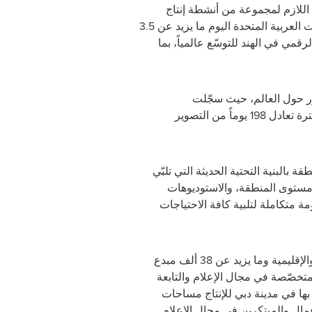
 اللازم لمجموعة من أنشطة إنتاج
المحتوى، بما يضمن للمنتجين وصنّاع الأفلام وفرق عملهم تجارب تصوير سلسة وفعّالة. وتستضيف دولة الإمارات العربية المتحدة اليوم ما يزيد عن 3.5
مي في الهند للتوسّع عالمياً، بما
ور حول العالم، حيث سجّلت
أكثر من 358 ألف دقيقة من المحتوى الأصلي خلال فترة تعادل 198 يوماً من التصوير
 بالبنية التحتية الحديثة التي تلبّي
مستوى المنطقة، والاستوديوهات
 متكاملة لتلبية كافة الاحتياجات
ويوفّر كذلك القطاع الإعلامي الخاصّ بمجموعة تيكوم، الذي يضمّ أكثر من 3,500 عميل من الشركات العالمية والإقليمية وما يزيد عن 38 ألف مبدع
تخصّصة في مجال الإعلام والتابعة
بها في مدينة دبي للإنتاج مساحات
عمال والمبتكرين في مجال الإعلام
.