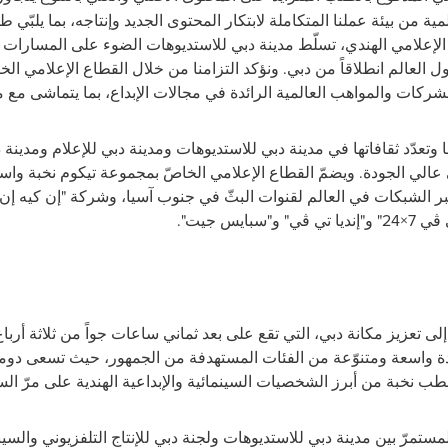
ية من بيئة عملنا المتكاملة
لابتكار المحتوى الجديد وإنتاجه، بما يلبّي
الإعلامي الهندي، تسلّط مدينة دبي للاستديوهات الضوء على المسارات 
ل العالم انطلاقاً من دبي. ونؤكد التزامنا من خلال القطاع الإعلامي ال
شركات والمواهب العالمية الرائدة في مجالات الإبداع، بما يتماشى مع 
 وتعدّد
ثقافاتها في مدينة دبي للاستديوهات ومدينة دبي للإعلام ومدينة د
الي الجودة. ويضمّ القطاع الإعلامي الخاصّ بمجموعة تيكوم نخبة واس
الشبكات في العالم لقنوات البثّ في جنوب آسيا، وشركة "إن كيه إن ميد
ي ڤي
24×7
" و"إنديا تي ڤي" و"سبايس جيت".
 تعزيز مكانة دبي، التي تقع على بعد ثماني ساعات جواً من ثلاثة أرباع س
 قاعدة واسعة ومتنوّعة من الفئات المستهدفة من الجمهور، حيث تسعى دو
قطب نخبة من أبرز الشخصيات السينمائية والإبداعية الهندية على مرّ الس
مستمرّ بين مدينة دبي للاستديوهات ولجنة دبي للإنتاج التلفزيوني والس