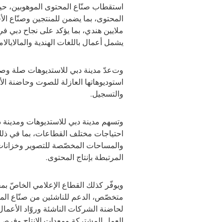
استقطاب صنّاع المحتوى الموهوبين، حيث
ملايين هندي، بما يؤكد على نجاح دبي في
يشمل أعمال باللغات الهندية والمالايالامي
و
ت
عدّ مدينة دبي للاستديوهات صلة وص
استوديوهاتها العازلة للصوت وحاضنة ال
والتسجيل.
وتسهم مدينة دبي للاستديوهات ومدينة دبي 
احتياجات مختلف القطاعات، بما في ذلك
والمساحات المخصّصة للتصوير و
خزانات
المرتبطة بإنتاج المحتوى
.
متخصّص، الدعم للناشئين من صنّاع ال
لحاضنة الشركات الناشئة وروّاد الأعمال
العمل المشتركة ومعدات الإنتاج وفرص ال