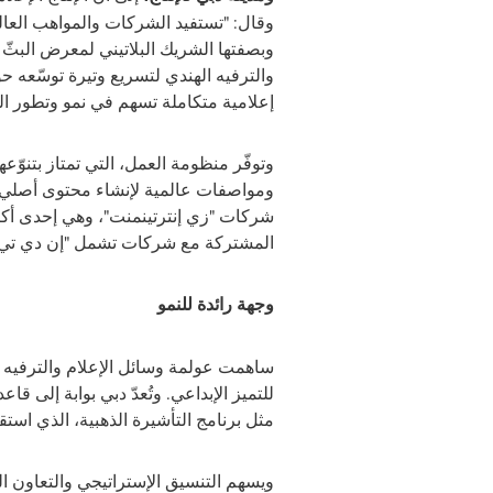
وقال: "تستفيد الشركات والمواهب العالم
وبصفتها الشريك البلاتيني لمعرض البثّ 
والترفيه الهندي لتسريع وتيرة توسّعه حو
إعلامية متكاملة تسهم في نمو وتطور ال
وتوفّر منظومة العمل، التي تمتاز بتنوّعها
ومواصفات عالمية لإنشاء محتوى أصلي ع
شركات "زي إنترتينمنت"، وهي إحدى أكبر 
المشتركة مع شركات تشمل "إن دي ت
وجهة رائدة للنمو
ساهمت عولمة وسائل الإعلام والترفيه إلى
للتميز الإبداعي. وتُعدّ دبي بوابة إلى
مثل برنامج التأشيرة الذهبية، الذي است
ويسهم التنسيق الإستراتيجي والتعاون ال