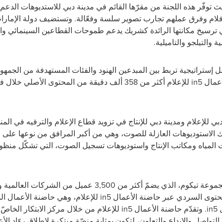
 توفّر هذه اللجنة من مقرّها القائم في مدينة دبي للاستديوهات الدعم
 ترسيخ مكانتها الرائدة كشريك يدعم طموحات القطاعين السينمائي والرق
ة والتيلجو والتاميلية
.
ل إستراتيجية تربط بين المبدعين الهنود والفئات المستهدفة من الجمه
أعمال
in5
للإعلام
للإعلام ومدينة دبي للإنتاج في تزويد قطاع الإعلام والترفيه في المنطقة
 الاستوديوهات العازلة للصوت، وهي من أكبر المرافق من نوعها على 
 المياه ومكاتب الإنتاج واستوديوهات تسجيل الصوت، التي تشكّل منظومة
محتوى السردي عبر حاضنة الأعمال
in5
للإعلام، و
هي حاضنة الأعمال الم
in5
. و
تقدّم
حاضنة الأعمال
in5
للإعلام
من خلال مركز الابتكار الخاصّ 
تواصل والإبداع والتعاون، لتكون بمثابة منصّة مبتكرة لإطلاق روّاد الأ