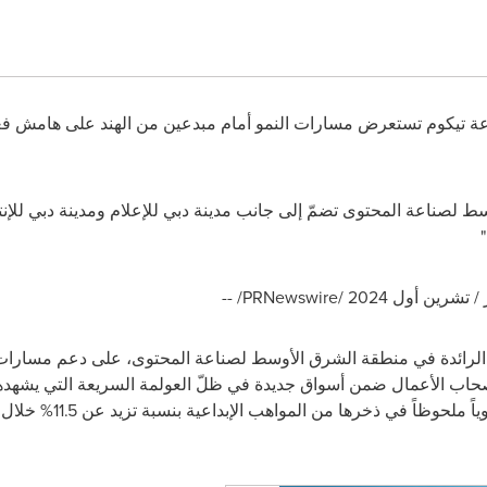
عة تيكوم
تستعرض
مسارات النمو أمام مبدعين من الهند على هامش فعا
ط لصناعة المحتوى تضمّ إلى جانب مدينة دبي للإعلام ومدينة دبي للإن
/PRNewswire/ --
الرائدة في منطقة الشرق الأوسط لصناعة المحتوى، على دعم مسارات ن
اب الأعمال ضمن أسواق جديدة في ظلّ العولمة السريعة التي يشهدها ا
في ذخرها من المواهب الإبداعية بنسبة تزيد عن 11.5% خلال النصف الأول من العام