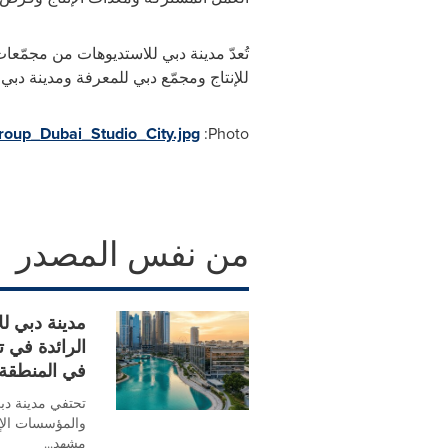
تُعدّ مدينة دبي للاستديوهات من مجمّعات
للإنتاج ومجمّع دبي للمعرفة ومدينة دبي 
oup_Dubai_Studio_City.jpg
Photo:
من نفس المصدر
الرائدة في ت
في المنطقة
تحتفي مدينة دبي
مشهد...