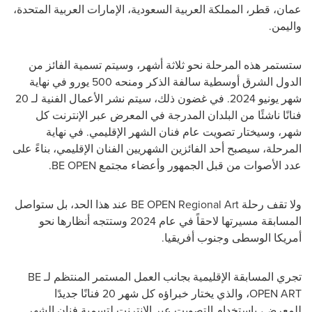
عمان، قطر، المملكة العربية السعودية، الإمارات العربية المتحدة،
واليمن.
ستستمر هذه المرحلة نحو ثلاثة أشهر، وسيتم تسمية الفائز من
الدول الشرق أوسطية سالفة الذكر ومنحه 500 يورو في نهاية
شهر يونيو 2024. في غضون ذلك، سيتم نشر الأعمال الفنية لـ 20
فنانًا ناشئًا من البلدان المدرجة في المعرض عبر الإنترنت كل
شهر، وسيختار تصويت عام فنان الشهر الإقليمي. في نهاية
المرحلة، سيصبح أحد الفائزين الشهريين الفنان الإقليمي، بناءً على
عدد الأصوات من قبل الجمهور وأعضاء مجتمع
BE OPEN
.
ولا تقف رحلة
BE OPEN Regional Art
عند هذا الحد، بل ستواصل
المسابقة مسيرتها لاحقاً في عام 2024 وستتجه أنظارها نحو
أمريكا الوسطى وجنوب أفريقيا.
تجري المسابقة الإقليمية بجانب العمل المستمر المنتظم لـ
BE
OPEN ART
، والذي يختار خبراؤه كل شهر 20 فنانًا جديدًا
للمعرض، باستخدام التصويت عبر الإنترنت لتسمية فنان الشهر