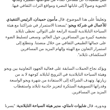
الحيوية وصولاً إلى غاباتها النضرة ومواقع التراث الثقافي فيها.
وتعليقاً على هذا الموضوع، قال
مأمون حميدان، الرئيس التنفيذي
للأعمال في شركة ويجو:
"يسعدنا الاستمرار في شراكتنا مع هيئة
السياحة التايلاندية للسنة الرابعة على التوالي. تحظى تايلاند
بشعبية كبيرة بين المسافرين حول العالم، ونسعى لتسليط الضوء
على جمالها الطبيعي الثقافي من خلال منصتنا. ونتطلع إلى
استمرار التعاون مع الهيئة وإلهام المزيد من المسافرين
لاستكشاف تايلاند".
ويؤكد نجاح الحملات السابقة على فعالية الجهود التعاونية بين ويجو
وهيئة السياحة التايلاندية في الترويج لتايلاند كوجهة لا بد من
زيارتها. وتهدف الشراكة إلى الاستفادة من شهرة ويجو الواسعة
وقدراتها التسويقية المبتكرة لتعزيز جاذبية تايلاند واستقطاب
المزيد من المسافرين.
وبدوره، قال
شايوات تامثاي، مدير هيئة السياحة التايلاندية
: "يسرنا