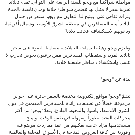
مواصلة شراكتنا مع ويجو للسنة الرابعة على التوالي. تقدم تايلاند
تجربة سفر لا مثيل لها تتضمن شواطئ خلابة ومدن نابضة بالحياة
وتراث ثقافي غني. ويتيح لنا التعاون مع ويجو استعراض جمال
تايلاند أمام المسافرين في منطقة الشرق الأوسط وشمال أفريقيا،
ودعوتهم لاستكشاف عجائب بلادنا".
وتلتزم ويجو وهيئة السياحة التايلاندية بتسليط الضوء على سحر
تايلاند الفريد واستقطاب المسافرين ممن يرغبون بخوض تجارب لا
تنسى واستكشاف مناظر طبيعية خلابة.
نبذة عن "ويجو"
تضمّ "ويجو" مواقع إلكترونية مختصة بالسفر حائزة على جوائز
مرموقة، فضلاً عن تطبيقات رائدة للمسافرين المقيمين في دول
الشرق الأوسط، وآسيا، والمحيط الهادئ. وتعدّ "ويجو" من أكثر
محركات البحث تطوراً وسهولة في نفس الوقت، وتمنح
مستخدميها مزايا خاصة تمكنهم من عقد مقارنات موضوعية
وفورية بين كافة العروض المتاحة في الأسواق المحلية والعالمية