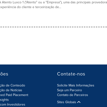
A Atento Luxco 1 ("Atento" ou a "Empresa"), uma das principais provedor
experiência do cliente e terceirização de...
ções
Contate-nos
ição de Conteúdo
Solicite Mais Informações
ição de Notícias
Seja um Parceiro
eed Paid Placement
Contato de Parceiros
nsights
Sites Globais
com Investidores