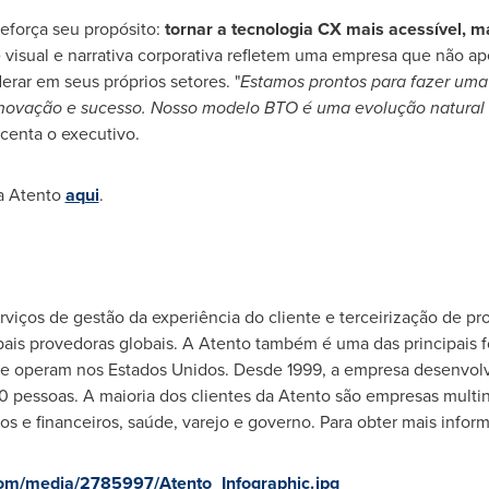
eforça seu propósito:
tornar
a tecnologia CX mais acessível, 
e visual e narrativa corporativa refletem uma empresa que não 
derar em seus próprios setores. "
Estamos prontos para fazer uma
inovação e sucesso. Nosso modelo BTO é uma evolução natural 
scenta o executivo.
a Atento
aqui
.
rviços de gestão da experiência do cliente e terceirização de p
pais provedoras globais. A Atento também é uma das principais 
e operam nos Estados Unidos. Desde 1999, a empresa desenvol
pessoas. A maioria dos clientes da Atento são empresas multina
s e financeiros, saúde, varejo e governo. Para obter mais inform
om/media/2785997/Atento_Infographic.jpg