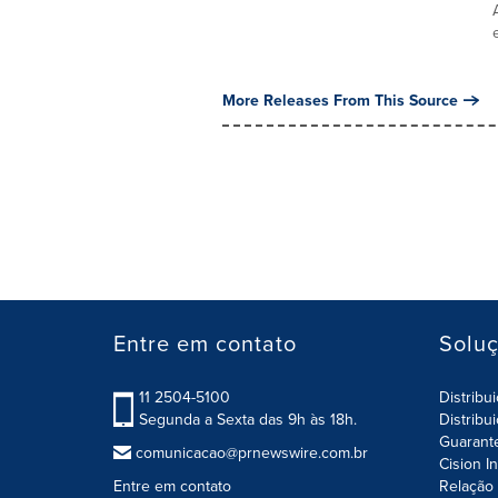
More Releases From This Source
Entre em contato
Solu
11 2504-5100
Distribu
Segunda a Sexta das 9h às 18h.
Distribu
Guarant
comunicacao@prnewswire.com.br
Cision I
Entre em contato
Relação 