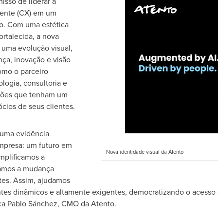
isso de liderar a
iente (CX) em um
o. Com uma estética
rtalecida, a nova
uma evolução visual,
nça, inovação e visão
omo o parceiro
logia, consultoria e
uções que tenham um
cios de seus clientes.
 uma evidência
mpresa: um futuro em
Nova identidade visual da Atento
mplificamos a
ramos a mudança
tes. Assim, ajudamos
tes dinâmicos e altamente exigentes, democratizando o acesso 
ca Pablo Sánchez, CMO da Atento.