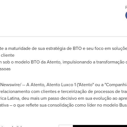
lete a maturidade de sua estratégia de BTO e seu foco em soluç
 cliente
am sob o modelo BTO da Atento, impulsionando a transformação
ssoas
Newswire/ -- A Atento, Atento Luxco 1 ("Atento" ou a "Companhi
relacionamento com clientes e terceirização de processos de t
rica Latina, deu mais um passo decisivo em sua evolução ao apr
rativa – o que reflete sua consolidação como líder no modelo Bu