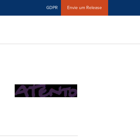
GDPR
Envie um Release