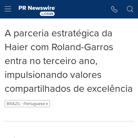
Declaração de Acessibilidade
Saltar a Navegação
Hamburger menu
A parceria estratégica da
Haier com Roland-Garros
entra no terceiro ano,
impulsionando valores
compartilhados de excelência
BRAZIL - Portuguese