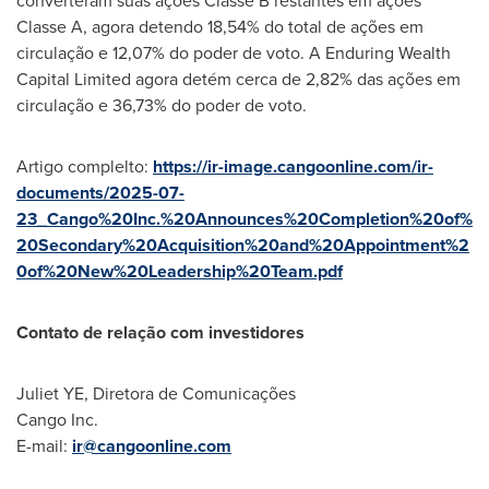
converteram suas ações Classe B restantes em ações
Classe A, agora detendo 18,54% do total de ações em
circulação e 12,07% do poder de voto. A Enduring Wealth
Capital Limited agora detém cerca de 2,82% das ações em
circulação e 36,73% do poder de voto.
Artigo complelto:
https://ir-image.cangoonline.com/ir-
documents/2025-07-
23_Cango%20Inc.%20Announces%20Completion%20of%
20Secondary%20Acquisition%20and%20Appointment%2
0of%20New%20Leadership%20Team.pdf
Contato de relação com investidores
Juliet YE, Diretora de Comunicações
Cango Inc.
E-mail:
ir@cangoonline.com