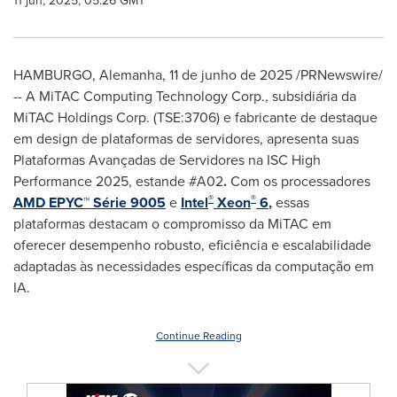
11 jun, 2025, 05:26 GMT
HAMBURGO, Alemanha
,
11 de junho de 2025
/PRNewswire/
-- A MiTAC Computing Technology Corp., subsidiária da
MiTAC Holdings Corp. (TSE:3706) e fabricante de destaque
em design de plataformas de servidores, apresenta suas
Plataformas Avançadas de Servidores na ISC High
Performance 2025, estande #A02
.
Com os processadores
®
®
AMD EPYC™ Série 9005
e
Intel
Xeon
6
,
essas
plataformas destacam o compromisso da MiTAC em
oferecer desempenho robusto, eficiência e escalabilidade
adaptadas às necessidades específicas da computação em
IA.
Continue Reading