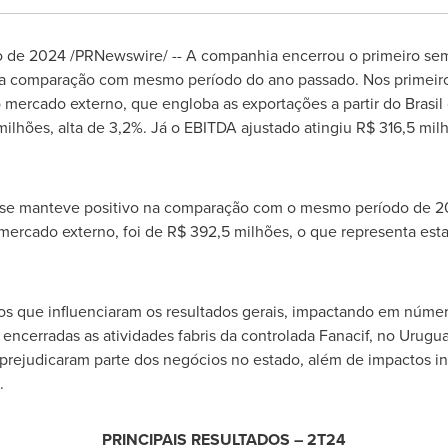
o de 2024
/PRNewswire/ -- A companhia encerrou o primeiro sem
na comparação com mesmo período do ano passado. Nos primeiro
o mercado externo, que engloba as exportações a partir do Bra
ilhões, alta de 3,2%. Já o EBITDA ajustado atingiu
R$ 316,5
milh
se manteve positivo na comparação com o mesmo período de 20
 mercado externo, foi de
R$ 392,5
milhões, o que representa est
os que influenciaram os resultados gerais, impactando em núme
m encerradas as atividades fabris da controlada Fanacif, no Urug
prejudicaram parte dos negócios no estado, além de impactos inf
.
PRINCIPAIS RESULTADOS – 2T24