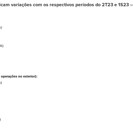
dicam variações com os respectivos períodos do 2T23 e 1S23 
%)
9%)
)
operações no exterior):
%)
)