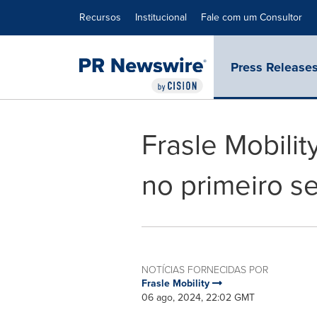
Declaração de Acessibilidade
Saltar a Navegação
Recursos
Institucional
Fale com um Consultor
Press Release
Frasle Mobility
no primeiro s
NOTÍCIAS FORNECIDAS POR
Frasle Mobility
06 ago, 2024, 22:02 GMT