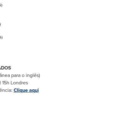
%)
)
%)
ADOS
nea para o inglês)
 | 15h Londres
ência:
Clique aqui