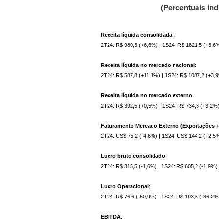
(Percentuais in
Receita líquida consolidada
:
2T24: R$ 980,3 (+6,6%) | 1S24: R$ 1821,5 (+3,6
Receita líquida no mercado nacional
:
2T24: R$ 587,8 (+11,1%) | 1S24: R$ 1087,2 (+3,
Receita líquida no mercado externo
:
2T24: R$ 392,5 (+0,5%) | 1S24: R$ 734,3 (+3,2%
Faturamento Mercado Externo (Exportações + 
2T24: US$ 75,2 (-4,6%) | 1S24: US$ 144,2 (+2,5
Lucro bruto consolidado
:
2T24: R$ 315,5 (-1,6%) | 1S24: R$ 605,2 (-1,9%)
Lucro Operacional
:
2T24: R$ 76,6 (-50,9%) | 1S24: R$ 193,5 (-36,2%
EBITDA
: