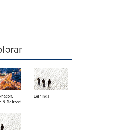
lorar
rtation,
Earnings
g & Railroad