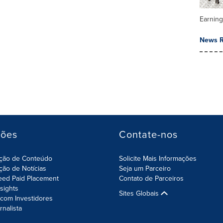
Earnin
News R
ções
Contate-nos
ição de Conteúdo
Solicite Mais Informações
ição de Notícias
Seja um Parceiro
eed Paid Placement
Contato de Parceiros
nsights
Sites Globais
com Investidores
rnalista