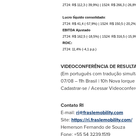
2T24: R$ 112,3 (-39,9%) | 1S24: R$ 266,3 (-26,8
Lucro líquido consolidado
:
2T24: R$ 41,4 (-57,9%) | 1S24: R$ 150,5 (-20,2%
EBITDA Ajustado
2T24: R$ 162,5 (-18,5%) | 1S24: R$ 316,5 (-15,9
ROIC:
2T24: 11,4% (-4,1 p.p.)
VIDEOCONFERÊNCIA DE RESULT
(Em português com tradução simultâ
07/08 – 11h Brasil | 10h Nova Iorque
Cadastrar-se / Acessar Videoconfer
Contato RI
E-mail:
ri@fraslemobility.com
Site:
https://ri.fraslemobility.com/
Hemerson Fernando de Souza
Fone: +55 54 3239.1519