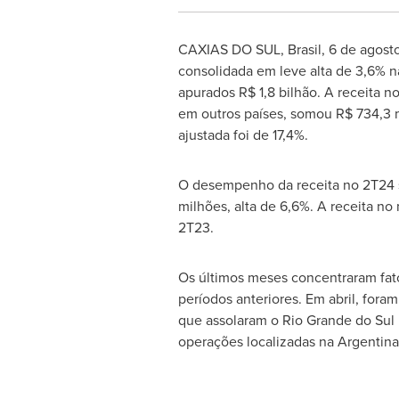
CAXIAS DO SUL, Brasil
,
6 de agost
consolidada em leve alta de 3,6% 
apurados
R$ 1,8
bilhão. A receita n
em outros países, somou
R$ 734,3
m
ajustada foi de 17,4%.
O desempenho da receita no 2T24 
milhões, alta de 6,6%. A receita no
2T23.
Os últimos meses concentraram fat
períodos anteriores. Em abril, fora
que assolaram o Rio Grande do Sul 
operações localizadas na
Argentina