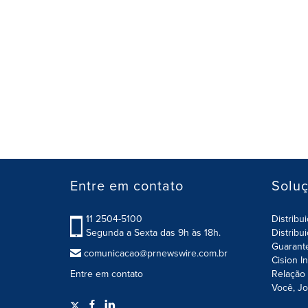
Entre em contato
Solu
11 2504-5100
Distribu
Segunda a Sexta das 9h às 18h.
Distribu
Guarant
comunicacao@prnewswire.com.br
Cision I
Entre em contato
Relação 
Você, Jo