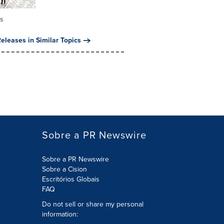
gs
eleases in Similar Topics
Sobre a PR Newswire
Sobre a PR Newswire
Sobre a Cision
Escritórios Globais
FAQ
Do not sell or share my personal
information: